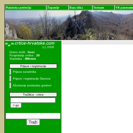
Planinska područja
Županije
Baza slika
Turizam
VR panoram
Dobro došli :
Gost
Posjetitelja online :
30
Statistika :
AWstats
Prijave i registracije
Prijava suradnika
Prijave i registracije članova
Ažuriranje podataka gradovi
Tražilica - crtice