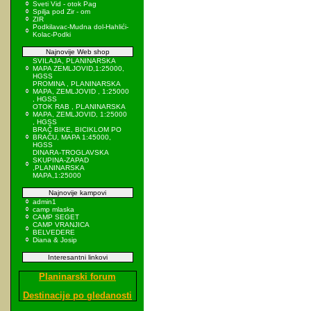
Sveti Vid - otok Pag
Spilja pod Zir - om
ZIR
Podkilavac-Mudna dol-Hahlići-
Kolac-Podki
Najnovije Web shop
SVILAJA, PLANINARSKA
MAPA ZEMLJOVID,1:25000,
HGSS
PROMINA , PLANINARSKA
MAPA, ZEMLJOVID , 1:25000
, HGSS
OTOK RAB , PLANINARSKA
MAPA, ZEMLJOVID, 1:25000
, HGSS
BRAČ BIKE, BICIKLOM PO
BRAČU, MAPA 1:45000,
HGSS
DINARA-TROGLAVSKA
SKUPINA-ZAPAD
,PLANINARSKA
MAPA,1:25000
Najnovije kampovi
admin1
camp mlaska
CAMP SEGET
CAMP VRANJICA
BELVEDERE
Diana & Josip
Interesantni linkovi
Planinarski forum
Destinacije po gledanosti