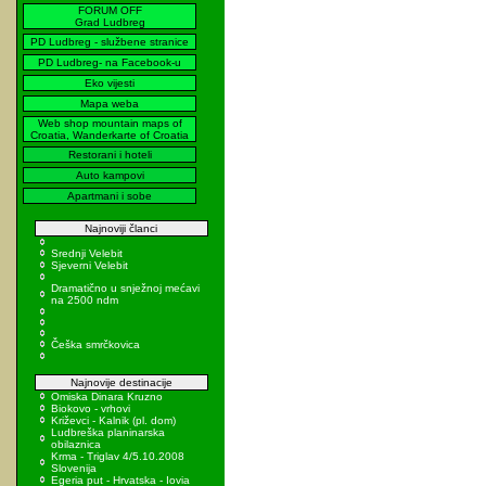
FORUM OFF
Grad Ludbreg
PD Ludbreg - službene stranice
PD Ludbreg- na Facebook-u
Eko vijesti
Mapa weba
Web shop mountain maps of
Croatia, Wanderkarte of Croatia
Restorani i hoteli
Auto kampovi
Apartmani i sobe
Najnoviji članci
Srednji Velebit
Sjeverni Velebit
Dramatično u snježnoj mećavi
na 2500 ndm
Češka smrčkovica
Najnovije destinacije
Omiska Dinara Kruzno
Biokovo - vrhovi
Križevci - Kalnik (pl. dom)
Ludbreška planinarska
obilaznica
Krma - Triglav 4/5.10.2008
Slovenija
Egeria put - Hrvatska - Iovia