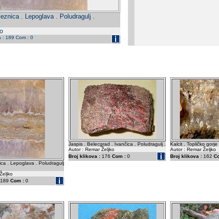
eznica . Lepoglava . Poludragulj .
o
a : 189 Com : 0
Jaspis . Belecgrad . Ivančica . Poludragulj .
Kalcit . Topličko gorje 
Autor : Remar Željko
Autor : Remar Željko
Broj klikova :
176
Com :
0
Broj klikova :
162
C
ca . Lepoglava . Poludragulj
Željko
189
Com :
0