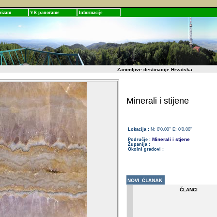
rizam
VR panorame
Informacije
Zanimljive destinacije Hrvatska
Minerali i stijene
Lokacija :
N: 0'0.00'' E: 0'0.00''
Minerali i stjene
Područje :
Županija :
Okolni gradovi :
ČLANCI