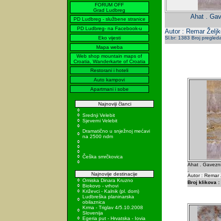
FORUM OFF
Grad Ludbreg
Ahat . Gav
PD Ludbreg - službene stranice
PD Ludbreg- na Facebook-u
Autor : Remar Željk
Eko vijesti
Sl.br: 1383 Broj pregled
Mapa weba
Web shop mountain maps of
Croatia, Wanderkarte of Croatia
Restorani i hoteli
Auto kampovi
Apartmani i sobe
Najnoviji članci
Srednji Velebit
Sjeverni Velebit
Dramatično u snježnoj mećavi
na 2500 ndm
Češka smrčkovica
Ahat . Gavezni
.
Najnovije destinacije
Autor : Remar 
Omiska Dinara Kruzno
Broj klikova :
Biokovo - vrhovi
Križevci - Kalnik (pl. dom)
Ludbreška planinarska
obilaznica
Krma - Triglav 4/5.10.2008
Slovenija
Egeria put - Hrvatska - Iovia