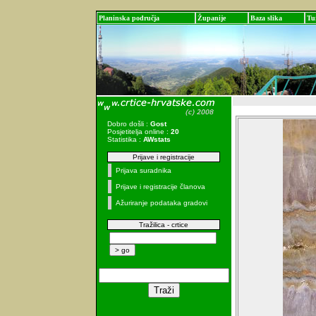
Planinska područja
Županije
Baza slika
Tu
Dobro došli :
Gost
Posjetitelja online :
20
Statistika :
AWstats
Prijave i registracije
Prijava suradnika
Prijave i registracije članova
Ažuriranje podataka gradovi
Tražilica - crtice