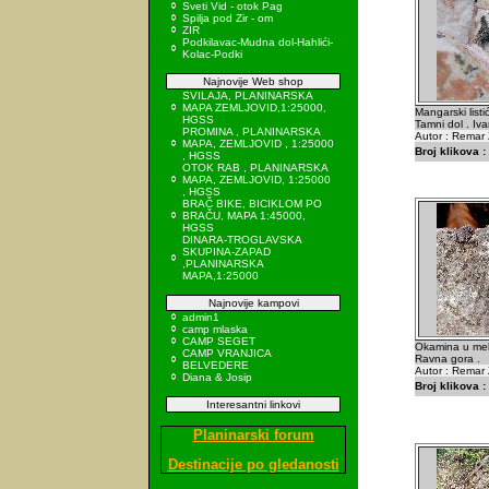
Sveti Vid - otok Pag
Spilja pod Zir - om
ZIR
Podkilavac-Mudna dol-Hahlići-
Kolac-Podki
Najnovije Web shop
SVILAJA, PLANINARSKA
MAPA ZEMLJOVID,1:25000,
Mangarski list
HGSS
Tamni dol . Iva
PROMINA , PLANINARSKA
Autor : Remar 
MAPA, ZEMLJOVID , 1:25000
Broj klikova :
, HGSS
OTOK RAB , PLANINARSKA
MAPA, ZEMLJOVID, 1:25000
, HGSS
BRAČ BIKE, BICIKLOM PO
BRAČU, MAPA 1:45000,
HGSS
DINARA-TROGLAVSKA
SKUPINA-ZAPAD
,PLANINARSKA
MAPA,1:25000
Najnovije kampovi
admin1
camp mlaska
CAMP SEGET
Okamina u mek
CAMP VRANJICA
Ravna gora .
BELVEDERE
Autor : Remar 
Diana & Josip
Broj klikova :
Interesantni linkovi
Planinarski forum
Destinacije po gledanosti