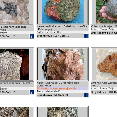
Naranđasti kalcedon . Belski dol . Ivančica
Vulkanska bomba . Mi
ić u šarenom vapnencu .
. Poludragulj .
Autor : Remar Željko
nčica .
Autor : Remar Željko
Željko
Broj klikova :
144
C
Broj klikova :
157
Com :
0
176
Com :
0
Kalcit . Mudna dol . Grobničke alpe .
Limonit ( ruda Željeza
anom vapnencu . Kukelj .
Gorski kotar .
gora .
'
Vidi kako je nastao ovaj kalcit
'
Autor : Remar Željko
Željko
Autor : Nikola Klarić
Broj klikova :
184
C
130
Com :
0
Broj klikova :
54
Com :
0