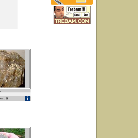
.
om :
0