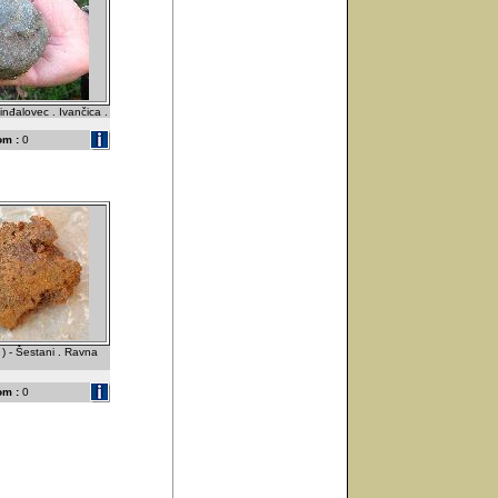
nđalovec . Ivančica .
om :
0
 ) - Šestani . Ravna
om :
0