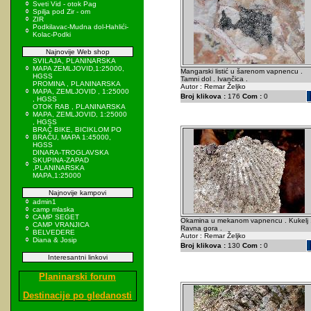
Sveti Vid - otok Pag
Spilja pod Zir - om
ZIR
Podkilavac-Mudna dol-Hahlići-
Kolac-Podki
Najnovije Web shop
SVILAJA, PLANINARSKA
MAPA ZEMLJOVID,1:25000,
Mangarski listić u šarenom vapnencu .
HGSS
Tamni dol . Ivančica .
PROMINA , PLANINARSKA
Autor : Remar Željko
MAPA, ZEMLJOVID , 1:25000
Broj klikova :
176
Com :
0
, HGSS
OTOK RAB , PLANINARSKA
MAPA, ZEMLJOVID, 1:25000
, HGSS
BRAČ BIKE, BICIKLOM PO
BRAČU, MAPA 1:45000,
HGSS
DINARA-TROGLAVSKA
SKUPINA-ZAPAD
,PLANINARSKA
MAPA,1:25000
Najnovije kampovi
admin1
camp mlaska
CAMP SEGET
Okamina u mekanom vapnencu . Kukelj 
CAMP VRANJICA
Ravna gora .
BELVEDERE
Autor : Remar Željko
Diana & Josip
Broj klikova :
130
Com :
0
Interesantni linkovi
Planinarski forum
Destinacije po gledanosti