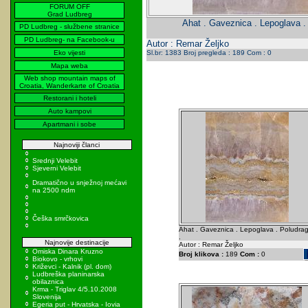
FORUM OFF
Grad Ludbreg
Ahat . Gaveznica . Lepoglava . 
PD Ludbreg - službene stranice
PD Ludbreg- na Facebook-u
Autor : Remar Željko
Eko vijesti
Sl.br: 1383 Broj pregleda : 189 Com : 0
Mapa weba
Web shop mountain maps of
Croatia, Wanderkarte of Croatia
Restorani i hoteli
Auto kampovi
Apartmani i sobe
Najnoviji članci
Srednji Velebit
Sjeverni Velebit
Dramatično u snježnoj mećavi
na 2500 ndm
Češka smrčkovica
Ahat . Gaveznica . Lepoglava . Poludrag
.
Najnovije destinacije
Autor : Remar Željko
Omiska Dinara Kruzno
Broj klikova :
189
Com :
0
Biokovo - vrhovi
Križevci - Kalnik (pl. dom)
Ludbreška planinarska
obilaznica
Krma - Triglav 4/5.10.2008
Slovenija
Egeria put - Hrvatska - Iovia