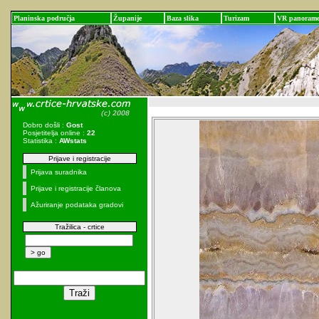
Planinska područja
Županije
Baza slika
Turizam
VR panoram
Dobro došli :
Gost
Posjetitelja online :
22
Statistika :
AWstats
Prijave i registracije
Prijava suradnika
Prijave i registracije članova
Ažuriranje podataka gradovi
Tražilica - crtice