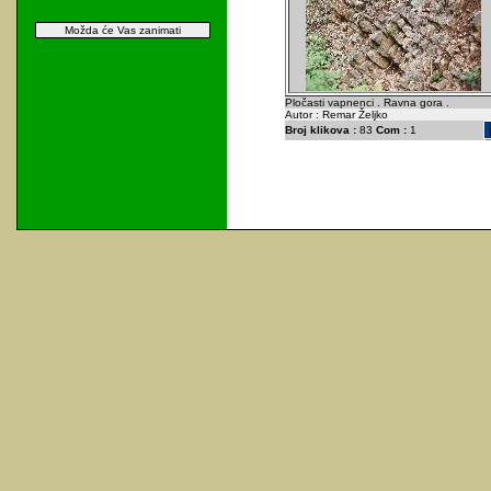
Možda će Vas zanimati
Pločasti vapnenci . Ravna gora .
Autor : Remar Željko
Broj klikova :
83
Com :
1