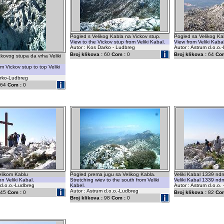
Pogled s Velikog Kabla na Vickov stup.
Pogled sa Velikog Ka
View to the Vickov stup from Veliki Kabal.
View from Veliki Kaba
Autor : Kos Darko - Ludbreg
Autor : Astrum d.o.o.
Broj klikova :
60
Com :
0
Broj klikova :
64
Com
kovog stupa da vrha Veliki
m Vickov stup to top Veliki
arko-Ludbreg
64
Com :
0
Velikom Kablu
Pogled prema jugu sa Velikog Kabla.
Veliki Kabal 1339 nd
on Veliki Kabal.
Stretching wiev to the south from Veliki
Veliki Kabal 1339 nd
 d.o.o.-Ludbreg
Kabel.
Autor : Astrum d.o.o.
Autor : Astrum d.o.o.-Ludbreg
45
Com :
0
Broj klikova :
82
Com
Broj klikova :
98
Com :
0