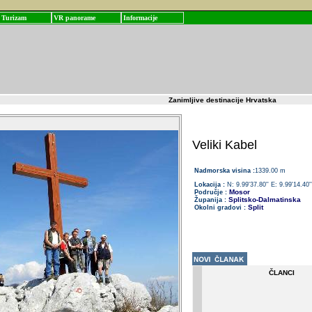
Turizam
VR panorame
Informacije
Zanimljive destinacije Hrvatska
Veliki Kabel
Nadmorska visina :
1339.00 m
Lokacija :
N: 9.99'37.80'' E: 9.99'14.40''
Mosor
Područje :
Splitsko-Dalmatinska
Županija :
Split
Okolni gradovi :
ČLANCI