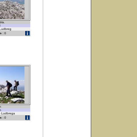
bla.
l
-Ludbreg
 :
0
m
m
 - Ludbrega
 :
0