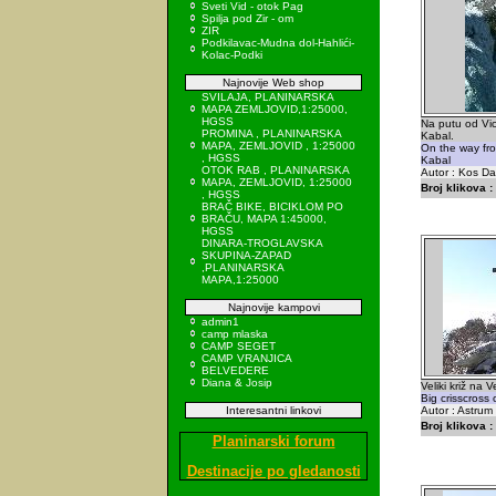
Sveti Vid - otok Pag
Spilja pod Zir - om
ZIR
Podkilavac-Mudna dol-Hahlići-
Kolac-Podki
Najnovije Web shop
SVILAJA, PLANINARSKA
MAPA ZEMLJOVID,1:25000,
HGSS
Na putu od Vic
PROMINA , PLANINARSKA
Kabal.
MAPA, ZEMLJOVID , 1:25000
On the way fro
, HGSS
Kabal
OTOK RAB , PLANINARSKA
Autor : Kos D
MAPA, ZEMLJOVID, 1:25000
Broj klikova :
, HGSS
BRAČ BIKE, BICIKLOM PO
BRAČU, MAPA 1:45000,
HGSS
DINARA-TROGLAVSKA
SKUPINA-ZAPAD
,PLANINARSKA
MAPA,1:25000
Najnovije kampovi
admin1
camp mlaska
CAMP SEGET
CAMP VRANJICA
BELVEDERE
Diana & Josip
Veliki križ na 
Big crisscross 
Interesantni linkovi
Autor : Astrum
Broj klikova :
Planinarski forum
Destinacije po gledanosti