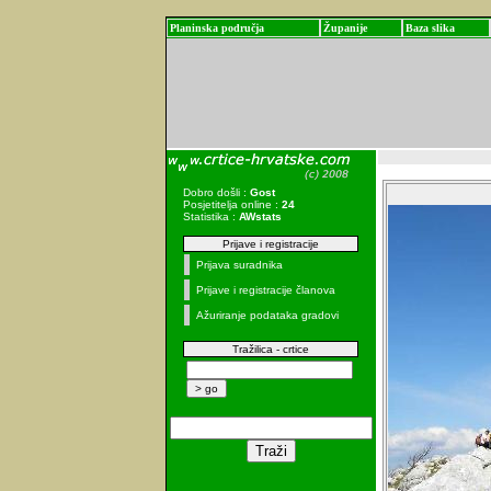
Planinska područja
Županije
Baza slika
Dobro došli :
Gost
Posjetitelja online :
24
Statistika :
AWstats
Prijave i registracije
Prijava suradnika
Prijave i registracije članova
Ažuriranje podataka gradovi
Tražilica - crtice