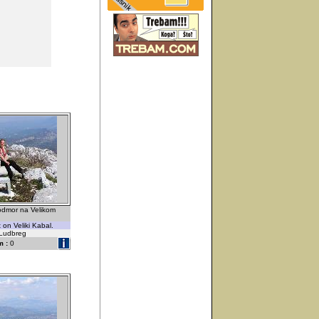
odmor na Velikom
 on Veliki Kabal.
-Ludbreg
 :
0