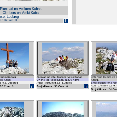
Planinari na Velikom Kabalu
Climbers on Veliki Kabal
.o.o.-Ludbreg
da : 76 Com : 0
elikom Kabalu
Zaravan na vrhu Mosora (Veliki Kabal)
Betonska klupica za 
liki Kabal
On the top Veliki Kabal (1339 ndm)
Kablu.
 d.o.o.-Ludbreg
Autor : Astrum d.o.o.-Ludbreg
Small bench for a rest
Autor : Astrum d.o.o.
76
Com :
0
Broj klikova :
56
Com :
0
Broj klikova :
54
Com