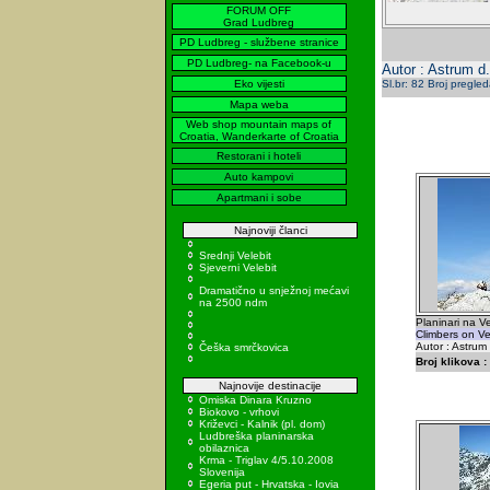
FORUM OFF
Grad Ludbreg
PD Ludbreg - službene stranice
PD Ludbreg- na Facebook-u
Autor : Astrum d
Eko vijesti
Sl.br: 82 Broj pregle
Mapa weba
Web shop mountain maps of
Croatia, Wanderkarte of Croatia
Restorani i hoteli
Auto kampovi
Apartmani i sobe
Najnoviji članci
Srednji Velebit
Sjeverni Velebit
Dramatično u snježnoj mećavi
na 2500 ndm
Planinari na V
Climbers on Ve
Autor : Astrum
Češka smrčkovica
Broj klikova :
Najnovije destinacije
Omiska Dinara Kruzno
Biokovo - vrhovi
Križevci - Kalnik (pl. dom)
Ludbreška planinarska
obilaznica
Krma - Triglav 4/5.10.2008
Slovenija
Egeria put - Hrvatska - Iovia