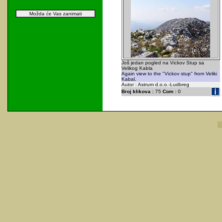
Možda će Vas zanimati
Još jedan pogled na Vickov Stup sa
Velikog Kabla
Again view to the "Vickov stup" from Veliki
Kabal.
Autor : Astrum d.o.o.-Ludbreg
Broj klikova :
75
Com :
0