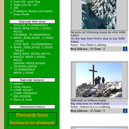
Sveti Vid - otok Pag
Spilja pod Zir - om
ZIR
Podkilavac-Mudna dol-Hahlići-
Kolac-Podki
Najnovije Web shop
SVILAJA, PLANINARSKA
MAPA ZEMLJOVID,1:25000,
HGSS
Na putu od Vickovog stupa da vrha Veliki
PROMINA , PLANINARSKA
Kabal.
MAPA, ZEMLJOVID , 1:25000
On the way from Vickov stup to top Veliki
, HGSS
Kabal
OTOK RAB , PLANINARSKA
Autor : Kos Darko-Ludbreg
MAPA, ZEMLJOVID, 1:25000
Broj klikova :
64
Com :
0
, HGSS
BRAČ BIKE, BICIKLOM PO
BRAČU, MAPA 1:45000,
HGSS
DINARA-TROGLAVSKA
SKUPINA-ZAPAD
,PLANINARSKA
MAPA,1:25000
Najnovije kampovi
admin1
camp mlaska
CAMP SEGET
CAMP VRANJICA
BELVEDERE
Diana & Josip
Veliki križ na Velikom Kablu
Big crisscross on Veliki Kabal.
Interesantni linkovi
Autor : Astrum d.o.o.-Ludbreg
Broj klikova :
45
Com :
0
Planinarski forum
Destinacije po gledanosti