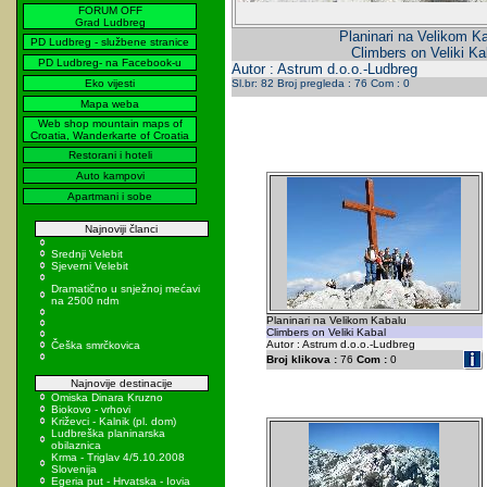
FORUM OFF
Grad Ludbreg
Planinari na Velikom K
PD Ludbreg - službene stranice
Climbers on Veliki Ka
PD Ludbreg- na Facebook-u
Autor : Astrum d.o.o.-Ludbreg
Eko vijesti
Sl.br: 82 Broj pregleda : 76 Com : 0
Mapa weba
Web shop mountain maps of
Croatia, Wanderkarte of Croatia
Restorani i hoteli
Auto kampovi
Apartmani i sobe
Najnoviji članci
Srednji Velebit
Sjeverni Velebit
Dramatično u snježnoj mećavi
na 2500 ndm
Planinari na Velikom Kabalu
Climbers on Veliki Kabal
Autor : Astrum d.o.o.-Ludbreg
Češka smrčkovica
Broj klikova :
76
Com :
0
Najnovije destinacije
Omiska Dinara Kruzno
Biokovo - vrhovi
Križevci - Kalnik (pl. dom)
Ludbreška planinarska
obilaznica
Krma - Triglav 4/5.10.2008
Slovenija
Egeria put - Hrvatska - Iovia