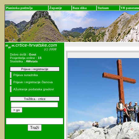
Planinska područja
Županije
Baza slika
Turizam
VR panoram
Dobro došli :
Gost
Posjetitelja online :
15
Statistika :
AWstats
Prijave i registracije
Prijava suradnika
Prijave i registracije članova
Ažuriranje podataka gradovi
Tražilica - crtice