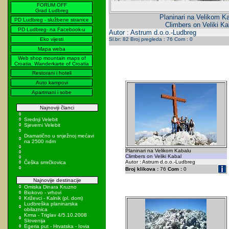
FORUM OFF
Grad Ludbreg
Planinari na Velikom K
PD Ludbreg - službene stranice
Climbers on Veliki Ka
PD Ludbreg- na Facebook-u
Autor : Astrum d.o.o.-Ludbreg
Eko vijesti
Sl.br: 82 Broj pregleda : 76 Com : 0
Mapa weba
Web shop mountain maps of
Croatia, Wanderkarte of Croatia
Restorani i hoteli
Auto kampovi
Apartmani i sobe
Najnoviji članci
Srednji Velebit
Sjeverni Velebit
Dramatično u snježnoj mećavi
na 2500 ndm
Planinari na Velikom Kabalu
Climbers on Veliki Kabal
Autor : Astrum d.o.o.-Ludbreg
Češka smrčkovica
Broj klikova :
76
Com :
0
Najnovije destinacije
Omiska Dinara Kruzno
Biokovo - vrhovi
Križevci - Kalnik (pl. dom)
Ludbreška planinarska
obilaznica
Krma - Triglav 4/5.10.2008
Slovenija
Egeria put - Hrvatska - Iovia