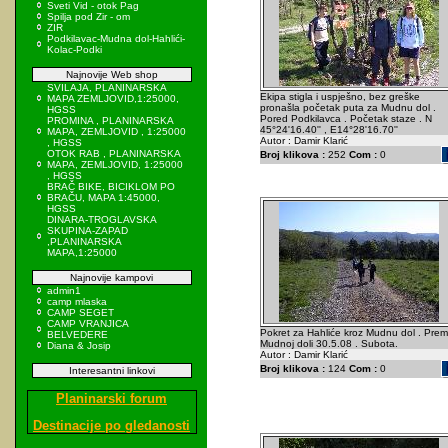
Sveti Vid - otok Pag
Spilja pod Zir - om
ZIR
Podkilavac-Mudna dol-Hahlići-
Kolac-Podki
Najnovije Web shop
SVILAJA, PLANINARSKA
Ekipa stigla i uspješno, bez greške
MAPA ZEMLJOVID,1:25000,
pronašla početak puta za Mudnu dol .
HGSS
Pored Podkilavca . Početak staze . N
PROMINA , PLANINARSKA
45°24'16.40'' , E14°28'16.70''
MAPA, ZEMLJOVID , 1:25000
Autor : Damir Klarić
, HGSS
OTOK RAB , PLANINARSKA
Broj klikova :
252
Com :
0
MAPA, ZEMLJOVID, 1:25000
, HGSS
BRAČ BIKE, BICIKLOM PO
BRAČU, MAPA 1:45000,
HGSS
DINARA-TROGLAVSKA
SKUPINA-ZAPAD
,PLANINARSKA
MAPA,1:25000
Najnovije kampovi
admin1
camp mlaska
CAMP SEGET
CAMP VRANJICA
Pokret za Hahliće kroz Mudnu dol . Pre
BELVEDERE
Mudnoj doli 30.5.08 . Subota.
Diana & Josip
Autor : Damir Klarić
Broj klikova :
124
Com :
0
Interesantni linkovi
Planinarski forum
Destinacije po gledanosti