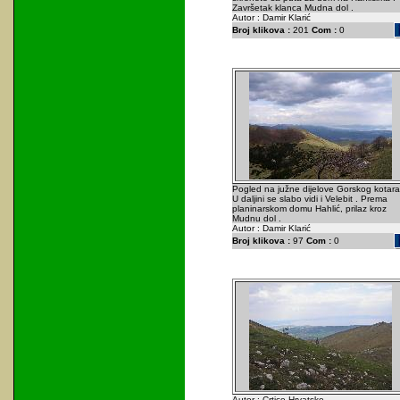
Završetak klanca Mudna dol .
Autor : Damir Klarić
Broj klikova :
201
Com :
0
Pogled na južne dijelove Gorskog kotara
U daljini se slabo vidi i Velebit . Prema
planinarskom domu Hahlić, prilaz kroz
Mudnu dol .
Autor : Damir Klarić
Broj klikova :
97
Com :
0
Autor : Crtice Hrvatske