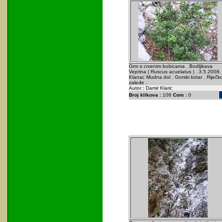
Grm s crvenim bobicama . Bodljikava
Veprina ( Ruscus acuelatus ) . 3.5.2008. 
Klanac Mudna dol . Gorski kotar . Riječk
zaleđe .
Autor : Damir Klaric
Broj klikova :
106
Com :
0