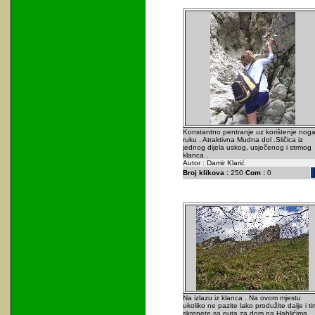
Konstantno pentranje uz korištenje noga
ruku . Atraktivna Mudna dol .Sličica iz
jednog dijela uskog, usječenog i strmog
klanca .
Autor : Damir Klarić
Broj klikova :
250
Com :
0
Na izlazu iz klanca . Na ovom mjestu
ukoliko ne pazite lako produžite dalje i t
skrenete sa puta za dom na Hahlićima .