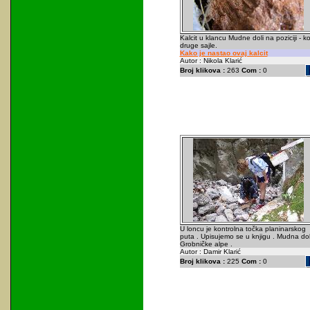
Kalcit u klancu Mudne doli na poziciji - k
druge sajle.
Kako je nastao ovaj kalcit
Autor : Nikola Klarić
Broj klikova :
263
Com :
0
U loncu je kontrolna točka planinarskog
puta . Upisujemo se u knjigu . Mudna dol
Grobničke alpe .
Autor : Damir Klarić
Broj klikova :
225
Com :
0