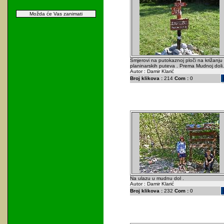
Možda će Vas zanimati
Smjerovi na putokaznoj ploči na križanju
planinarskih puteva . Prema Mudnoj doli.
Autor : Damir Klarić
Broj klikova :
214
Com :
0
Na ulazu u mudnu dol .
Autor : Damir Klarić
Broj klikova :
232
Com :
0