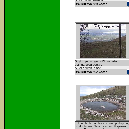
Broj klikova :
89
Com :
0
Pogled prema grobničkom polju iz
planinarskog doma .
Autor : Nikola Klarić
Broj klikova :
92
Com :
0
Lokve Hahlići, u blizino doma, po kojima 
on dobio ime. Nekada su to bili spojeni