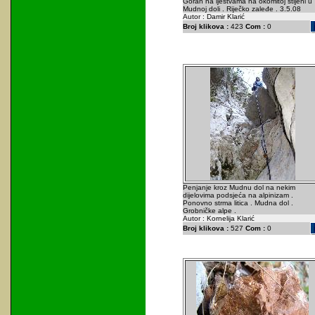
Goran na ljestvama na okomitoj stijeni u
Mudnoj doli . Riječko zaleđe . 3.5.08
Autor : Damir Klarić
Broj klikova :
423
Com :
0
Penjanje kroz Mudnu dol na nekim
dijelovima podsjeća na alpinizam .
Ponovno strma litica . Mudna dol .
Grobničke alpe .
Autor : Kornelija Klarić
Broj klikova :
527
Com :
0