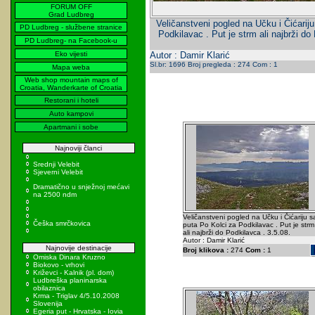
FORUM OFF
Grad Ludbreg
Veličanstveni pogled na Učku i Čićarij
PD Ludbreg - službene stranice
Podkilavac . Put je strm ali najbrži do
PD Ludbreg- na Facebook-u
Eko vijesti
Autor : Damir Klarić
Sl.br: 1696 Broj pregleda : 274 Com : 1
Mapa weba
Web shop mountain maps of
Croatia, Wanderkarte of Croatia
Restorani i hoteli
Auto kampovi
Apartmani i sobe
Najnoviji članci
Srednji Velebit
Sjeverni Velebit
Dramatično u snježnoj mećavi
na 2500 ndm
Veličanstveni pogled na Učku i Čićariju s
Češka smrčkovica
puta Po Kolci za Podkilavac . Put je strm
ali najbrži do Podkilavca . 3.5.08.
Autor : Damir Klarić
Najnovije destinacije
Broj klikova :
274
Com :
1
Omiska Dinara Kruzno
Biokovo - vrhovi
Križevci - Kalnik (pl. dom)
Ludbreška planinarska
obilaznica
Krma - Triglav 4/5.10.2008
Slovenija
Egeria put - Hrvatska - Iovia