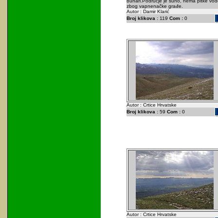
bunari.Područje je suho, nema pitke vod
zbog vapnenačke građe.
Autor : Damir Klarić
Broj klikova :
119
Com :
0
Autor : Crtice Hrvatske
Broj klikova :
59
Com :
0
Autor : Crtice Hrvatske