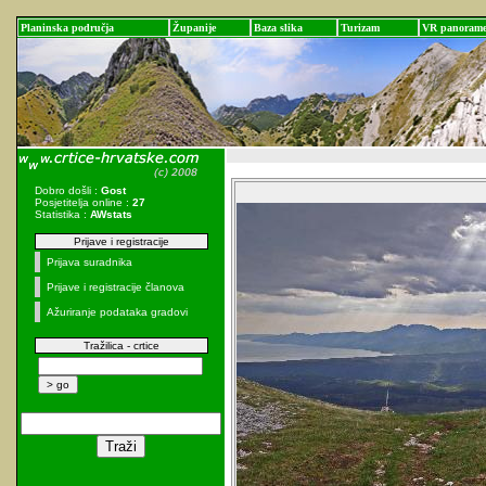
Planinska područja
Županije
Baza slika
Turizam
VR panoram
Dobro došli :
Gost
Posjetitelja online :
27
Statistika :
AWstats
Prijave i registracije
Prijava suradnika
Prijave i registracije članova
Ažuriranje podataka gradovi
Tražilica - crtice