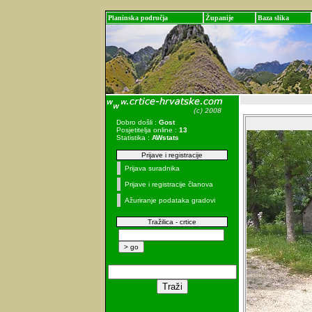
Planinska područja
Županije
Baza slika
Dobro došli :
Gost
Posjetitelja online :
13
Statistika :
AWstats
Prijave i registracije
Prijava suradnika
Prijave i registracije članova
Ažuriranje podataka gradovi
Tražilica - crtice