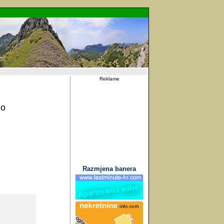
Reklame
lo
Razmjena banera