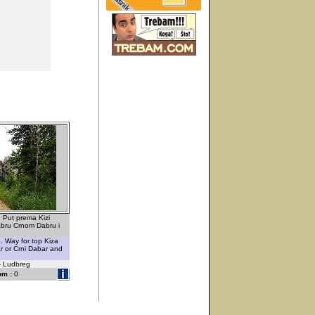
. Put prema Kizi
bru Crnom Dabru i
. Way for top Kiza
r or Crni Dabar and
 - Ludbreg
om :
0