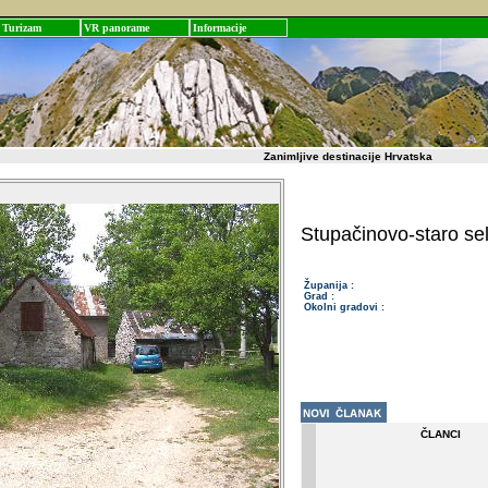
Turizam
VR panorame
Informacije
Zanimljive destinacije Hrvatska
Stupačinovo-staro se
Županija :
Grad :
Okolni gradovi :
ČLANCI