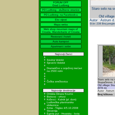
FORUM OFF
Grad Ludbreg
Staro selo na s
PD Ludbreg - službene stranice
PD Ludbreg- na Facebook-u
Old villag
Eko vijesti
Autor : Astrum d.
Sl.br: 238 Broj pregl
Mapa weba
Web shop mountain maps of
Croatia, Wanderkarte of Croatia
Restorani i hoteli
Auto kampovi
Apartmani i sobe
Najnoviji članci
Srednji Velebit
Sjeverni Velebit
Dramatično u snježnoj mećavi
na 2500 ndm
Staro selo na 
Češka smrčkovica
Stupačinovo. 
Old village St
(978 m)
Najnovije destinacije
Autor : Astrum
Omiska Dinara Kruzno
Broj klikova :
Biokovo - vrhovi
Križevci - Kalnik (pl. dom)
Ludbreška planinarska
obilaznica
Krma - Triglav 4/5.10.2008
Slovenija
Egeria put - Hrvatska - Iovia