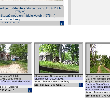
rednjem Velebitu - Stupačinovo. 11.06.2006.
(978 m)
e Stupačinovo on middle Velebit (978 m)
o.o. - Ludbreg
eda : 350 Com : 3
srednjem Velebitu -
Stupačinovo. Srednji Velebit. 10.06.2006.
Izlaz is Stupačinovog
11.06.2006. (978 m)
Stupačinovo. 10.06.2006.
(1274 m), Ravnom Da
upačinovo on middle Velebit
Autor : Astrum d.o.o. - Ludbreg
drugim destinacijama.
Out from Stupačinovo
Broj klikova :
290
Com :
0
 d.o.o. - Ludbreg
(1274 m), Ravni Daba
other destination.
350
Com :
3
Autor : Astrum d.o.o.
Broj klikova :
279
C