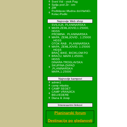
Sveti Vid - otok Pag
Spilja pod Zir - om
ZIR
Podkilavac-Mudna dol-Hahlići-
Kolac-Podki
Najnovije Web shop
SVILAJA, PLANINARSKA
MAPA ZEMLJOVID,1:25000,
HGSS
PROMINA , PLANINARSKA
MAPA, ZEMLJOVID , 1:25000
, HGSS
OTOK RAB , PLANINARSKA
MAPA, ZEMLJOVID, 1:25000
, HGSS
BRAČ BIKE, BICIKLOM PO
BRAČU, MAPA 1:45000,
HGSS
DINARA-TROGLAVSKA
SKUPINA-ZAPAD
,PLANINARSKA
MAPA,1:25000
Najnovije kampovi
admin1
camp mlaska
CAMP SEGET
CAMP VRANJICA
BELVEDERE
Diana & Josip
Interesantni linkovi
Planinarski forum
Destinacije po gledanosti