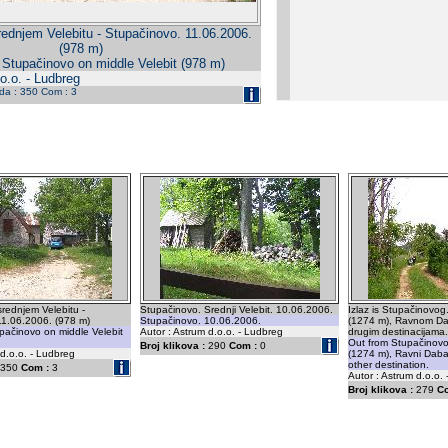
rednjem Velebitu - Stupačinovo. 11.06.2006.
(978 m)
e Stupačinovo on middle Velebit (978 m)
o.o. - Ludbreg
eda : 350 Com : 3
srednjem Velebitu -
Stupačinovo. Srednji Velebit. 10.06.2006.
Izlaz is Stupačinovog
11.06.2006. (978 m)
Stupačinovo. 10.06.2006.
(1274 m), Ravnom Da
upačinovo on middle Velebit
Autor : Astrum d.o.o. - Ludbreg
drugim destinacijama.
Out from Stupačinovo
Broj klikova :
290
Com :
0
 d.o.o. - Ludbreg
(1274 m), Ravni Daba
other destination.
350
Com :
3
Autor : Astrum d.o.o.
Broj klikova :
279
C