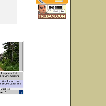
. Put prema Kizi
bru Crnom Dabru i
. Way for top Kiza
r or Crni Dabar and
 - Ludbreg
om :
0