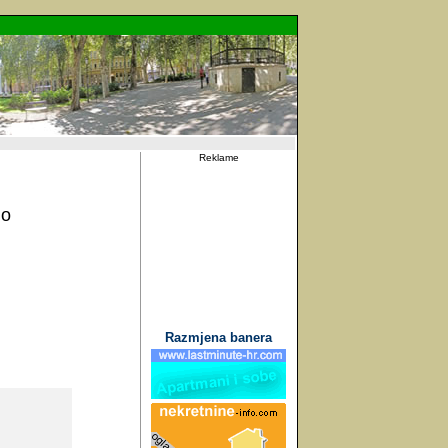
Reklame
lo
Razmjena banera