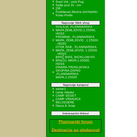
Sveti Vid - otok Pag
Spilja pod Zir - om
ZIR
Podkilavac-Mudna dol-Hahlići-
Kolac-Podki
Najnovije Web shop
SVILAJA, PLANINARSKA
MAPA ZEMLJOVID,1:25000,
HGSS
PROMINA , PLANINARSKA
MAPA, ZEMLJOVID , 1:25000
, HGSS
OTOK RAB , PLANINARSKA
MAPA, ZEMLJOVID, 1:25000
, HGSS
BRAČ BIKE, BICIKLOM PO
BRAČU, MAPA 1:45000,
HGSS
DINARA-TROGLAVSKA
SKUPINA-ZAPAD
,PLANINARSKA
MAPA,1:25000
Najnovije kampovi
admin1
camp mlaska
CAMP SEGET
CAMP VRANJICA
BELVEDERE
Diana & Josip
Interesantni linkovi
Planinarski forum
Destinacije po gledanosti