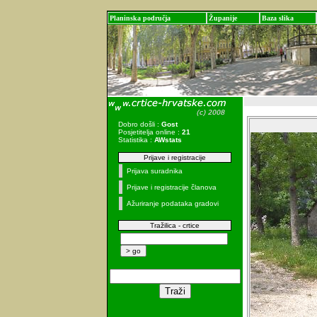
Planinska područja
Županije
Baza slika
Dobro došli :
Gost
Posjetitelja online :
21
Statistika :
AWstats
Prijave i registracije
Prijava suradnika
Prijave i registracije članova
Ažuriranje podataka gradovi
Tražilica - crtice