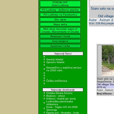
FORUM OFF
Grad Ludbreg
Staro selo na s
PD Ludbreg - službene stranice
PD Ludbreg- na Facebook-u
Old villag
Eko vijesti
Autor : Astrum d.
Sl.br: 238 Broj pregl
Mapa weba
Web shop mountain maps of
Croatia, Wanderkarte of Croatia
Restorani i hoteli
Auto kampovi
Apartmani i sobe
Najnoviji članci
Srednji Velebit
Sjeverni Velebit
Dramatično u snježnoj mećavi
na 2500 ndm
Staro selo na 
Češka smrčkovica
Stupačinovo. 
Old village St
(978 m)
Najnovije destinacije
Autor : Astrum
Omiska Dinara Kruzno
Broj klikova :
Biokovo - vrhovi
Križevci - Kalnik (pl. dom)
Ludbreška planinarska
obilaznica
Krma - Triglav 4/5.10.2008
Slovenija
Egeria put - Hrvatska - Iovia