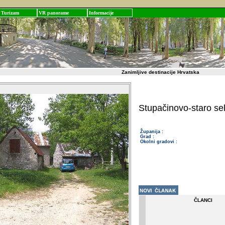
Turizam
VR panorame
Informacije
Zanimljive destinacije Hrvatska
Stupačinovo-staro se
Županija :
Grad :
Okolni gradovi :
ČLANCI