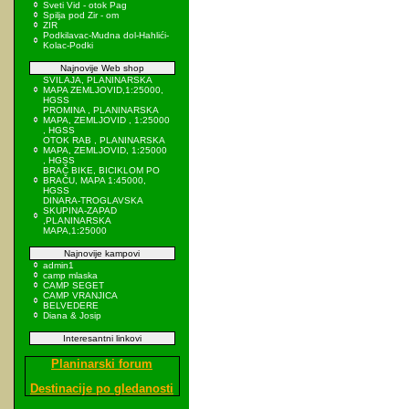
Sveti Vid - otok Pag
Spilja pod Zir - om
ZIR
Podkilavac-Mudna dol-Hahlići-
Kolac-Podki
Najnovije Web shop
SVILAJA, PLANINARSKA
MAPA ZEMLJOVID,1:25000,
HGSS
PROMINA , PLANINARSKA
MAPA, ZEMLJOVID , 1:25000
, HGSS
OTOK RAB , PLANINARSKA
MAPA, ZEMLJOVID, 1:25000
, HGSS
BRAČ BIKE, BICIKLOM PO
BRAČU, MAPA 1:45000,
HGSS
DINARA-TROGLAVSKA
SKUPINA-ZAPAD
,PLANINARSKA
MAPA,1:25000
Najnovije kampovi
admin1
camp mlaska
CAMP SEGET
CAMP VRANJICA
BELVEDERE
Diana & Josip
Interesantni linkovi
Planinarski forum
Destinacije po gledanosti