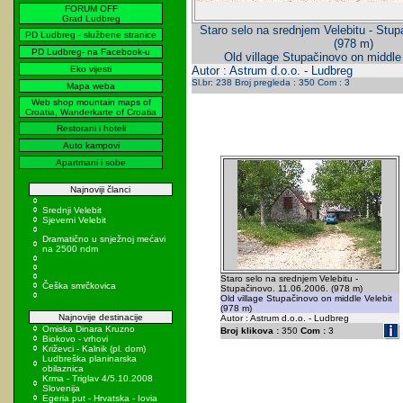
FORUM OFF
Grad Ludbreg
Staro selo na srednjem Velebitu - Stup
PD Ludbreg - službene stranice
(978 m)
PD Ludbreg- na Facebook-u
Old village Stupačinovo on middle
Eko vijesti
Autor : Astrum d.o.o. - Ludbreg
Sl.br: 238 Broj pregleda : 350 Com : 3
Mapa weba
Web shop mountain maps of
Croatia, Wanderkarte of Croatia
Restorani i hoteli
Auto kampovi
Apartmani i sobe
Najnoviji članci
Srednji Velebit
Sjeverni Velebit
Dramatično u snježnoj mećavi
na 2500 ndm
Staro selo na srednjem Velebitu -
Češka smrčkovica
Stupačinovo. 11.06.2006. (978 m)
Old village Stupačinovo on middle Velebit
(978 m)
Najnovije destinacije
Autor : Astrum d.o.o. - Ludbreg
Omiska Dinara Kruzno
Broj klikova :
350
Com :
3
Biokovo - vrhovi
Križevci - Kalnik (pl. dom)
Ludbreška planinarska
obilaznica
Krma - Triglav 4/5.10.2008
Slovenija
Egeria put - Hrvatska - Iovia