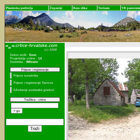
Planinska područja
Županije
Baza slika
Turizam
VR panoram
Dobro došli :
Gost
Posjetitelja online :
14
Statistika :
AWstats
Prijave i registracije
Prijava suradnika
Prijave i registracije članova
Ažuriranje podataka gradovi
Tražilica - crtice