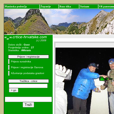
Planinska područja
Županije
Baza slika
Turizam
VR panoram
Dobro došli :
Gost
Posjetitelja online :
27
Statistika :
AWstats
Prijave i registracije
Prijava suradnika
Prijave i registracije članova
Ažuriranje podataka gradovi
Tražilica - crtice