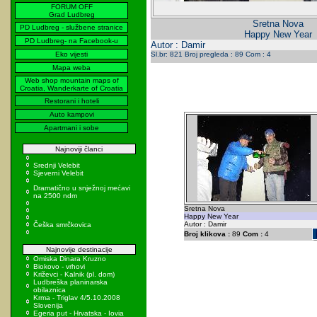
FORUM OFF
Grad Ludbreg
Sretna Nova
PD Ludbreg - službene stranice
Happy New Year
PD Ludbreg- na Facebook-u
Autor : Damir
Eko vijesti
Sl.br: 821 Broj pregleda : 89 Com : 4
Mapa weba
Web shop mountain maps of
Croatia, Wanderkarte of Croatia
Restorani i hoteli
Auto kampovi
Apartmani i sobe
Najnoviji članci
Srednji Velebit
Sjeverni Velebit
Dramatično u snježnoj mećavi
na 2500 ndm
Sretna Nova
Happy New Year
Autor : Damir
Češka smrčkovica
Broj klikova :
89
Com :
4
Najnovije destinacije
Omiska Dinara Kruzno
Biokovo - vrhovi
Križevci - Kalnik (pl. dom)
Ludbreška planinarska
obilaznica
Krma - Triglav 4/5.10.2008
Slovenija
Egeria put - Hrvatska - Iovia