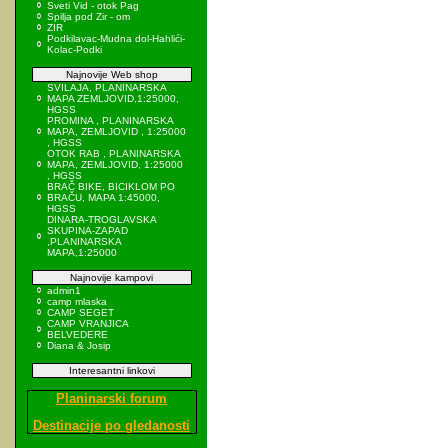
Sveti Vid - otok Pag
Spilja pod Zir - om
ZIR
Podkilavac-Mudna dol-Hahlići-
Kolac-Podki
Najnovije Web shop
SVILAJA, PLANINARSKA
MAPA ZEMLJOVID,1:25000,
HGSS
PROMINA , PLANINARSKA
MAPA, ZEMLJOVID , 1:25000
, HGSS
OTOK RAB , PLANINARSKA
MAPA, ZEMLJOVID, 1:25000
, HGSS
BRAČ BIKE, BICIKLOM PO
BRAČU, MAPA 1:45000,
HGSS
DINARA-TROGLAVSKA
SKUPINA-ZAPAD
,PLANINARSKA
MAPA,1:25000
Najnovije kampovi
admin1
camp mlaska
CAMP SEGET
CAMP VRANJICA
BELVEDERE
Diana & Josip
Interesantni linkovi
Planinarski forum
Destinacije po gledanosti