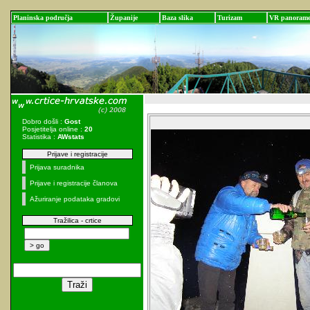
Planinska područja
Županije
Baza slika
Turizam
VR panoram
Dobro došli :
Gost
Posjetitelja online :
20
Statistika :
AWstats
Prijave i registracije
Prijava suradnika
Prijave i registracije članova
Ažuriranje podataka gradovi
Tražilica - crtice