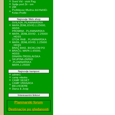
Sveti Vid - otok Pag
Spilja pod Zir - om
ZIR
Podkilavac-Mudna dol-Hahlići-
Kolac-Podki
Najnovije Web shop
SVILAJA, PLANINARSKA
MAPA ZEMLJOVID,1:25000,
HGSS
PROMINA , PLANINARSKA
MAPA, ZEMLJOVID , 1:25000
, HGSS
OTOK RAB , PLANINARSKA
MAPA, ZEMLJOVID, 1:25000
, HGSS
BRAČ BIKE, BICIKLOM PO
BRAČU, MAPA 1:45000,
HGSS
DINARA-TROGLAVSKA
SKUPINA-ZAPAD
,PLANINARSKA
MAPA,1:25000
Najnovije kampovi
admin1
camp mlaska
CAMP SEGET
CAMP VRANJICA
BELVEDERE
Diana & Josip
Interesantni linkovi
Planinarski forum
Destinacije po gledanosti