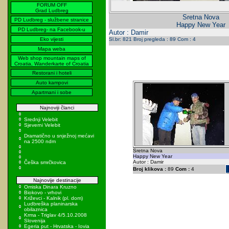
FORUM OFF
Grad Ludbreg
Sretna Nova
PD Ludbreg - službene stranice
Happy New Year
PD Ludbreg- na Facebook-u
Autor : Damir
Eko vijesti
Sl.br: 821 Broj pregleda : 89 Com : 4
Mapa weba
Web shop mountain maps of
Croatia, Wanderkarte of Croatia
Restorani i hoteli
Auto kampovi
Apartmani i sobe
Najnoviji članci
Srednji Velebit
Sjeverni Velebit
Dramatično u snježnoj mećavi
na 2500 ndm
Sretna Nova
Happy New Year
Autor : Damir
Češka smrčkovica
Broj klikova :
89
Com :
4
Najnovije destinacije
Omiska Dinara Kruzno
Biokovo - vrhovi
Križevci - Kalnik (pl. dom)
Ludbreška planinarska
obilaznica
Krma - Triglav 4/5.10.2008
Slovenija
Egeria put - Hrvatska - Iovia