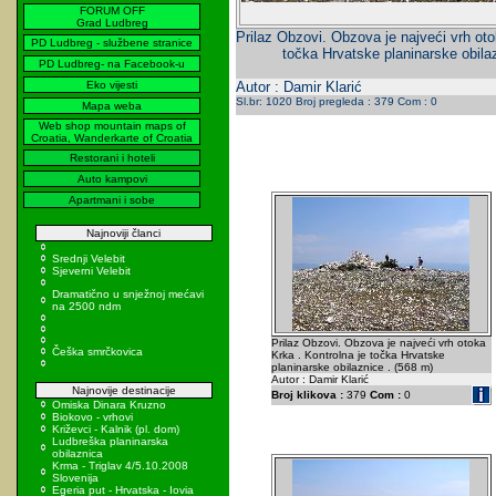
FORUM OFF
Grad Ludbreg
Prilaz Obzovi. Obzova je najveći vrh oto
PD Ludbreg - službene stranice
točka Hrvatske planinarske obila
PD Ludbreg- na Facebook-u
Eko vijesti
Autor : Damir Klarić
Sl.br: 1020 Broj pregleda : 379 Com : 0
Mapa weba
Web shop mountain maps of
Croatia, Wanderkarte of Croatia
Restorani i hoteli
Auto kampovi
Apartmani i sobe
Najnoviji članci
Srednji Velebit
Sjeverni Velebit
Dramatično u snježnoj mećavi
na 2500 ndm
Prilaz Obzovi. Obzova je najveći vrh otoka
Češka smrčkovica
Krka . Kontrolna je točka Hrvatske
planinarske obilaznice . (568 m)
Autor : Damir Klarić
Najnovije destinacije
Broj klikova :
379
Com :
0
Omiska Dinara Kruzno
Biokovo - vrhovi
Križevci - Kalnik (pl. dom)
Ludbreška planinarska
obilaznica
Krma - Triglav 4/5.10.2008
Slovenija
Egeria put - Hrvatska - Iovia