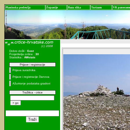
Planinska područja
Županije
Baza slika
Turizam
VR panoram
Dobro došli :
Gost
Posjetitelja online :
30
Statistika :
AWstats
Prijave i registracije
Prijava suradnika
Prijave i registracije članova
Ažuriranje podataka gradovi
Tražilica - crtice