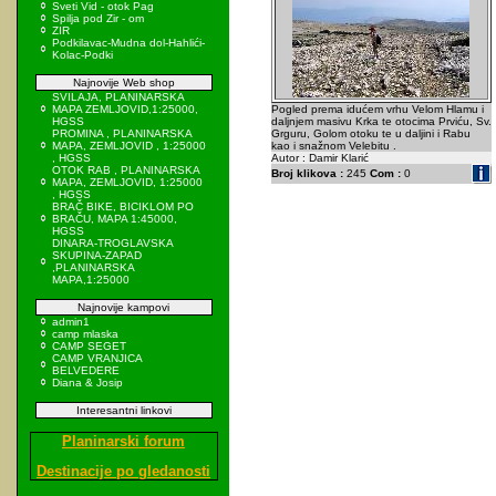
Sveti Vid - otok Pag
Spilja pod Zir - om
ZIR
Podkilavac-Mudna dol-Hahlići-
Kolac-Podki
Najnovije Web shop
SVILAJA, PLANINARSKA
MAPA ZEMLJOVID,1:25000,
Pogled prema idućem vrhu Velom Hlamu i
HGSS
daljnjem masivu Krka te otocima Prviću, Sv.
PROMINA , PLANINARSKA
Grguru, Golom otoku te u daljini i Rabu
MAPA, ZEMLJOVID , 1:25000
kao i snažnom Velebitu .
, HGSS
Autor : Damir Klarić
OTOK RAB , PLANINARSKA
Broj klikova :
245
Com :
0
MAPA, ZEMLJOVID, 1:25000
, HGSS
BRAČ BIKE, BICIKLOM PO
BRAČU, MAPA 1:45000,
HGSS
DINARA-TROGLAVSKA
SKUPINA-ZAPAD
,PLANINARSKA
MAPA,1:25000
Najnovije kampovi
admin1
camp mlaska
CAMP SEGET
CAMP VRANJICA
BELVEDERE
Diana & Josip
Interesantni linkovi
Planinarski forum
Destinacije po gledanosti