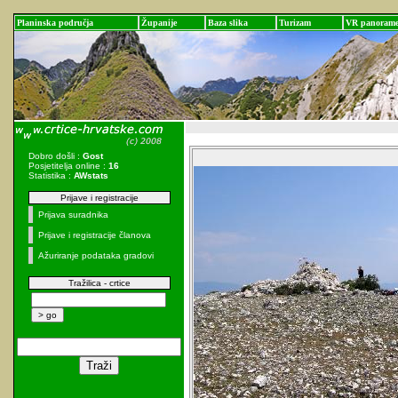
Planinska područja
Županije
Baza slika
Turizam
VR panoram
Dobro došli :
Gost
Posjetitelja online :
16
Statistika :
AWstats
Prijave i registracije
Prijava suradnika
Prijave i registracije članova
Ažuriranje podataka gradovi
Tražilica - crtice