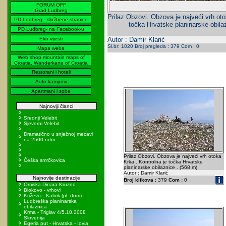
FORUM OFF
Grad Ludbreg
Prilaz Obzovi. Obzova je najveći vrh oto
PD Ludbreg - službene stranice
točka Hrvatske planinarske obila
PD Ludbreg- na Facebook-u
Eko vijesti
Autor : Damir Klarić
Sl.br: 1020 Broj pregleda : 379 Com : 0
Mapa weba
Web shop mountain maps of
Croatia, Wanderkarte of Croatia
Restorani i hoteli
Auto kampovi
Apartmani i sobe
Najnoviji članci
Srednji Velebit
Sjeverni Velebit
Dramatično u snježnoj mećavi
na 2500 ndm
Prilaz Obzovi. Obzova je najveći vrh otoka
Češka smrčkovica
Krka . Kontrolna je točka Hrvatske
planinarske obilaznice . (568 m)
Autor : Damir Klarić
Najnovije destinacije
Broj klikova :
379
Com :
0
Omiska Dinara Kruzno
Biokovo - vrhovi
Križevci - Kalnik (pl. dom)
Ludbreška planinarska
obilaznica
Krma - Triglav 4/5.10.2008
Slovenija
Egeria put - Hrvatska - Iovia