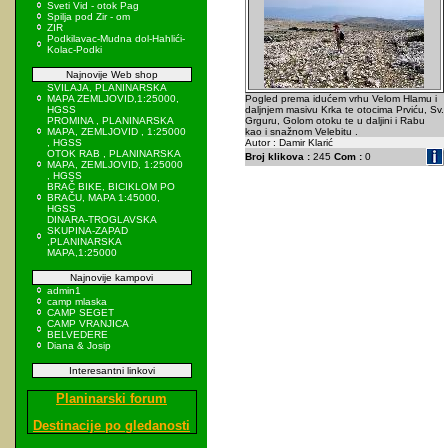
Sveti Vid - otok Pag
Spilja pod Zir - om
ZIR
Podkilavac-Mudna dol-Hahlići-
Kolac-Podki
Najnovije Web shop
SVILAJA, PLANINARSKA
MAPA ZEMLJOVID,1:25000,
Pogled prema idućem vrhu Velom Hlamu i
HGSS
daljnjem masivu Krka te otocima Prviću, Sv.
PROMINA , PLANINARSKA
Grguru, Golom otoku te u daljini i Rabu
MAPA, ZEMLJOVID , 1:25000
kao i snažnom Velebitu .
, HGSS
Autor : Damir Klarić
OTOK RAB , PLANINARSKA
Broj klikova :
245
Com :
0
MAPA, ZEMLJOVID, 1:25000
, HGSS
BRAČ BIKE, BICIKLOM PO
BRAČU, MAPA 1:45000,
HGSS
DINARA-TROGLAVSKA
SKUPINA-ZAPAD
,PLANINARSKA
MAPA,1:25000
Najnovije kampovi
admin1
camp mlaska
CAMP SEGET
CAMP VRANJICA
BELVEDERE
Diana & Josip
Interesantni linkovi
Planinarski forum
Destinacije po gledanosti