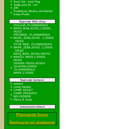
Sveti Vid - otok Pag
Spilja pod Zir - om
ZIR
Podkilavac-Mudna dol-Hahlići-
Kolac-Podki
Najnovije Web shop
SVILAJA, PLANINARSKA
MAPA ZEMLJOVID,1:25000,
HGSS
PROMINA , PLANINARSKA
MAPA, ZEMLJOVID , 1:25000
, HGSS
OTOK RAB , PLANINARSKA
MAPA, ZEMLJOVID, 1:25000
, HGSS
BRAČ BIKE, BICIKLOM PO
BRAČU, MAPA 1:45000,
HGSS
DINARA-TROGLAVSKA
SKUPINA-ZAPAD
,PLANINARSKA
MAPA,1:25000
Najnovije kampovi
admin1
camp mlaska
CAMP SEGET
CAMP VRANJICA
BELVEDERE
Diana & Josip
Interesantni linkovi
Planinarski forum
Destinacije po gledanosti