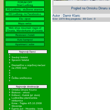
FORUM OFF
Grad Ludbreg
Pogled na Omisku Dinaru sa
PD Ludbreg - službene stranice
PD Ludbreg- na Facebook-u
Autor : Damir Klaric
Eko vijesti
Sl.br: 1970 Broj pregleda : 69 Com : 0
Mapa weba
Web shop mountain maps of
Croatia, Wanderkarte of Croatia
Restorani i hoteli
Auto kampovi
Apartmani i sobe
Najnoviji članci
Srednji Velebit
Sjeverni Velebit
Dramatično u snježnoj mećavi
na 2500 ndm
Češka smrčkovica
Najnovije destinacije
Omiska Dinara Kruzno
Biokovo - vrhovi
Križevci - Kalnik (pl. dom)
Ludbreška planinarska
obilaznica
Krma - Triglav 4/5.10.2008
Slovenija
Egeria put - Hrvatska - Iovia