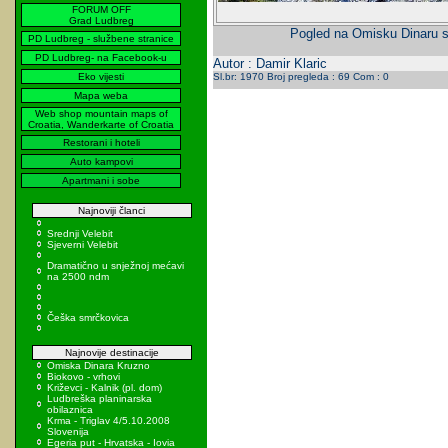
FORUM OFF
Grad Ludbreg
Pogled na Omisku Dinaru sa
PD Ludbreg - službene stranice
PD Ludbreg- na Facebook-u
Autor : Damir Klaric
Eko vijesti
Sl.br: 1970 Broj pregleda : 69 Com : 0
Mapa weba
Web shop mountain maps of
Croatia, Wanderkarte of Croatia
Restorani i hoteli
Auto kampovi
Apartmani i sobe
Najnoviji članci
Srednji Velebit
Sjeverni Velebit
Dramatično u snježnoj mećavi
na 2500 ndm
Češka smrčkovica
Najnovije destinacije
Omiska Dinara Kruzno
Biokovo - vrhovi
Križevci - Kalnik (pl. dom)
Ludbreška planinarska
obilaznica
Krma - Triglav 4/5.10.2008
Slovenija
Egeria put - Hrvatska - Iovia