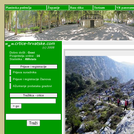
Planinska područja
Županije
Baza slika
Turizam
VR panoram
Dobro došli :
Gost
Posjetitelja online :
16
Statistika :
AWstats
Prijave i registracije
Prijava suradnika
Prijave i registracije članova
Ažuriranje podataka gradovi
Tražilica - crtice