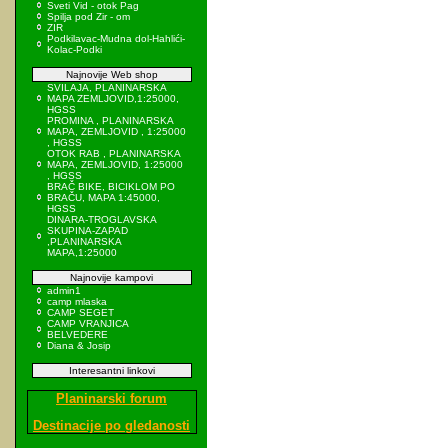
Sveti Vid - otok Pag
Spilja pod Zir - om
ZIR
Podkilavac-Mudna dol-Hahlići-
Kolac-Podki
Najnovije Web shop
SVILAJA, PLANINARSKA
MAPA ZEMLJOVID,1:25000,
HGSS
PROMINA , PLANINARSKA
MAPA, ZEMLJOVID , 1:25000
, HGSS
OTOK RAB , PLANINARSKA
MAPA, ZEMLJOVID, 1:25000
, HGSS
BRAČ BIKE, BICIKLOM PO
BRAČU, MAPA 1:45000,
HGSS
DINARA-TROGLAVSKA
SKUPINA-ZAPAD
,PLANINARSKA
MAPA,1:25000
Najnovije kampovi
admin1
camp mlaska
CAMP SEGET
CAMP VRANJICA
BELVEDERE
Diana & Josip
Interesantni linkovi
Planinarski forum
Destinacije po gledanosti