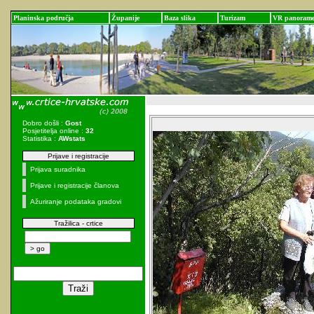
Planinska područja
Županije
Baza slika
Turizam
VR panoram
Dobro došli :
Gost
Posjetitelja online :
32
Statistika :
AWstats
Prijave i registracije
Prijava suradnika
Prijave i registracije članova
Ažuriranje podataka gradovi
Tražilica - crtice