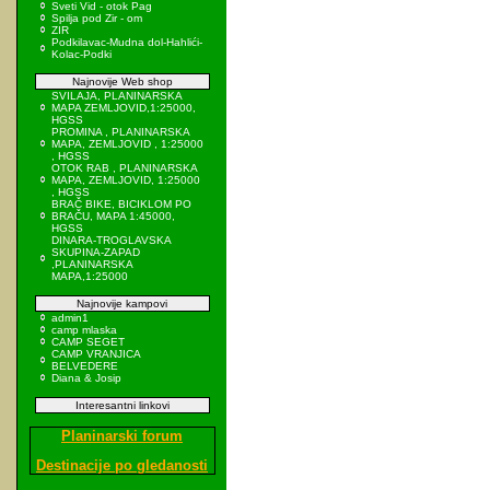
Sveti Vid - otok Pag
Spilja pod Zir - om
ZIR
Podkilavac-Mudna dol-Hahlići-
Kolac-Podki
Najnovije Web shop
SVILAJA, PLANINARSKA
MAPA ZEMLJOVID,1:25000,
HGSS
PROMINA , PLANINARSKA
MAPA, ZEMLJOVID , 1:25000
, HGSS
OTOK RAB , PLANINARSKA
MAPA, ZEMLJOVID, 1:25000
, HGSS
BRAČ BIKE, BICIKLOM PO
BRAČU, MAPA 1:45000,
HGSS
DINARA-TROGLAVSKA
SKUPINA-ZAPAD
,PLANINARSKA
MAPA,1:25000
Najnovije kampovi
admin1
camp mlaska
CAMP SEGET
CAMP VRANJICA
BELVEDERE
Diana & Josip
Interesantni linkovi
Planinarski forum
Destinacije po gledanosti