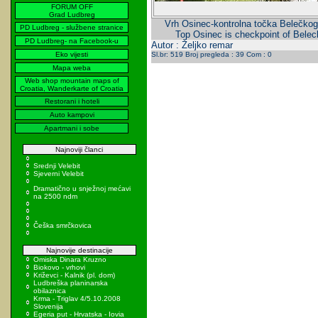
FORUM OFF
Grad Ludbreg
Vrh Osinec-kontrolna točka Belečkog
PD Ludbreg - službene stranice
Top Osinec is checkpoint of Belec
PD Ludbreg- na Facebook-u
Autor : Željko remar
Eko vijesti
Sl.br: 519 Broj pregleda : 39 Com : 0
Mapa weba
Web shop mountain maps of
Croatia, Wanderkarte of Croatia
Restorani i hoteli
Auto kampovi
Apartmani i sobe
Najnoviji članci
Srednji Velebit
Sjeverni Velebit
Dramatično u snježnoj mećavi
na 2500 ndm
Češka smrčkovica
Najnovije destinacije
Omiska Dinara Kruzno
Biokovo - vrhovi
Križevci - Kalnik (pl. dom)
Ludbreška planinarska
obilaznica
Krma - Triglav 4/5.10.2008
Slovenija
Egeria put - Hrvatska - Iovia