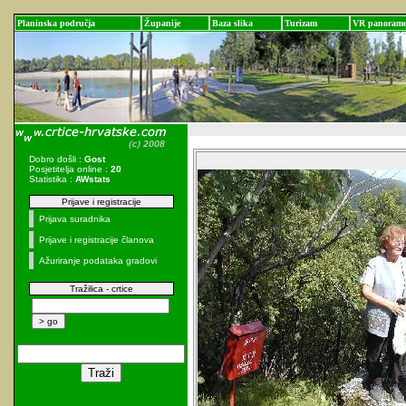
Planinska područja
Županije
Baza slika
Turizam
VR panoram
Dobro došli :
Gost
Posjetitelja online :
20
Statistika :
AWstats
Prijave i registracije
Prijava suradnika
Prijave i registracije članova
Ažuriranje podataka gradovi
Tražilica - crtice