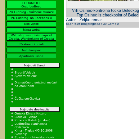
FORUM OFF
Grad Ludbreg
Vrh Osinec-kontrolna točka Belečkog
PD Ludbreg - službene stranice
Top Osinec is checkpoint of Belec
PD Ludbreg- na Facebook-u
Autor : Željko remar
Eko vijesti
Sl.br: 519 Broj pregleda : 39 Com : 0
Mapa weba
Web shop mountain maps of
Croatia, Wanderkarte of Croatia
Restorani i hoteli
Auto kampovi
Apartmani i sobe
Najnoviji članci
Srednji Velebit
Sjeverni Velebit
Dramatično u snježnoj mećavi
na 2500 ndm
Češka smrčkovica
Najnovije destinacije
Omiska Dinara Kruzno
Biokovo - vrhovi
Križevci - Kalnik (pl. dom)
Ludbreška planinarska
obilaznica
Krma - Triglav 4/5.10.2008
Slovenija
Egeria put - Hrvatska - Iovia