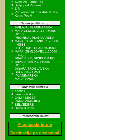
Sveti Vid - otok Pag
Spilja pod Zir - om
ZIR
Podkilavac-Mudna dol-Hahlići-
Kolac-Podki
Najnovije Web shop
SVILAJA, PLANINARSKA
MAPA ZEMLJOVID,1:25000,
HGSS
PROMINA , PLANINARSKA
MAPA, ZEMLJOVID , 1:25000
, HGSS
OTOK RAB , PLANINARSKA
MAPA, ZEMLJOVID, 1:25000
, HGSS
BRAČ BIKE, BICIKLOM PO
BRAČU, MAPA 1:45000,
HGSS
DINARA-TROGLAVSKA
SKUPINA-ZAPAD
,PLANINARSKA
MAPA,1:25000
Najnovije kampovi
admin1
camp mlaska
CAMP SEGET
CAMP VRANJICA
BELVEDERE
Diana & Josip
Interesantni linkovi
Planinarski forum
Destinacije po gledanosti