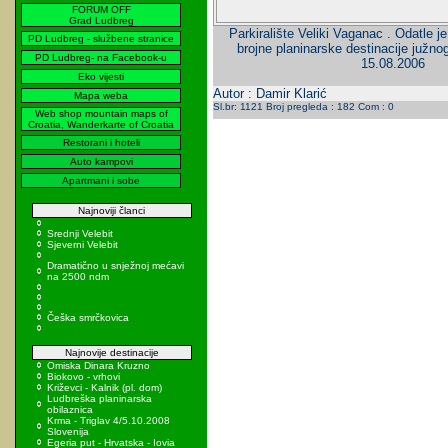
FORUM OFF
Grad Ludbreg
Parkiralište Veliki Vaganac . Odatle j
PD Ludbreg - službene stranice
brojne planinarske destinacije južnog
PD Ludbreg- na Facebook-u
15.08.2006
Eko vijesti
Autor : Damir Klarić
Mapa weba
Sl.br: 1121 Broj pregleda : 182 Com : 0
Web shop mountain maps of
Croatia, Wanderkarte of Croatia
Restorani i hoteli
Auto kampovi
Apartmani i sobe
Najnoviji članci
Srednji Velebit
Sjeverni Velebit
Dramatično u snježnoj mećavi
na 2500 ndm
Češka smrčkovica
Najnovije destinacije
Omiska Dinara Kruzno
Biokovo - vrhovi
Križevci - Kalnik (pl. dom)
Ludbreška planinarska
obilaznica
Krma - Triglav 4/5.10.2008
Slovenija
Egeria put - Hrvatska - Iovia