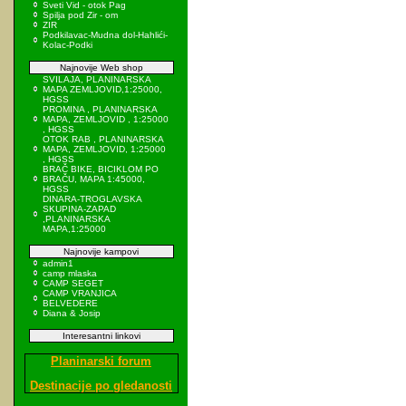
Sveti Vid - otok Pag
Spilja pod Zir - om
ZIR
Podkilavac-Mudna dol-Hahlići-
Kolac-Podki
Najnovije Web shop
SVILAJA, PLANINARSKA
MAPA ZEMLJOVID,1:25000,
HGSS
PROMINA , PLANINARSKA
MAPA, ZEMLJOVID , 1:25000
, HGSS
OTOK RAB , PLANINARSKA
MAPA, ZEMLJOVID, 1:25000
, HGSS
BRAČ BIKE, BICIKLOM PO
BRAČU, MAPA 1:45000,
HGSS
DINARA-TROGLAVSKA
SKUPINA-ZAPAD
,PLANINARSKA
MAPA,1:25000
Najnovije kampovi
admin1
camp mlaska
CAMP SEGET
CAMP VRANJICA
BELVEDERE
Diana & Josip
Interesantni linkovi
Planinarski forum
Destinacije po gledanosti