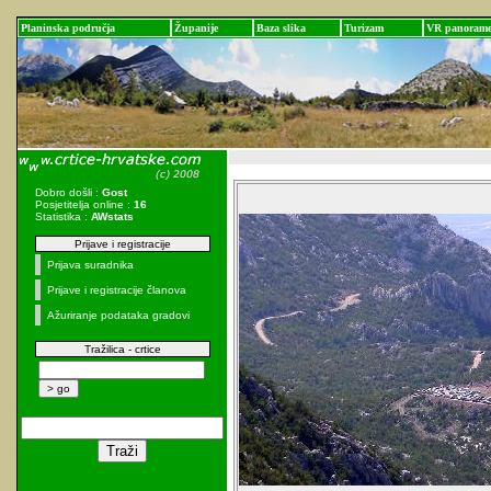
Planinska područja
Županije
Baza slika
Turizam
VR panoram
Dobro došli :
Gost
Posjetitelja online :
16
Statistika :
AWstats
Prijave i registracije
Prijava suradnika
Prijave i registracije članova
Ažuriranje podataka gradovi
Tražilica - crtice