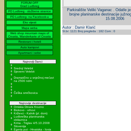
FORUM OFF
Grad Ludbreg
Parkiralište Veliki Vaganac . Odatle j
PD Ludbreg - službene stranice
brojne planinarske destinacije južnog
PD Ludbreg- na Facebook-u
15.08.2006
Eko vijesti
Autor : Damir Klarić
Mapa weba
Sl.br: 1121 Broj pregleda : 182 Com : 0
Web shop mountain maps of
Croatia, Wanderkarte of Croatia
Restorani i hoteli
Auto kampovi
Apartmani i sobe
Najnoviji članci
Srednji Velebit
Sjeverni Velebit
Dramatično u snježnoj mećavi
na 2500 ndm
Češka smrčkovica
Najnovije destinacije
Omiska Dinara Kruzno
Biokovo - vrhovi
Križevci - Kalnik (pl. dom)
Ludbreška planinarska
obilaznica
Krma - Triglav 4/5.10.2008
Slovenija
Egeria put - Hrvatska - Iovia