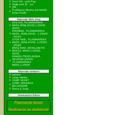
Sveti Vid - otok Pag
Spilja pod Zir - om
ZIR
Podkilavac-Mudna dol-Hahlići-
Kolac-Podki
Najnovije Web shop
SVILAJA, PLANINARSKA
MAPA ZEMLJOVID,1:25000,
HGSS
PROMINA , PLANINARSKA
MAPA, ZEMLJOVID , 1:25000
, HGSS
OTOK RAB , PLANINARSKA
MAPA, ZEMLJOVID, 1:25000
, HGSS
BRAČ BIKE, BICIKLOM PO
BRAČU, MAPA 1:45000,
HGSS
DINARA-TROGLAVSKA
SKUPINA-ZAPAD
,PLANINARSKA
MAPA,1:25000
Najnovije kampovi
admin1
camp mlaska
CAMP SEGET
CAMP VRANJICA
BELVEDERE
Diana & Josip
Interesantni linkovi
Planinarski forum
Destinacije po gledanosti