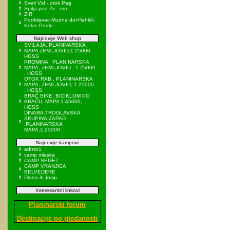
Sveti Vid - otok Pag
Spilja pod Zir - om
ZIR
Podkilavac-Mudna dol-Hahlići-
Kolac-Podki
Najnovije Web shop
SVILAJA, PLANINARSKA
MAPA ZEMLJOVID,1:25000,
HGSS
PROMINA , PLANINARSKA
MAPA, ZEMLJOVID , 1:25000
, HGSS
OTOK RAB , PLANINARSKA
MAPA, ZEMLJOVID, 1:25000
, HGSS
BRAČ BIKE, BICIKLOM PO
BRAČU, MAPA 1:45000,
HGSS
DINARA-TROGLAVSKA
SKUPINA-ZAPAD
,PLANINARSKA
MAPA,1:25000
Najnovije kampovi
admin1
camp mlaska
CAMP SEGET
CAMP VRANJICA
BELVEDERE
Diana & Josip
Interesantni linkovi
Planinarski forum
Destinacije po gledanosti