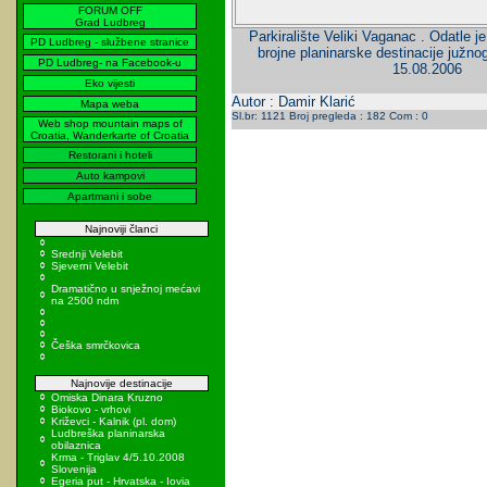
FORUM OFF
Grad Ludbreg
Parkiralište Veliki Vaganac . Odatle j
PD Ludbreg - službene stranice
brojne planinarske destinacije južnog
PD Ludbreg- na Facebook-u
15.08.2006
Eko vijesti
Autor : Damir Klarić
Mapa weba
Sl.br: 1121 Broj pregleda : 182 Com : 0
Web shop mountain maps of
Croatia, Wanderkarte of Croatia
Restorani i hoteli
Auto kampovi
Apartmani i sobe
Najnoviji članci
Srednji Velebit
Sjeverni Velebit
Dramatično u snježnoj mećavi
na 2500 ndm
Češka smrčkovica
Najnovije destinacije
Omiska Dinara Kruzno
Biokovo - vrhovi
Križevci - Kalnik (pl. dom)
Ludbreška planinarska
obilaznica
Krma - Triglav 4/5.10.2008
Slovenija
Egeria put - Hrvatska - Iovia