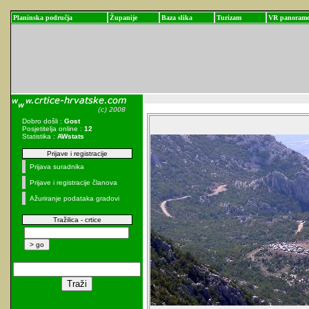
Planinska područja
Županije
Baza slika
Turizam
VR panoram
Dobro došli :
Gost
Posjetitelja online :
12
Statistika :
AWstats
Prijave i registracije
Prijava suradnika
Prijave i registracije članova
Ažuriranje podataka gradovi
Tražilica - crtice