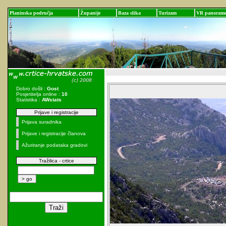
Planinska područja
Županije
Baza slika
Turizam
VR panoram
Dobro došli :
Gost
Posjetitelja online :
10
Statistika :
AWstats
Prijave i registracije
Prijava suradnika
Prijave i registracije članova
Ažuriranje podataka gradovi
Tražilica - crtice