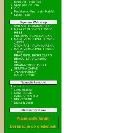
Sveti Vid - otok Pag
Spilja pod Zir - om
ZIR
Podkilavac-Mudna dol-Hahlići-
Kolac-Podki
Najnovije Web shop
SVILAJA, PLANINARSKA
MAPA ZEMLJOVID,1:25000,
HGSS
PROMINA , PLANINARSKA
MAPA, ZEMLJOVID , 1:25000
, HGSS
OTOK RAB , PLANINARSKA
MAPA, ZEMLJOVID, 1:25000
, HGSS
BRAČ BIKE, BICIKLOM PO
BRAČU, MAPA 1:45000,
HGSS
DINARA-TROGLAVSKA
SKUPINA-ZAPAD
,PLANINARSKA
MAPA,1:25000
Najnovije kampovi
admin1
camp mlaska
CAMP SEGET
CAMP VRANJICA
BELVEDERE
Diana & Josip
Interesantni linkovi
Planinarski forum
Destinacije po gledanosti