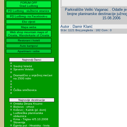
FORUM OFF
Grad Ludbreg
Parkiralište Veliki Vaganac . Odatle j
PD Ludbreg - službene stranice
brojne planinarske destinacije južnog
PD Ludbreg- na Facebook-u
15.08.2006
Eko vijesti
Autor : Damir Klarić
Mapa weba
Sl.br: 1121 Broj pregleda : 182 Com : 0
Web shop mountain maps of
Croatia, Wanderkarte of Croatia
Restorani i hoteli
Auto kampovi
Apartmani i sobe
Najnoviji članci
Srednji Velebit
Sjeverni Velebit
Dramatično u snježnoj mećavi
na 2500 ndm
Češka smrčkovica
Najnovije destinacije
Omiska Dinara Kruzno
Biokovo - vrhovi
Križevci - Kalnik (pl. dom)
Ludbreška planinarska
obilaznica
Krma - Triglav 4/5.10.2008
Slovenija
Egeria put - Hrvatska - Iovia