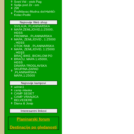
Sveti Vid - otok Pag
Spilja pod Zir - om
ZIR
Podkilavac-Mudna dol-Hahlići-
Kolac-Podki
Najnovije Web shop
SVILAJA, PLANINARSKA
MAPA ZEMLJOVID,1:25000,
HGSS
PROMINA , PLANINARSKA
MAPA, ZEMLJOVID , 1:25000
, HGSS
OTOK RAB , PLANINARSKA
MAPA, ZEMLJOVID, 1:25000
, HGSS
BRAČ BIKE, BICIKLOM PO
BRAČU, MAPA 1:45000,
HGSS
DINARA-TROGLAVSKA
SKUPINA-ZAPAD
,PLANINARSKA
MAPA,1:25000
Najnovije kampovi
admin1
camp mlaska
CAMP SEGET
CAMP VRANJICA
BELVEDERE
Diana & Josip
Interesantni linkovi
Planinarski forum
Destinacije po gledanosti