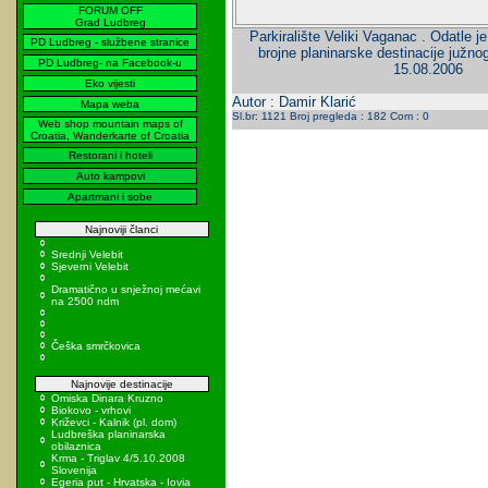
FORUM OFF
Grad Ludbreg
Parkiralište Veliki Vaganac . Odatle j
PD Ludbreg - službene stranice
brojne planinarske destinacije južnog
PD Ludbreg- na Facebook-u
15.08.2006
Eko vijesti
Autor : Damir Klarić
Mapa weba
Sl.br: 1121 Broj pregleda : 182 Com : 0
Web shop mountain maps of
Croatia, Wanderkarte of Croatia
Restorani i hoteli
Auto kampovi
Apartmani i sobe
Najnoviji članci
Srednji Velebit
Sjeverni Velebit
Dramatično u snježnoj mećavi
na 2500 ndm
Češka smrčkovica
Najnovije destinacije
Omiska Dinara Kruzno
Biokovo - vrhovi
Križevci - Kalnik (pl. dom)
Ludbreška planinarska
obilaznica
Krma - Triglav 4/5.10.2008
Slovenija
Egeria put - Hrvatska - Iovia