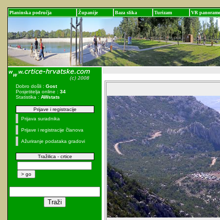
Planinska područja
Županije
Baza slika
Turizam
VR panoram
Dobro došli :
Gost
Posjetitelja online :
34
Statistika :
AWstats
Prijave i registracije
Prijava suradnika
Prijave i registracije članova
Ažuriranje podataka gradovi
Tražilica - crtice