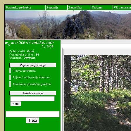
Planinska područja
Županije
Baza slika
Turizam
VR panoram
Dobro došli :
Gost
Posjetitelja online :
36
Statistika :
AWstats
Prijave i registracije
Prijava suradnika
Prijave i registracije članova
Ažuriranje podataka gradovi
Tražilica - crtice