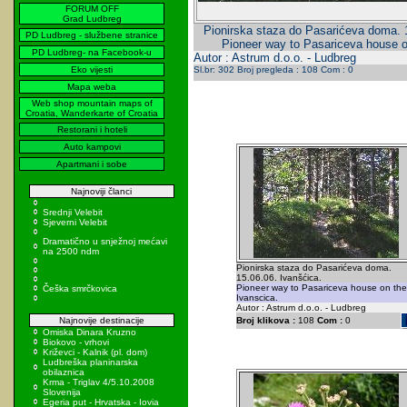
FORUM OFF
Grad Ludbreg
Pionirska staza do Pasarićeva doma. 1
PD Ludbreg - službene stranice
Pioneer way to Pasariceva house o
PD Ludbreg- na Facebook-u
Autor : Astrum d.o.o. - Ludbreg
Eko vijesti
Sl.br: 302 Broj pregleda : 108 Com : 0
Mapa weba
Web shop mountain maps of
Croatia, Wanderkarte of Croatia
Restorani i hoteli
Auto kampovi
Apartmani i sobe
Najnoviji članci
Srednji Velebit
Sjeverni Velebit
Dramatično u snježnoj mećavi
na 2500 ndm
Pionirska staza do Pasarićeva doma.
15.06.06. Ivanšćica.
Pioneer way to Pasariceva house on the
Češka smrčkovica
Ivanscica.
Autor : Astrum d.o.o. - Ludbreg
Najnovije destinacije
Broj klikova :
108
Com :
0
Omiska Dinara Kruzno
Biokovo - vrhovi
Križevci - Kalnik (pl. dom)
Ludbreška planinarska
obilaznica
Krma - Triglav 4/5.10.2008
Slovenija
Egeria put - Hrvatska - Iovia