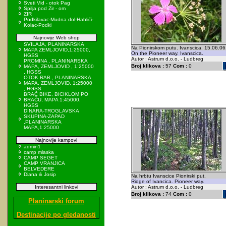
Sveti Vid - otok Pag
Spilja pod Zir - om
ZIR
Podkilavac-Mudna dol-Hahlići-
Kolac-Podki
Najnovije Web shop
SVILAJA, PLANINARSKA
Na Pionirskom putu. Ivanscica. 15.06.06
MAPA ZEMLJOVID,1:25000,
On the Pioneer way. Ivanscica.
HGSS
Autor : Astrum d.o.o. - Ludbreg
PROMINA , PLANINARSKA
Broj klikova :
57
Com :
0
MAPA, ZEMLJOVID , 1:25000
, HGSS
OTOK RAB , PLANINARSKA
MAPA, ZEMLJOVID, 1:25000
, HGSS
BRAČ BIKE, BICIKLOM PO
BRAČU, MAPA 1:45000,
HGSS
DINARA-TROGLAVSKA
SKUPINA-ZAPAD
,PLANINARSKA
MAPA,1:25000
Najnovije kampovi
admin1
camp mlaska
CAMP SEGET
CAMP VRANJICA
BELVEDERE
Diana & Josip
Na hrbtu Ivanscice Pionirski put.
Ridge of Ivancica. Pioneer way.
Interesantni linkovi
Autor : Astrum d.o.o. - Ludbreg
Broj klikova :
74
Com :
0
Planinarski forum
Destinacije po gledanosti