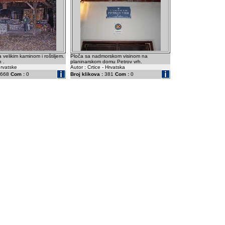
 velikim kaminom i roštiljem.
Ploča sa nadmorskom visinom na
 .
planinarskom domu Petrov vrh.
hrvatske
Autor : Crtice - Hrvatska
668
Com :
0
Broj klikova :
381
Com :
0