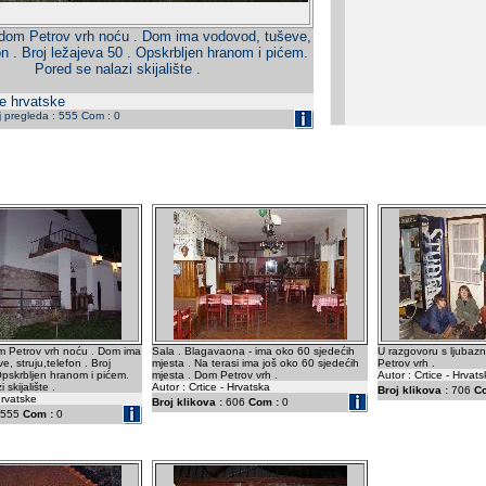
 dom Petrov vrh noću . Dom ima vodovod, tuševe,
fon . Broj ležajeva 50 . Opskrbljen hranom i pićem.
Pored se nalazi skijalište .
ce hrvatske
j pregleda : 555 Com : 0
m Petrov vrh noću . Dom ima
Sala . Blagavaona - ima oko 60 sjedećih
U razgovoru s ljuba
, struju,telefon . Broj
mjesta . Na terasi ima još oko 60 sjedećih
Petrov vrh .
Opskrbljen hranom i pićem.
mjesta . Dom Petrov vrh .
Autor : Crtice - Hrvat
skijalište .
Autor : Crtice - Hrvatska
Broj klikova :
706
C
hrvatske
Broj klikova :
606
Com :
0
555
Com :
0