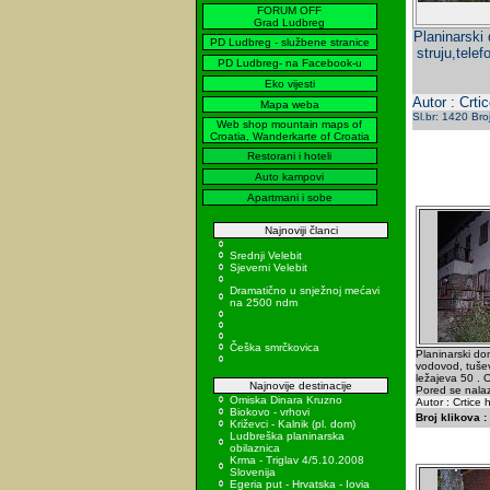
FORUM OFF
Grad Ludbreg
Planinarski
PD Ludbreg - službene stranice
struju,tele
PD Ludbreg- na Facebook-u
Eko vijesti
Autor : Crti
Mapa weba
Sl.br: 1420 Bro
Web shop mountain maps of
Croatia, Wanderkarte of Croatia
Restorani i hoteli
Auto kampovi
Apartmani i sobe
Najnoviji članci
Srednji Velebit
Sjeverni Velebit
Dramatično u snježnoj mećavi
na 2500 ndm
Češka smrčkovica
Planinarski do
vodovod, tuševe
ležajeva 50 . 
Najnovije destinacije
Pored se nalazi 
Omiska Dinara Kruzno
Autor : Crtice 
Biokovo - vrhovi
Broj klikova :
Križevci - Kalnik (pl. dom)
Ludbreška planinarska
obilaznica
Krma - Triglav 4/5.10.2008
Slovenija
Egeria put - Hrvatska - Iovia