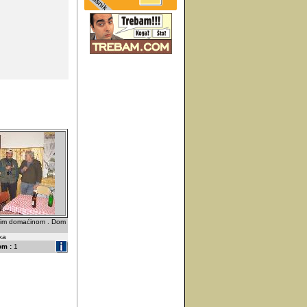
znim domaćinom . Dom
ska
om :
1