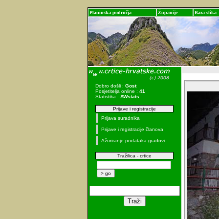
Planinska područja
Županije
Baza slika
Dobro došli :
Gost
Posjetitelja online :
41
Statistika :
AWstats
Prijave i registracije
Prijava suradnika
Prijave i registracije članova
Ažuriranje podataka gradovi
Tražilica - crtice