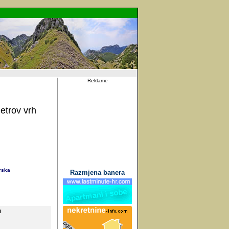
Reklame
etrov vrh
rska
Razmjena banera
I