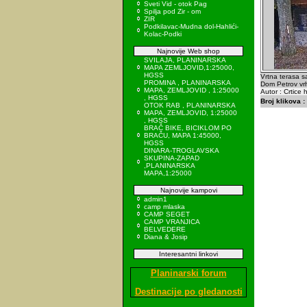
Sveti Vid - otok Pag
Spilja pod Zir - om
ZIR
Podkilavac-Mudna dol-Hahlići-
Kolac-Podki
Najnovije Web shop
SVILAJA, PLANINARSKA
MAPA ZEMLJOVID,1:25000,
HGSS
Vrtna terasa sa
PROMINA , PLANINARSKA
Dom Petrov vrh
MAPA, ZEMLJOVID , 1:25000
Autor : Crtice 
, HGSS
Broj klikova :
OTOK RAB , PLANINARSKA
MAPA, ZEMLJOVID, 1:25000
, HGSS
BRAČ BIKE, BICIKLOM PO
BRAČU, MAPA 1:45000,
HGSS
DINARA-TROGLAVSKA
SKUPINA-ZAPAD
,PLANINARSKA
MAPA,1:25000
Najnovije kampovi
admin1
camp mlaska
CAMP SEGET
CAMP VRANJICA
BELVEDERE
Diana & Josip
Interesantni linkovi
Planinarski forum
Destinacije po gledanosti