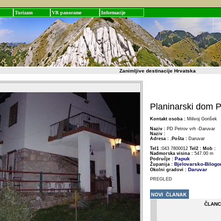
Turizam
VR panorame
Informacije
Zanimljive destinacije Hrvatska
Planinarski dom P
Kontakt osoba :
Milivoj Gorišek
Naziv :
PD Petrov vrh -Daruvar
Naziv :
Adresa :
,
Pošta :
Daruvar
Tel1 :
043 7800012
Tel2 :
Mob :
Nadmorska visina :
547.00 m
Papuk
Područje :
Bjelovarsko-Bilogo
Županija :
Daruvar
Okolni gradovi :
PREGLED
ČLANC