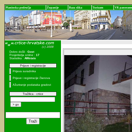
Planinska područja
Županije
Baza slika
Turizam
VR panoram
Dobro došli :
Gost
Posjetitelja online :
17
Statistika :
AWstats
Prijave i registracije
Prijava suradnika
Prijave i registracije članova
Ažuriranje podataka gradovi
Tražilica - crtice