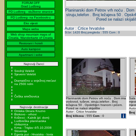
FORUM OFF
Grad Ludbreg
Planinarski dom Petrov vrh noću . Dom
PD Ludbreg - službene stranice
struju,telefon . Broj ležajeva 50 . Opsk
PD Ludbreg- na Facebook-u
Pored se nalazi skijališ
Eko vijesti
Autor : Crtice hrvatske
Mapa weba
Sl.br: 1420 Broj pregleda : 555 Com : 0
Web shop mountain maps of
Croatia, Wanderkarte of Croatia
Restorani i hoteli
Auto kampovi
Apartmani i sobe
Najnoviji članci
Srednji Velebit
Sjeverni Velebit
Dramatično u snježnoj mećavi
na 2500 ndm
Češka smrčkovica
Planinarski dom Petrov vrh noću . Dom ima
Sala
vodovod, tuševe, struju,telefon . Broj
mjest
ležajeva 50 . Opskrbljen hranom i pićem.
mjest
Najnovije destinacije
Pored se nalazi skijalište .
Autor
Omiska Dinara Kruzno
Autor : Crtice hrvatske
Broj 
Biokovo - vrhovi
Broj klikova :
555
Com :
0
Križevci - Kalnik (pl. dom)
Ludbreška planinarska
obilaznica
Krma - Triglav 4/5.10.2008
Slovenija
Egeria put - Hrvatska - Iovia