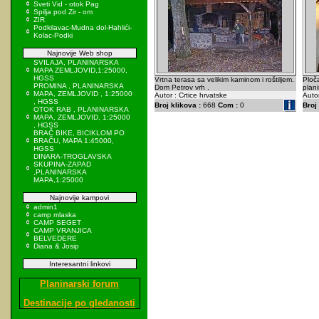
Sveti Vid - otok Pag
Spilja pod Zir - om
ZIR
Podkilavac-Mudna dol-Hahlići-
Kolac-Podki
Najnovije Web shop
SVILAJA, PLANINARSKA
MAPA ZEMLJOVID,1:25000,
HGSS
Vrtna terasa sa velikim kaminom i roštiljem.
Ploč
PROMINA , PLANINARSKA
Dom Petrov vrh .
plan
MAPA, ZEMLJOVID , 1:25000
Autor : Crtice hrvatske
Autor
, HGSS
Broj klikova :
668
Com :
0
Broj 
OTOK RAB , PLANINARSKA
MAPA, ZEMLJOVID, 1:25000
, HGSS
BRAČ BIKE, BICIKLOM PO
BRAČU, MAPA 1:45000,
HGSS
DINARA-TROGLAVSKA
SKUPINA-ZAPAD
,PLANINARSKA
MAPA,1:25000
Najnovije kampovi
admin1
camp mlaska
CAMP SEGET
CAMP VRANJICA
BELVEDERE
Diana & Josip
Interesantni linkovi
Planinarski forum
Destinacije po gledanosti