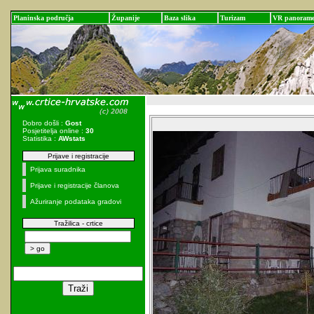
Planinska područja
Županije
Baza slika
Turizam
VR panoram
Dobro došli :
Gost
Posjetitelja online :
30
Statistika :
AWstats
Prijave i registracije
Prijava suradnika
Prijave i registracije članova
Ažuriranje podataka gradovi
Tražilica - crtice