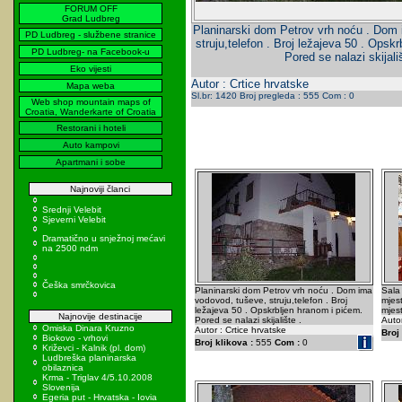
FORUM OFF
Grad Ludbreg
Planinarski dom Petrov vrh noću . Dom
PD Ludbreg - službene stranice
struju,telefon . Broj ležajeva 50 . Opsk
PD Ludbreg- na Facebook-u
Pored se nalazi skijališ
Eko vijesti
Autor : Crtice hrvatske
Mapa weba
Sl.br: 1420 Broj pregleda : 555 Com : 0
Web shop mountain maps of
Croatia, Wanderkarte of Croatia
Restorani i hoteli
Auto kampovi
Apartmani i sobe
Najnoviji članci
Srednji Velebit
Sjeverni Velebit
Dramatično u snježnoj mećavi
na 2500 ndm
Češka smrčkovica
Planinarski dom Petrov vrh noću . Dom ima
Sala
vodovod, tuševe, struju,telefon . Broj
mjest
ležajeva 50 . Opskrbljen hranom i pićem.
mjest
Najnovije destinacije
Pored se nalazi skijalište .
Autor
Omiska Dinara Kruzno
Autor : Crtice hrvatske
Broj 
Biokovo - vrhovi
Broj klikova :
555
Com :
0
Križevci - Kalnik (pl. dom)
Ludbreška planinarska
obilaznica
Krma - Triglav 4/5.10.2008
Slovenija
Egeria put - Hrvatska - Iovia