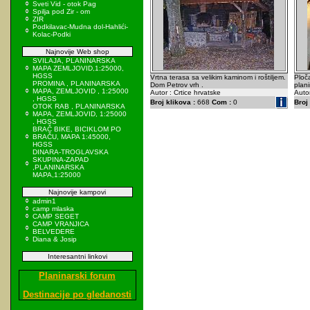
Sveti Vid - otok Pag
Spilja pod Zir - om
ZIR
Podkilavac-Mudna dol-Hahlići-
Kolac-Podki
Najnovije Web shop
SVILAJA, PLANINARSKA
MAPA ZEMLJOVID,1:25000,
HGSS
Vrtna terasa sa velikim kaminom i roštiljem.
Ploč
PROMINA , PLANINARSKA
Dom Petrov vrh .
plan
MAPA, ZEMLJOVID , 1:25000
Autor : Crtice hrvatske
Autor
, HGSS
Broj klikova :
668
Com :
0
Broj 
OTOK RAB , PLANINARSKA
MAPA, ZEMLJOVID, 1:25000
, HGSS
BRAČ BIKE, BICIKLOM PO
BRAČU, MAPA 1:45000,
HGSS
DINARA-TROGLAVSKA
SKUPINA-ZAPAD
,PLANINARSKA
MAPA,1:25000
Najnovije kampovi
admin1
camp mlaska
CAMP SEGET
CAMP VRANJICA
BELVEDERE
Diana & Josip
Interesantni linkovi
Planinarski forum
Destinacije po gledanosti