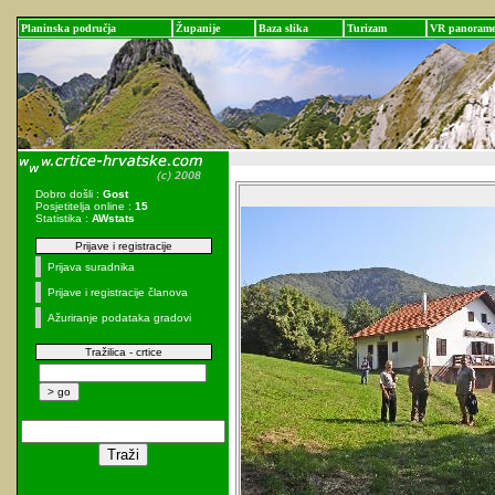
Planinska područja
Županije
Baza slika
Turizam
VR panoram
Dobro došli :
Gost
Posjetitelja online :
15
Statistika :
AWstats
Prijave i registracije
Prijava suradnika
Prijave i registracije članova
Ažuriranje podataka gradovi
Tražilica - crtice