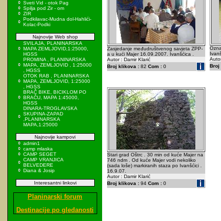
Sveti Vid - otok Pag
Spilja pod Zir - om
ZIR
Podkilavac-Mudna dol-Hahlići-
Kolac-Podki
Najnovije Web shop
SVILAJA, PLANINARSKA
Ozna
MAPA ZEMLJOVID,1:25000,
Zasjedanje međudruštvenog savjeta ZPP-
Ivanš
HGSS
a u kući Majer 16.09.2007. Ivanšćica .
Autor
PROMINA , PLANINARSKA
Autor : Damir Klarić
MAPA, ZEMLJOVID , 1:25000
Broj 
Broj klikova :
82
Com :
0
, HGSS
OTOK RAB , PLANINARSKA
MAPA, ZEMLJOVID, 1:25000
, HGSS
BRAČ BIKE, BICIKLOM PO
BRAČU, MAPA 1:45000,
HGSS
DINARA-TROGLAVSKA
SKUPINA-ZAPAD
,PLANINARSKA
MAPA,1:25000
Najnovije kampovi
admin1
camp mlaska
CAMP SEGET
Stari grad Oštrc . 30 min od kuće Majer na
CAMP VRANJICA
746 ndm . Od kuće Majer vodi nekoliko
BELVEDERE
(sada loše) markiranih staza po Ivanšćici .
Diana & Josip
16.9.07.
Autor : Damir Klarić
Interesantni linkovi
Broj klikova :
94
Com :
0
Planinarski forum
Destinacije po gledanosti