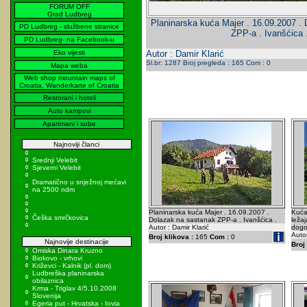
FORUM OFF
Grad Ludbreg
Planinarska kuća Majer . 16.09.2007 .
PD Ludbreg - službene stranice
ZPP-a . Ivanšćica 
PD Ludbreg- na Facebook-u
Eko vijesti
Autor : Damir Klarić
Sl.br: 1287 Broj pregleda : 165 Com : 0
Mapa weba
Web shop mountain maps of
Croatia, Wanderkarte of Croatia
Restorani i hoteli
Auto kampovi
Apartmani i sobe
Najnoviji članci
Srednji Velebit
Sjeverni Velebit
Dramatično u snježnoj mećavi
na 2500 ndm
Planinarska kuća Majer . 16.09.2007 .
Kuća
Češka smrčkovica
Dolazak na sastanak ZPP-a . Ivanšćica .
ležaj
Autor : Damir Klarić
dogo
Autor
Broj klikova :
165
Com :
0
Najnovije destinacije
Broj 
Omiska Dinara Kruzno
Biokovo - vrhovi
Križevci - Kalnik (pl. dom)
Ludbreška planinarska
obilaznica
Krma - Triglav 4/5.10.2008
Slovenija
Egeria put - Hrvatska - Iovia