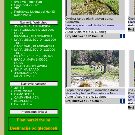
Sveti Vid - otok Pag
Spilja pod Zir - om
ZIR
Podkilavac-Mudna dol-Hahlići-
Kolac-Podki
Okolina ispred planinarskog doma
Okol
Girometta.
Envi
Najnovije Web shop
Landscape around climber's house
Auto
SVILAJA, PLANINARSKA
Girometta.
Broj 
MAPA ZEMLJOVID,1:25000,
Autor : Astrum d.o.o.-Ludbreg
HGSS
Broj klikova :
112
Com :
0
PROMINA , PLANINARSKA
MAPA, ZEMLJOVID , 1:25000
, HGSS
OTOK RAB , PLANINARSKA
MAPA, ZEMLJOVID, 1:25000
, HGSS
BRAČ BIKE, BICIKLOM PO
BRAČU, MAPA 1:45000,
HGSS
DINARA-TROGLAVSKA
SKUPINA-ZAPAD
,PLANINARSKA
MAPA,1:25000
Najnovije kampovi
admin1
Lijepa dolina ispred Giromettina doma.
Jos 
camp mlaska
Nice valley before Girometta on Mosor.
Giro
CAMP SEGET
Autor : Astrum d.o.o.-Ludbreg
One's
CAMP VRANJICA
arou
BELVEDERE
Broj klikova :
127
Com :
0
Auto
Diana & Josip
Broj 
Interesantni linkovi
Planinarski forum
Destinacije po gledanosti