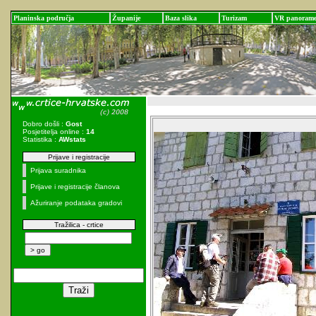
Planinska područja
Županije
Baza slika
Turizam
VR panoram
Dobro došli :
Gost
Posjetitelja online :
14
Statistika :
AWstats
Prijave i registracije
Prijava suradnika
Prijave i registracije članova
Ažuriranje podataka gradovi
Tražilica - crtice