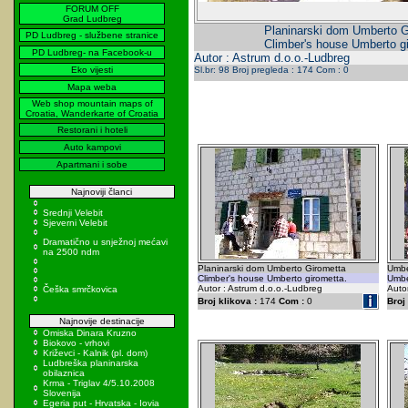
FORUM OFF
Grad Ludbreg
Planinarski dom Umberto G
PD Ludbreg - službene stranice
Climber's house Umberto gi
PD Ludbreg- na Facebook-u
Autor : Astrum d.o.o.-Ludbreg
Eko vijesti
Sl.br: 98 Broj pregleda : 174 Com : 0
Mapa weba
Web shop mountain maps of
Croatia, Wanderkarte of Croatia
Restorani i hoteli
Auto kampovi
Apartmani i sobe
Najnoviji članci
Srednji Velebit
Sjeverni Velebit
Dramatično u snježnoj mećavi
na 2500 ndm
Planinarski dom Umberto Girometta
Umbe
Climber's house Umberto girometta.
Umbe
Autor : Astrum d.o.o.-Ludbreg
Auto
Češka smrčkovica
Broj klikova :
174
Com :
0
Broj 
Najnovije destinacije
Omiska Dinara Kruzno
Biokovo - vrhovi
Križevci - Kalnik (pl. dom)
Ludbreška planinarska
obilaznica
Krma - Triglav 4/5.10.2008
Slovenija
Egeria put - Hrvatska - Iovia