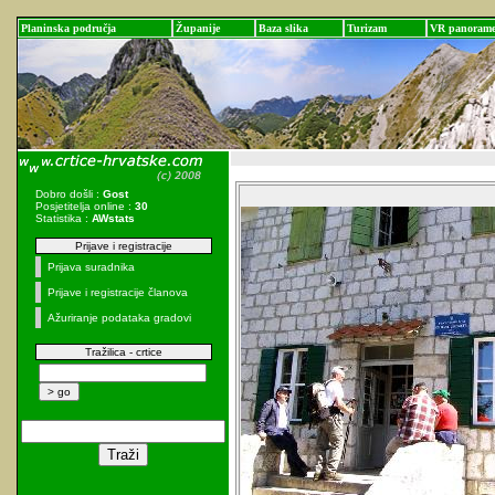
Planinska područja
Županije
Baza slika
Turizam
VR panoram
Dobro došli :
Gost
Posjetitelja online :
30
Statistika :
AWstats
Prijave i registracije
Prijava suradnika
Prijave i registracije članova
Ažuriranje podataka gradovi
Tražilica - crtice