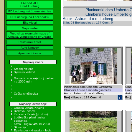
FORUM OFF
Grad Ludbreg
Planinarski dom Umberto G
PD Ludbreg - službene stranice
Climber's house Umberto gi
PD Ludbreg- na Facebook-u
Autor : Astrum d.o.o.-Ludbreg
Eko vijesti
Sl.br: 98 Broj pregleda : 174 Com : 0
Mapa weba
Web shop mountain maps of
Croatia, Wanderkarte of Croatia
Restorani i hoteli
Auto kampovi
Apartmani i sobe
Najnoviji članci
Srednji Velebit
Sjeverni Velebit
Dramatično u snježnoj mećavi
na 2500 ndm
Planinarski dom Umberto Girometta
Umbe
Climber's house Umberto girometta.
Umbe
Autor : Astrum d.o.o.-Ludbreg
Auto
Češka smrčkovica
Broj klikova :
174
Com :
0
Broj 
Najnovije destinacije
Omiska Dinara Kruzno
Biokovo - vrhovi
Križevci - Kalnik (pl. dom)
Ludbreška planinarska
obilaznica
Krma - Triglav 4/5.10.2008
Slovenija
Egeria put - Hrvatska - Iovia