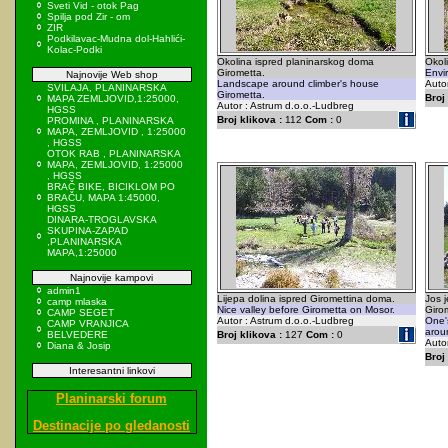
Sveti Vid - otok Pag
Spilja pod Zir - om
ZIR
Podkilavac-Mudna dol-Hahlići-
Kolac-Podki
Okolina ispred planinarskog doma
Okol
Girometta.
Envi
Najnovije Web shop
Landscape around climber's house
Auto
SVILAJA, PLANINARSKA
Girometta.
Broj 
MAPA ZEMLJOVID,1:25000,
Autor : Astrum d.o.o.-Ludbreg
HGSS
Broj klikova :
112
Com :
0
PROMINA , PLANINARSKA
MAPA, ZEMLJOVID , 1:25000
, HGSS
OTOK RAB , PLANINARSKA
MAPA, ZEMLJOVID, 1:25000
, HGSS
BRAČ BIKE, BICIKLOM PO
BRAČU, MAPA 1:45000,
HGSS
DINARA-TROGLAVSKA
SKUPINA-ZAPAD
,PLANINARSKA
MAPA,1:25000
Najnovije kampovi
admin1
Lijepa dolina ispred Giromettina doma.
Jos 
camp mlaska
Nice valley before Girometta on Mosor.
Giro
CAMP SEGET
Autor : Astrum d.o.o.-Ludbreg
One's
CAMP VRANJICA
arou
BELVEDERE
Broj klikova :
127
Com :
0
Auto
Diana & Josip
Broj 
Interesantni linkovi
Planinarski forum
Destinacije po gledanosti