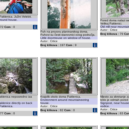
aklenica. Južni Velebit.
round house.
Pored doma nalazi se 
Velikoj Paklenici.
Old mill near mountai
72
Com :
0
Autor : Crtice
Puh na prozoru planinarskog doma.
Broj klikova :
79
Com
Puhovi su česti stanovnici ovog područja.
Little doormouse on window of house.
Autor : Crtice
Broj klikova :
197
Com :
9
aklenica neposredno iza
Krajolik okolo doma Paklenica.
Mjesto za skretanje z
Environment around mountaineering
brdo je odmah pored 
aklenice directly on back
house.
Signpost, near house 
Paklenica.
Autor : Crtice
vodice.
Autor : Crtice
Broj klikova :
82
Com :
0
77
Com :
0
Broj klikova :
83
Com