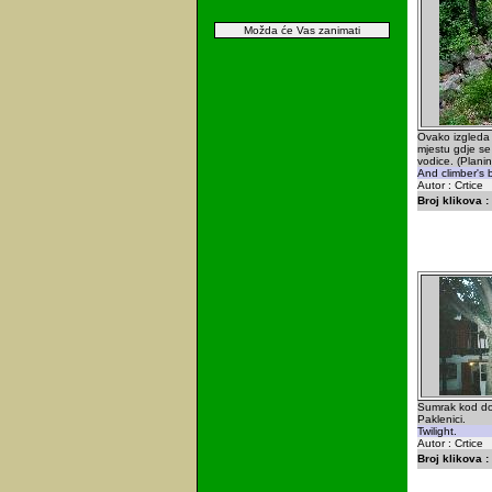
Možda će Vas zanimati
Ovako izgleda 
mjestu gdje se
vodice. (Plani
And climber's b
Autor : Crtice
Broj klikova :
Sumrak kod do
Paklenici.
Twilight.
Autor : Crtice
Broj klikova :