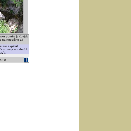
nske potoke je čovjek
ao na neobične ali
le are explout
's on very wonderful
ay's.
 :
0