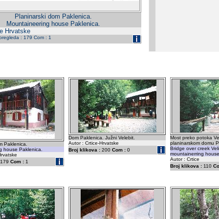
Planinarski dom Paklenica.
Mountaineering house Paklenica.
ce Hrvatske
 pregleda : 179 Com : 1
Dom Paklenica. Južni Velebit.
Most preko potoka Ve
Autor : Crtice-Hrvatske
planinarskom domu P
m Paklenica.
Bridge over creek Vel
g house Paklenica.
Broj klikova :
200
Com :
0
mountainerring house
Hrvatske
Autor : Crtice
179
Com :
1
Broj klikova :
110
Co