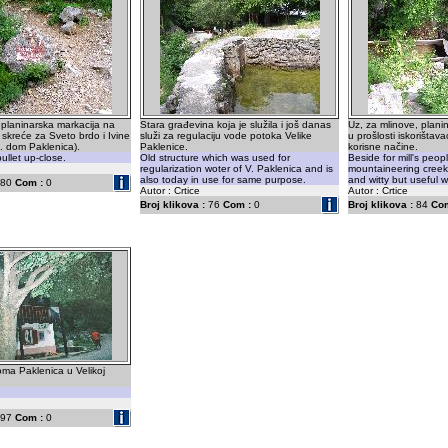
planinarska markacija na
Stara građevina koja je služila i još danas
Uz, za mlinove, plani
 skreće za Sveto brdo i Ivine
služi za regulaciju vode potoka Velike
u prošlosti iskorištav
n. dom Paklenica).
Paklenice.
korisne načine.
ullet up-close.
Old structure which was used for
Beside for mill's peop
regularization woter of V. Paklenica and is
mountaineering creek
also today in use for same purpose.
and witty but useful w
80
Com :
0
Autor : Crtice
Autor : Crtice
Broj klikova :
76
Com :
0
Broj klikova :
84
Com
ma Paklenica u Velikoj
97
Com :
0