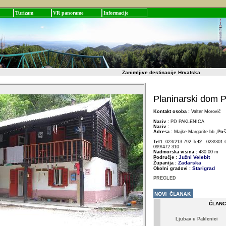
Turizam
VR panorame
Informacije
Zanimljive destinacije Hrvatska
Planinarski dom P
Kontakt osoba :
Valter Morović
Naziv :
PD PAKLENICA
Naziv :
Adresa :
Majke Margarite bb ,
Poš
Tel1 :
023/213 792
Tel2 :
023/301-
099/472 310
Nadmorska visina :
480.00 m
Južni Velebit
Područje :
Zadarska
Županija :
Starigrad
Okolni gradovi :
PREGLED
ČLANC
Ljubav u Paklenici