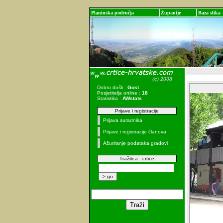
Planinska područja
Županije
Baza slika
Dobro došli :
Gost
Posjetitelja online :
18
Statistika :
AWstats
Prijave i registracije
Prijava suradnika
Prijave i registracije članova
Ažuriranje podataka gradovi
Tražilica - crtice