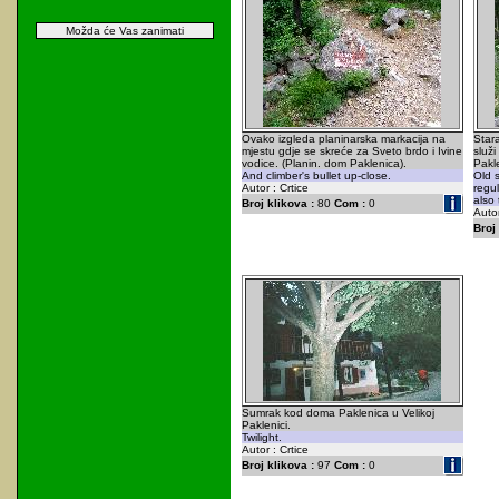
Možda će Vas zanimati
Ovako izgleda planinarska markacija na
Stara
mjestu gdje se skreće za Sveto brdo i Ivine
služi
vodice. (Planin. dom Paklenica).
Pakl
And climber's bullet up-close.
Old s
Autor : Crtice
regul
also
Broj klikova :
80
Com :
0
Autor
Broj 
Sumrak kod doma Paklenica u Velikoj
Paklenici.
Twilight.
Autor : Crtice
Broj klikova :
97
Com :
0