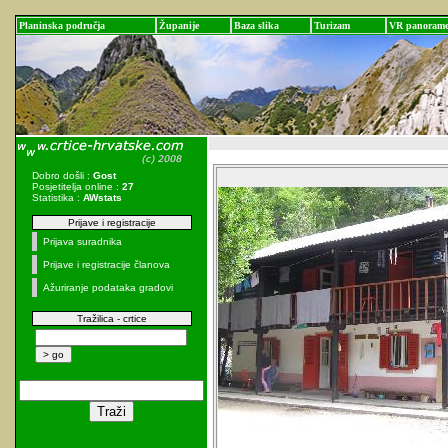
Planinska područja
Županije
Baza slika
Turizam
VR panoram
Dobro došli :
Gost
Posjetitelja online :
27
Statistika :
AWstats
Prijave i registracije
Prijava suradnika
Prijave i registracije članova
Ažuriranje podataka gradovi
Tražilica - crtice