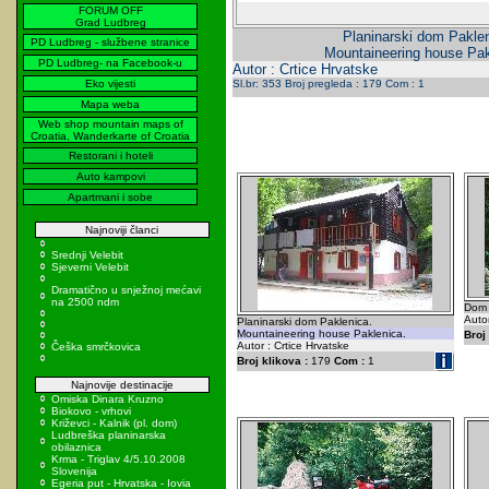
FORUM OFF
Grad Ludbreg
Planinarski dom Paklen
PD Ludbreg - službene stranice
Mountaineering house Pak
PD Ludbreg- na Facebook-u
Autor : Crtice Hrvatske
Eko vijesti
Sl.br: 353 Broj pregleda : 179 Com : 1
Mapa weba
Web shop mountain maps of
Croatia, Wanderkarte of Croatia
Restorani i hoteli
Auto kampovi
Apartmani i sobe
Najnoviji članci
Srednji Velebit
Sjeverni Velebit
Dramatično u snježnoj mećavi
na 2500 ndm
Dom P
Autor
Planinarski dom Paklenica.
Mountaineering house Paklenica.
Broj 
Autor : Crtice Hrvatske
Češka smrčkovica
Broj klikova :
179
Com :
1
Najnovije destinacije
Omiska Dinara Kruzno
Biokovo - vrhovi
Križevci - Kalnik (pl. dom)
Ludbreška planinarska
obilaznica
Krma - Triglav 4/5.10.2008
Slovenija
Egeria put - Hrvatska - Iovia