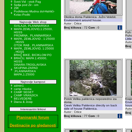
Sveti Vid - otok Pag
Spilja pod Zir - om
ZIR
Podkilavac-Mudna dol-Hahlići-
Kolac-Podki
Okolica doma Paklenica. Južni Velebit.
Environment around house.
Najnovije Web shop
Autor : Crtice
SVILAJA, PLANINARSKA
Broj klikova :
72
Com :
0
MAPA ZEMLJOVID,1:25000,
HGSS
Puh 
PROMINA , PLANINARSKA
Puhov
MAPA, ZEMLJOVID , 1:25000
Litt
, HGSS
Autor
OTOK RAB , PLANINARSKA
Broj 
MAPA, ZEMLJOVID, 1:25000
, HGSS
BRAČ BIKE, BICIKLOM PO
BRAČU, MAPA 1:45000,
HGSS
DINARA-TROGLAVSKA
SKUPINA-ZAPAD
,PLANINARSKA
MAPA,1:25000
Najnovije kampovi
admin1
camp mlaska
CAMP SEGET
CAMP VRANJICA
BELVEDERE
Potok Velika paklenica neposredno iza
Krajo
Diana & Josip
doma.
Envi
Creek Velika Paklenice directly on back
hous
side of house Paklenica.
Autor
Interesantni linkovi
Autor : Crtice
Broj 
Broj klikova :
77
Com :
0
Planinarski forum
Destinacije po gledanosti