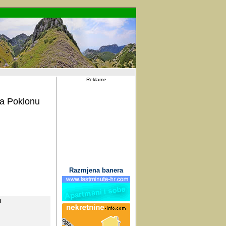
Reklame
na Poklonu
Razmjena banera
I