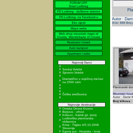
FORUM OFF
Grad Ludbreg
Pla
PD Ludbreg - službene stranice
PD Ludbreg- na Facebook-u
Autor : Dami
Eko vijesti
Sl.br: 888 Broj
Mapa weba
Web shop mountain maps of
Croatia, Wanderkarte of Croatia
Restorani i hoteli
Auto kampovi
Apartmani i sobe
Najnoviji članci
Srednji Velebit
Sjeverni Velebit
Dramatično u snježnoj mećavi
na 2500 ndm
Planinarski d
.
Mountain hous
Češka smrčkovica
Autor : Damir K
Broj klikova :
Najnovije destinacije
Omiska Dinara Kruzno
Biokovo - vrhovi
Križevci - Kalnik (pl. dom)
Ludbreška planinarska
obilaznica
Krma - Triglav 4/5.10.2008
Slovenija
Egeria put - Hrvatska - Iovia