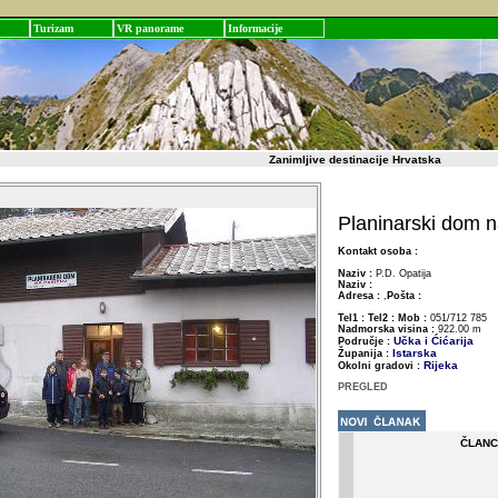
Turizam
VR panorame
Informacije
Zanimljive destinacije Hrvatska
Planinarski dom 
Kontakt osoba :
Naziv :
P.D. Opatija
Naziv :
Adresa :
,
Pošta :
Tel1 :
Tel2 :
Mob :
051/712 785
Nadmorska visina :
922.00 m
Učka i Ćićarija
Područje :
Istarska
Županija :
Rijeka
Okolni gradovi :
PREGLED
ČLANC