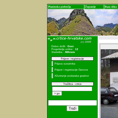
Planinska područja
Županije
Baza slika
Dobro došli :
Gost
Posjetitelja online :
12
Statistika :
AWstats
Prijave i registracije
Prijava suradnika
Prijave i registracije članova
Ažuriranje podataka gradovi
Tražilica - crtice