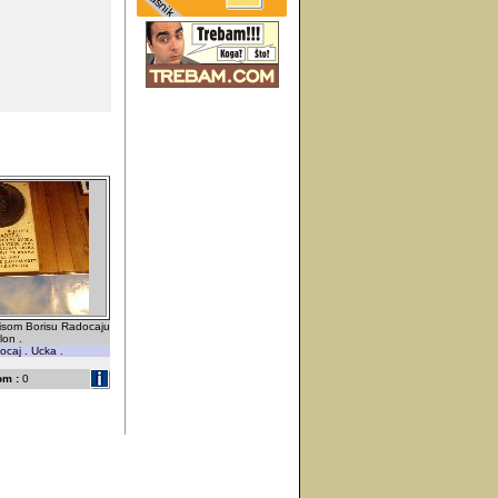
isom Borisu Radocaju
lon .
caj . Ucka .
om :
0