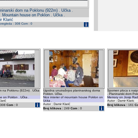
ninarski dom na Poklonu (922m) . Učka .
Mountain house on Poklon . Učka .
r Klarić
 pregleda : 308 Com : 0
om na Poklonu (922m) . Učka
Ugodna unutrašnjos planinarskog doma
Spomen ploca s natp
Poklon. Učka.
. Planinarski dom Pok
e on Poklon . Učka .
Nice interier of mountain house Poklon on
Memory on Josip Rado
larić
Ucka .
Autor : Damir Klaric
Autor : Damir Klarić
308
Com :
0
Broj klikova :
161
C
Broj klikova :
249
Com :
0