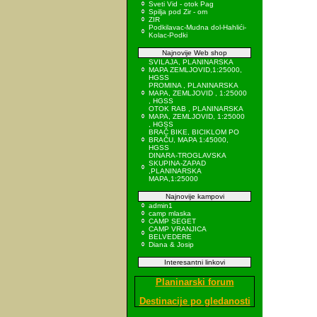
Sveti Vid - otok Pag
Spilja pod Zir - om
ZIR
Podkilavac-Mudna dol-Hahlići-
Kolac-Podki
Najnovije Web shop
SVILAJA, PLANINARSKA
MAPA ZEMLJOVID,1:25000,
HGSS
PROMINA , PLANINARSKA
MAPA, ZEMLJOVID , 1:25000
, HGSS
OTOK RAB , PLANINARSKA
MAPA, ZEMLJOVID, 1:25000
, HGSS
BRAČ BIKE, BICIKLOM PO
BRAČU, MAPA 1:45000,
HGSS
DINARA-TROGLAVSKA
SKUPINA-ZAPAD
,PLANINARSKA
MAPA,1:25000
Najnovije kampovi
admin1
camp mlaska
CAMP SEGET
CAMP VRANJICA
BELVEDERE
Diana & Josip
Interesantni linkovi
Planinarski forum
Destinacije po gledanosti