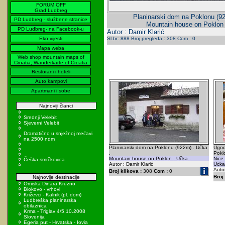
FORUM OFF
Grad Ludbreg
Planinarski dom na Poklonu (92
PD Ludbreg - službene stranice
Mountain house on Poklon 
PD Ludbreg- na Facebook-u
Autor : Damir Klarić
Eko vijesti
Sl.br: 888 Broj pregleda : 308 Com : 0
Mapa weba
Web shop mountain maps of
Croatia, Wanderkarte of Croatia
Restorani i hoteli
Auto kampovi
Apartmani i sobe
Najnoviji članci
Srednji Velebit
Sjeverni Velebit
Dramatično u snježnoj mećavi
na 2500 ndm
Planinarski dom na Poklonu (922m) . Učka
Ugod
.
Pokl
Mountain house on Poklon . Učka .
Nice
Češka smrčkovica
Autor : Damir Klarić
Ucka
Autor
Broj klikova :
308
Com :
0
Broj 
Najnovije destinacije
Omiska Dinara Kruzno
Biokovo - vrhovi
Križevci - Kalnik (pl. dom)
Ludbreška planinarska
obilaznica
Krma - Triglav 4/5.10.2008
Slovenija
Egeria put - Hrvatska - Iovia