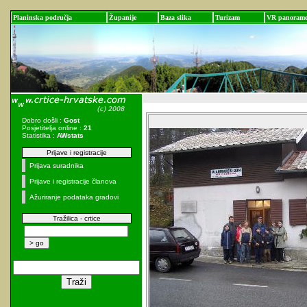
Planinska područja
Županije
Baza slika
Turizam
VR panoram
Dobro došli :
Gost
Posjetitelja online :
21
Statistika :
AWstats
Prijave i registracije
Prijava suradnika
Prijave i registracije članova
Ažuriranje podataka gradovi
Tražilica - crtice