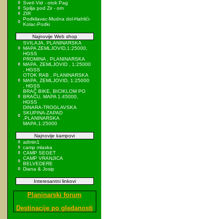
Sveti Vid - otok Pag
Spilja pod Zir - om
ZIR
Podkilavac-Mudna dol-Hahlići-
Kolac-Podki
Najnovije Web shop
SVILAJA, PLANINARSKA
MAPA ZEMLJOVID,1:25000,
HGSS
PROMINA , PLANINARSKA
MAPA, ZEMLJOVID , 1:25000
, HGSS
OTOK RAB , PLANINARSKA
MAPA, ZEMLJOVID, 1:25000
, HGSS
BRAČ BIKE, BICIKLOM PO
BRAČU, MAPA 1:45000,
HGSS
DINARA-TROGLAVSKA
SKUPINA-ZAPAD
,PLANINARSKA
MAPA,1:25000
Najnovije kampovi
admin1
camp mlaska
CAMP SEGET
CAMP VRANJICA
BELVEDERE
Diana & Josip
Interesantni linkovi
Planinarski forum
Destinacije po gledanosti