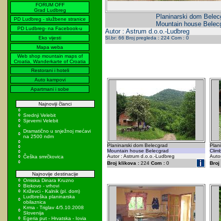
FORUM OFF
Grad Ludbreg
Planinarski dom Belec
PD Ludbreg - službene stranice
Mountain house Belec
PD Ludbreg- na Facebook-u
Autor : Astrum d.o.o.-Ludbreg
Eko vijesti
Sl.br: 66 Broj pregleda : 224 Com : 0
Mapa weba
Web shop mountain maps of
Croatia, Wanderkarte of Croatia
Restorani i hoteli
Auto kampovi
Apartmani i sobe
Najnoviji članci
Srednji Velebit
Sjeverni Velebit
Dramatično u snježnoj mećavi
na 2500 ndm
Planinarski dom Belecgrad
Plan
Mountain house Belecgrad
Clim
Autor : Astrum d.o.o.-Ludbreg
Auto
Češka smrčkovica
Broj klikova :
224
Com :
0
Broj 
Najnovije destinacije
Omiska Dinara Kruzno
Biokovo - vrhovi
Križevci - Kalnik (pl. dom)
Ludbreška planinarska
obilaznica
Krma - Triglav 4/5.10.2008
Slovenija
Egeria put - Hrvatska - Iovia