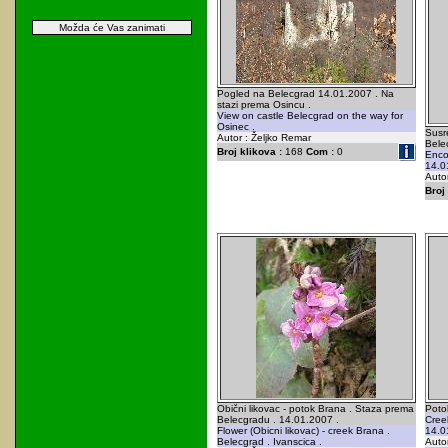
Možda će Vas zanimati
Pogled na Belecgrad 14.01.2007 . Na
stazi prema Osincu .
View on castle Belecgrad on the way for
Osinec .
Susre
Autor : Željko Remar
Bele
Broj klikova :
168
Com :
0
Encou
14.01
Autor
Broj 
Obični likovac - potok Brana . Staza prema
Poto
Belecgradu . 14.01.2007 .
Creek
Flower (Obicni likovac) - creek Brana .
14.0
Belecgrad . Ivanscica .
Autor