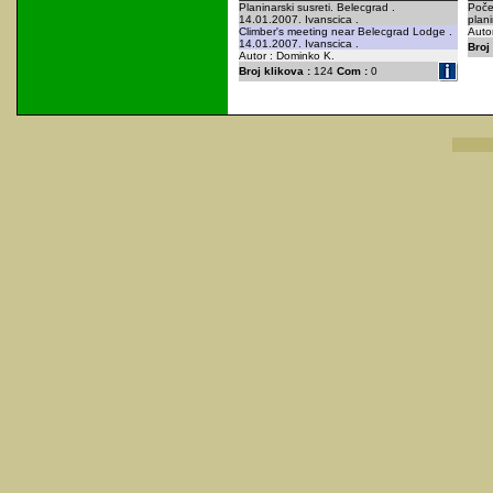
Planinarski susreti. Belecgrad .
Poče
14.01.2007. Ivanscica .
plan
Climber's meeting near Belecgrad Lodge .
Autor
14.01.2007. Ivanscica .
Broj 
Autor : Dominko K.
Broj klikova :
124
Com :
0