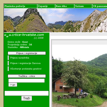
Planinska područja
Županije
Baza slika
Turizam
VR panoram
Dobro došli :
Gost
Posjetitelja online :
34
Statistika :
AWstats
Prijave i registracije
Prijava suradnika
Prijave i registracije članova
Ažuriranje podataka gradovi
Tražilica - crtice