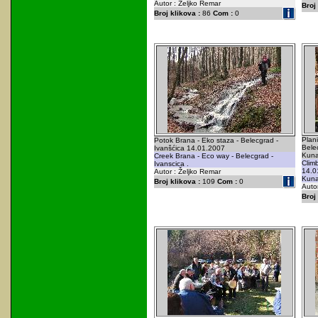
Autor : Željko Remar
Broj 
Broj klikova :
86
Com :
0
Plani
Potok Brana - Eko staza - Belecgrad -
Belec
Ivanšćica 14.01.2007
Kuna
Creek Brana - Eco way - Belecgrad -
Clim
Ivanscica .
14.0
Autor : Željko Remar
Kuna
Broj klikova :
109
Com :
0
Auto
Broj 