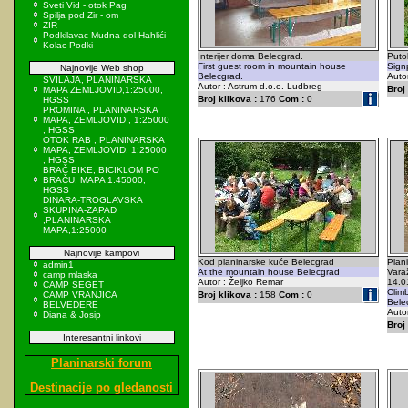
Sveti Vid - otok Pag
Spilja pod Zir - om
ZIR
Podkilavac-Mudna dol-Hahlići-
Kolac-Podki
Interijer doma Belecgrad.
Puto
First guest room in mountain house
Sign
Najnovije Web shop
Belecgrad.
Auto
SVILAJA, PLANINARSKA
Autor : Astrum d.o.o.-Ludbreg
Broj 
MAPA ZEMLJOVID,1:25000,
Broj klikova :
176
Com :
0
HGSS
PROMINA , PLANINARSKA
MAPA, ZEMLJOVID , 1:25000
, HGSS
OTOK RAB , PLANINARSKA
MAPA, ZEMLJOVID, 1:25000
, HGSS
BRAČ BIKE, BICIKLOM PO
BRAČU, MAPA 1:45000,
HGSS
DINARA-TROGLAVSKA
SKUPINA-ZAPAD
,PLANINARSKA
MAPA,1:25000
Najnovije kampovi
Kod planinarske kuće Belecgrad
Plani
admin1
At the mountain house Belecgrad
Vara
camp mlaska
Autor : Željko Remar
14.0
CAMP SEGET
Clim
CAMP VRANJICA
Broj klikova :
158
Com :
0
Bele
BELVEDERE
Autor
Diana & Josip
Broj 
Interesantni linkovi
Planinarski forum
Destinacije po gledanosti