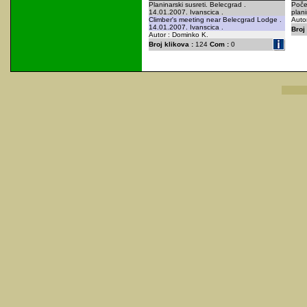
Planinarski susreti. Belecgrad .
Poče
14.01.2007. Ivanscica .
plan
Climber's meeting near Belecgrad Lodge .
Autor
14.01.2007. Ivanscica .
Broj 
Autor : Dominko K.
Broj klikova :
124
Com :
0