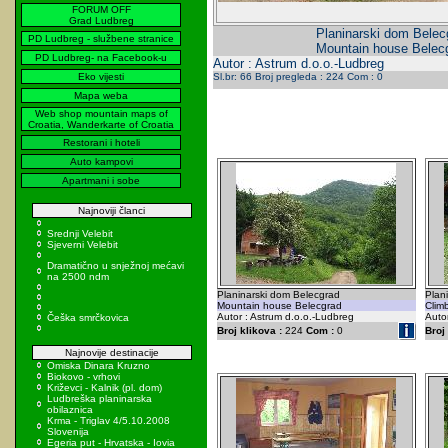
FORUM OFF
Grad Ludbreg
Planinarski dom Belec
PD Ludbreg - službene stranice
Mountain house Belec
PD Ludbreg- na Facebook-u
Autor : Astrum d.o.o.-Ludbreg
Eko vijesti
Sl.br: 66 Broj pregleda : 224 Com : 0
Mapa weba
Web shop mountain maps of
Croatia, Wanderkarte of Croatia
Restorani i hoteli
Auto kampovi
Apartmani i sobe
Najnoviji članci
Srednji Velebit
Sjeverni Velebit
Dramatično u snježnoj mećavi
na 2500 ndm
Planinarski dom Belecgrad
Plan
Mountain house Belecgrad
Clim
Autor : Astrum d.o.o.-Ludbreg
Auto
Češka smrčkovica
Broj klikova :
224
Com :
0
Broj 
Najnovije destinacije
Omiska Dinara Kruzno
Biokovo - vrhovi
Križevci - Kalnik (pl. dom)
Ludbreška planinarska
obilaznica
Krma - Triglav 4/5.10.2008
Slovenija
Egeria put - Hrvatska - Iovia