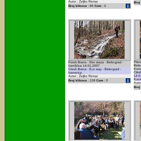
Autor : Željko Remar
Broj 
Broj klikova :
86
Com :
0
Plani
Potok Brana - Eko staza - Belecgrad -
Belec
Ivanšćica 14.01.2007
Kuna
Creek Brana - Eco way - Belecgrad -
Clim
Ivanscica .
14.0
Autor : Željko Remar
Kuna
Broj klikova :
109
Com :
0
Auto
Broj 