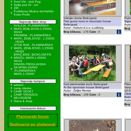
Sveti Vid - otok Pag
Spilja pod Zir - om
ZIR
Podkilavac-Mudna dol-Hahlići-
Kolac-Podki
Interijer doma Belecgrad.
Puto
First guest room in mountain house
Sign
Najnovije Web shop
Belecgrad.
Auto
SVILAJA, PLANINARSKA
Autor : Astrum d.o.o.-Ludbreg
Broj 
MAPA ZEMLJOVID,1:25000,
Broj klikova :
176
Com :
0
HGSS
PROMINA , PLANINARSKA
MAPA, ZEMLJOVID , 1:25000
, HGSS
OTOK RAB , PLANINARSKA
MAPA, ZEMLJOVID, 1:25000
, HGSS
BRAČ BIKE, BICIKLOM PO
BRAČU, MAPA 1:45000,
HGSS
DINARA-TROGLAVSKA
SKUPINA-ZAPAD
,PLANINARSKA
MAPA,1:25000
Najnovije kampovi
Kod planinarske kuće Belecgrad
Plani
admin1
At the mountain house Belecgrad
Vara
camp mlaska
Autor : Željko Remar
14.0
CAMP SEGET
Clim
CAMP VRANJICA
Broj klikova :
158
Com :
0
Bele
BELVEDERE
Autor
Diana & Josip
Broj 
Interesantni linkovi
Planinarski forum
Destinacije po gledanosti