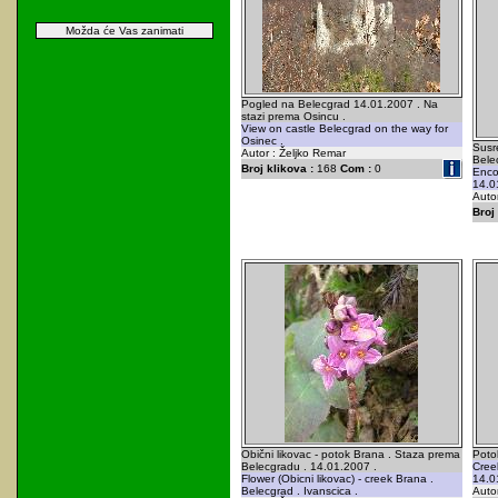
Možda će Vas zanimati
Pogled na Belecgrad 14.01.2007 . Na
stazi prema Osincu .
View on castle Belecgrad on the way for
Osinec .
Susre
Autor : Željko Remar
Bele
Broj klikova :
168
Com :
0
Encou
14.01
Autor
Broj 
Obični likovac - potok Brana . Staza prema
Poto
Belecgradu . 14.01.2007 .
Creek
Flower (Obicni likovac) - creek Brana .
14.0
Belecgrad . Ivanscica .
Autor