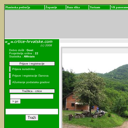
Planinska područja
Županije
Baza slika
Turizam
VR panoram
Dobro došli :
Gost
Posjetitelja online :
22
Statistika :
AWstats
Prijave i registracije
Prijava suradnika
Prijave i registracije članova
Ažuriranje podataka gradovi
Tražilica - crtice