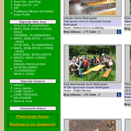
Sveti Vid - otok Pag
Spilja pod Zir - om
ZIR
Podkilavac-Mudna dol-Hahlići-
Kolac-Podki
Interijer doma Belecgrad.
Puto
First guest room in mountain house
Sign
Najnovije Web shop
Belecgrad.
Auto
SVILAJA, PLANINARSKA
Autor : Astrum d.o.o.-Ludbreg
Broj 
MAPA ZEMLJOVID,1:25000,
Broj klikova :
176
Com :
0
HGSS
PROMINA , PLANINARSKA
MAPA, ZEMLJOVID , 1:25000
, HGSS
OTOK RAB , PLANINARSKA
MAPA, ZEMLJOVID, 1:25000
, HGSS
BRAČ BIKE, BICIKLOM PO
BRAČU, MAPA 1:45000,
HGSS
DINARA-TROGLAVSKA
SKUPINA-ZAPAD
,PLANINARSKA
MAPA,1:25000
Najnovije kampovi
Kod planinarske kuće Belecgrad
Plani
admin1
At the mountain house Belecgrad
Vara
camp mlaska
Autor : Željko Remar
14.0
CAMP SEGET
Clim
CAMP VRANJICA
Broj klikova :
158
Com :
0
Bele
BELVEDERE
Autor
Diana & Josip
Broj 
Interesantni linkovi
Planinarski forum
Destinacije po gledanosti