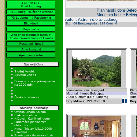
FORUM OFF
Grad Ludbreg
Planinarski dom Belec
PD Ludbreg - službene stranice
Mountain house Belec
PD Ludbreg- na Facebook-u
Autor : Astrum d.o.o.-Ludbreg
Eko vijesti
Sl.br: 66 Broj pregleda : 224 Com : 0
Mapa weba
Web shop mountain maps of
Croatia, Wanderkarte of Croatia
Restorani i hoteli
Auto kampovi
Apartmani i sobe
Najnoviji članci
Srednji Velebit
Sjeverni Velebit
Dramatično u snježnoj mećavi
na 2500 ndm
Planinarski dom Belecgrad
Plan
Mountain house Belecgrad
Clim
Autor : Astrum d.o.o.-Ludbreg
Auto
Češka smrčkovica
Broj klikova :
224
Com :
0
Broj 
Najnovije destinacije
Omiska Dinara Kruzno
Biokovo - vrhovi
Križevci - Kalnik (pl. dom)
Ludbreška planinarska
obilaznica
Krma - Triglav 4/5.10.2008
Slovenija
Egeria put - Hrvatska - Iovia