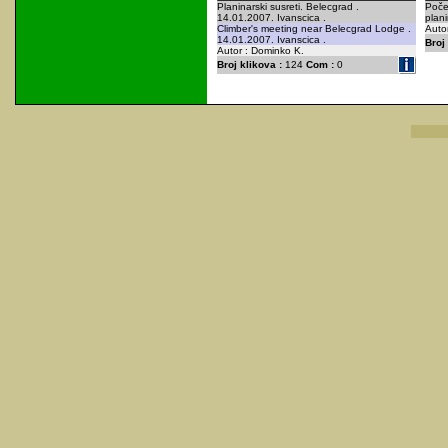
Planinarski susreti. Belecgrad .
Poče
14.01.2007. Ivanscica .
plan
Climber's meeting near Belecgrad Lodge .
Autor
14.01.2007. Ivanscica .
Broj 
Autor : Dominko K.
Broj klikova :
124
Com :
0