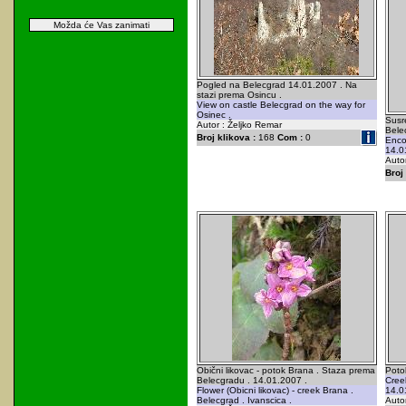
Možda će Vas zanimati
Pogled na Belecgrad 14.01.2007 . Na
stazi prema Osincu .
View on castle Belecgrad on the way for
Osinec .
Susre
Autor : Željko Remar
Bele
Broj klikova :
168
Com :
0
Encou
14.01
Autor
Broj 
Obični likovac - potok Brana . Staza prema
Poto
Belecgradu . 14.01.2007 .
Creek
Flower (Obicni likovac) - creek Brana .
14.0
Belecgrad . Ivanscica .
Autor