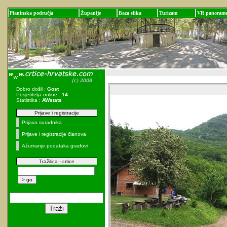
Planinska područja
Županije
Baza slika
Turizam
VR panoram
Dobro došli :
Gost
Posjetitelja online :
14
Statistika :
AWstats
Prijave i registracije
Prijava suradnika
Prijave i registracije članova
Ažuriranje podataka gradovi
Tražilica - crtice