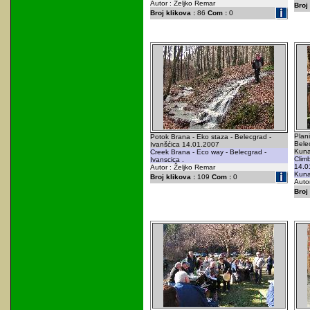
Autor : Željko Remar
Broj 
Broj klikova :
86
Com :
0
Plani
Potok Brana - Eko staza - Belecgrad -
Belec
Ivanšćica 14.01.2007
Kuna
Creek Brana - Eco way - Belecgrad -
Clim
Ivanscica .
14.0
Autor : Željko Remar
Kuna
Broj klikova :
109
Com :
0
Auto
Broj 