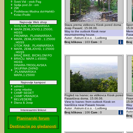
Sveti Vid - otok Pag
Spilja pod Zir - om
ZIR
Podkilavac-Mudna dol-Hahlići-
Kolac-Podki
Najnovije Web shop
Staza prema vidikovcu Kiosk pored doma
Spom
SVILAJA, PLANINARSKA
Josip Pasarić. 15.06.06.
15.0
MAPA ZEMLJOVID,1:25000,
Way to the outlook Kiosk near
Memo
HGSS
mountainerring house.
Pasa
PROMINA , PLANINARSKA
Autor : Astrum d.o.o. - Ludbreg
Autor
MAPA, ZEMLJOVID , 1:25000
Broj klikova :
103
Com :
0
Broj 
, HGSS
OTOK RAB , PLANINARSKA
MAPA, ZEMLJOVID, 1:25000
, HGSS
BRAČ BIKE, BICIKLOM PO
BRAČU, MAPA 1:45000,
HGSS
DINARA-TROGLAVSKA
SKUPINA-ZAPAD
,PLANINARSKA
MAPA,1:25000
Najnovije kampovi
admin1
camp mlaska
CAMP SEGET
Pogled na Ivanec sa vidikovca Kiosk pored
Staz
CAMP VRANJICA
Pasarićeva doma. 15.06.06.
Pira
BELVEDERE
View to Ivanec from outlook Kiosk on
15.0
Diana & Josip
Ivanšćica near Pasaric house.
Way 
Autor : Astrum d.o.o. - Ludbreg
Pira
Interesantni linkovi
Autor
Broj klikova :
106
Com :
0
Broj 
Planinarski forum
Destinacije po gledanosti