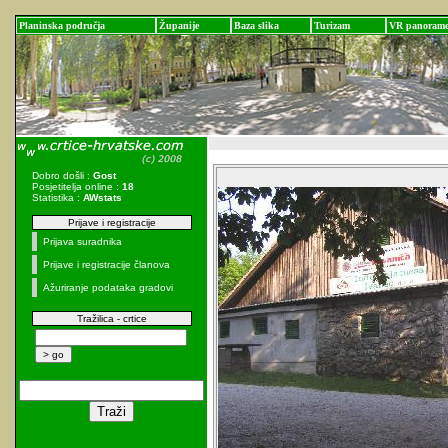
Planinska područja
Županije
Baza slika
Turizam
VR panoram
Dobro došli :
Gost
Posjetitelja online :
18
Statistika :
AWstats
Prijave i registracije
Prijava suradnika
Prijave i registracije članova
Ažuriranje podataka gradovi
Tražilica - crtice