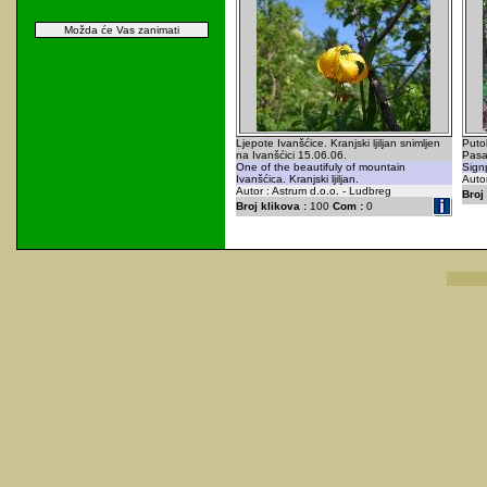
Možda će Vas zanimati
Ljepote Ivanšćice. Kranjski ljiljan snimljen
Puto
na Ivanšćici 15.06.06.
Pasar
One of the beautifuly of mountain
Sign
Ivanšćica. Kranjski ljiljan.
Autor
Autor : Astrum d.o.o. - Ludbreg
Broj 
Broj klikova :
100
Com :
0