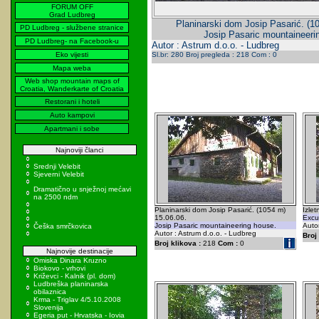
FORUM OFF
Grad Ludbreg
Planinarski dom Josip Pasarić. (1
PD Ludbreg - službene stranice
Josip Pasaric mountaineeri
PD Ludbreg- na Facebook-u
Autor : Astrum d.o.o. - Ludbreg
Eko vijesti
Sl.br: 280 Broj pregleda : 218 Com : 0
Mapa weba
Web shop mountain maps of
Croatia, Wanderkarte of Croatia
Restorani i hoteli
Auto kampovi
Apartmani i sobe
Najnoviji članci
Srednji Velebit
Sjeverni Velebit
Dramatično u snježnoj mećavi
na 2500 ndm
Planinarski dom Josip Pasarić. (1054 m)
Izlet
15.06.06.
Excur
Josip Pasaric mountaineering house.
Autor
Češka smrčkovica
Autor : Astrum d.o.o. - Ludbreg
Broj 
Broj klikova :
218
Com :
0
Najnovije destinacije
Omiska Dinara Kruzno
Biokovo - vrhovi
Križevci - Kalnik (pl. dom)
Ludbreška planinarska
obilaznica
Krma - Triglav 4/5.10.2008
Slovenija
Egeria put - Hrvatska - Iovia