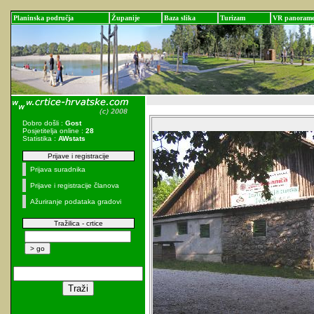
Planinska područja
Županije
Baza slika
Turizam
VR panoram
Dobro došli :
Gost
Posjetitelja online :
28
Statistika :
AWstats
Prijave i registracije
Prijava suradnika
Prijave i registracije članova
Ažuriranje podataka gradovi
Tražilica - crtice