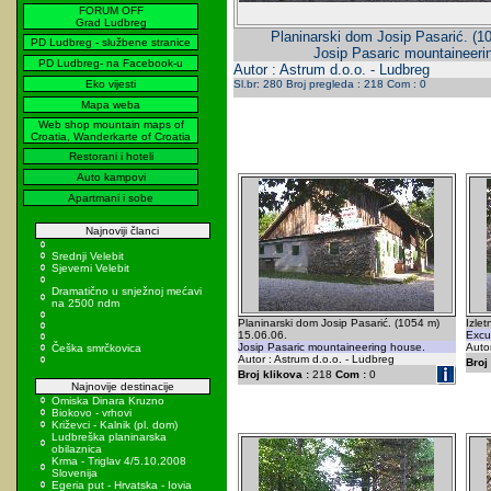
FORUM OFF
Grad Ludbreg
Planinarski dom Josip Pasarić. (1
PD Ludbreg - službene stranice
Josip Pasaric mountaineeri
PD Ludbreg- na Facebook-u
Autor : Astrum d.o.o. - Ludbreg
Eko vijesti
Sl.br: 280 Broj pregleda : 218 Com : 0
Mapa weba
Web shop mountain maps of
Croatia, Wanderkarte of Croatia
Restorani i hoteli
Auto kampovi
Apartmani i sobe
Najnoviji članci
Srednji Velebit
Sjeverni Velebit
Dramatično u snježnoj mećavi
na 2500 ndm
Planinarski dom Josip Pasarić. (1054 m)
Izlet
15.06.06.
Excur
Josip Pasaric mountaineering house.
Autor
Češka smrčkovica
Autor : Astrum d.o.o. - Ludbreg
Broj 
Broj klikova :
218
Com :
0
Najnovije destinacije
Omiska Dinara Kruzno
Biokovo - vrhovi
Križevci - Kalnik (pl. dom)
Ludbreška planinarska
obilaznica
Krma - Triglav 4/5.10.2008
Slovenija
Egeria put - Hrvatska - Iovia