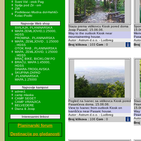
Sveti Vid - otok Pag
Spilja pod Zir - om
ZIR
Podkilavac-Mudna dol-Hahlići-
Kolac-Podki
Najnovije Web shop
Staza prema vidikovcu Kiosk pored doma
Spom
SVILAJA, PLANINARSKA
Josip Pasarić. 15.06.06.
15.0
MAPA ZEMLJOVID,1:25000,
Way to the outlook Kiosk near
Memo
HGSS
mountainerring house.
Pasa
PROMINA , PLANINARSKA
Autor : Astrum d.o.o. - Ludbreg
Autor
MAPA, ZEMLJOVID , 1:25000
Broj klikova :
103
Com :
0
Broj 
, HGSS
OTOK RAB , PLANINARSKA
MAPA, ZEMLJOVID, 1:25000
, HGSS
BRAČ BIKE, BICIKLOM PO
BRAČU, MAPA 1:45000,
HGSS
DINARA-TROGLAVSKA
SKUPINA-ZAPAD
,PLANINARSKA
MAPA,1:25000
Najnovije kampovi
admin1
camp mlaska
CAMP SEGET
Pogled na Ivanec sa vidikovca Kiosk pored
Staz
CAMP VRANJICA
Pasarićeva doma. 15.06.06.
Pira
BELVEDERE
View to Ivanec from outlook Kiosk on
15.0
Diana & Josip
Ivanšćica near Pasaric house.
Way 
Autor : Astrum d.o.o. - Ludbreg
Pira
Interesantni linkovi
Autor
Broj klikova :
106
Com :
0
Broj 
Planinarski forum
Destinacije po gledanosti