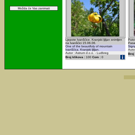
Možda će Vas zanimati
Ljepote Ivanšćice. Kranjski ljiljan snimljen
Puto
na Ivanšćici 15.06.06.
Pasar
One of the beautifuly of mountain
Sign
Ivanšćica. Kranjski ljiljan.
Autor
Autor : Astrum d.o.o. - Ludbreg
Broj 
Broj klikova :
100
Com :
0