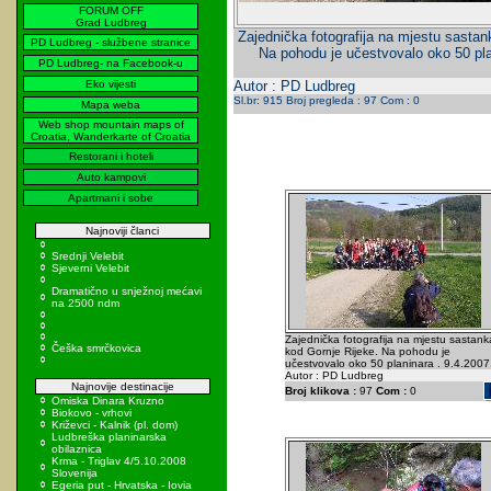
FORUM OFF
Grad Ludbreg
Zajednička fotografija na mjestu sastan
PD Ludbreg - službene stranice
Na pohodu je učestvovalo oko 50 pla
PD Ludbreg- na Facebook-u
Eko vijesti
Autor : PD Ludbreg
Sl.br: 915 Broj pregleda : 97 Com : 0
Mapa weba
Web shop mountain maps of
Croatia, Wanderkarte of Croatia
Restorani i hoteli
Auto kampovi
Apartmani i sobe
Najnoviji članci
Srednji Velebit
Sjeverni Velebit
Dramatično u snježnoj mećavi
na 2500 ndm
Zajednička fotografija na mjestu sastank
Češka smrčkovica
kod Gornje Rijeke. Na pohodu je
učestvovalo oko 50 planinara . 9.4.2007
Autor : PD Ludbreg
Najnovije destinacije
Broj klikova :
97
Com :
0
Omiska Dinara Kruzno
Biokovo - vrhovi
Križevci - Kalnik (pl. dom)
Ludbreška planinarska
obilaznica
Krma - Triglav 4/5.10.2008
Slovenija
Egeria put - Hrvatska - Iovia