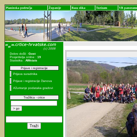
Planinska područja
Županije
Baza slika
Turizam
VR panoram
Dobro došli :
Gost
Posjetitelja online :
19
Statistika :
AWstats
Prijave i registracije
Prijava suradnika
Prijave i registracije članova
Ažuriranje podataka gradovi
Tražilica - crtice