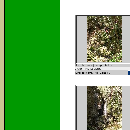
Razgledavanje slapa Šokot...
Autor : PD Ludbreg
Broj klikova :
45
Com :
0