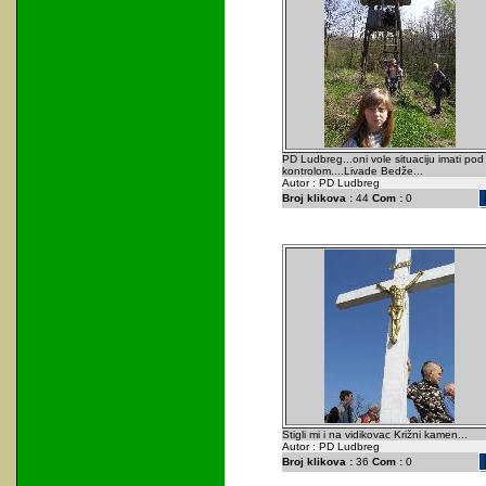
PD Ludbreg...oni vole situaciju imati pod
kontrolom....Livade Bedže...
Autor : PD Ludbreg
Broj klikova :
44
Com :
0
Stigli mi i na vidikovac Križni kamen...
Autor : PD Ludbreg
Broj klikova :
36
Com :
0