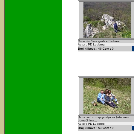
Ostaci tvrđave grofice Barbare...
Autor : PD Ludbreg
Broj klikova :
46
Com :
0
Damir se brzo sprijateljio sa ljubaznim
domaćinima...
Autor : PD Ludbreg
Broj klikova :
53
Com :
0