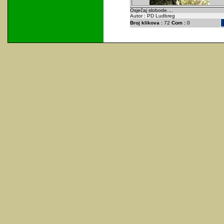
Osječaj slobode....
Autor : PD Ludbreg
Broj klikova :
72
Com :
0