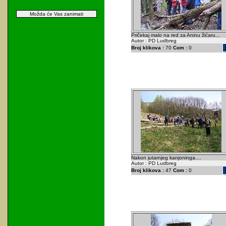
Možda će Vas zanimati
Pričekaj malo na red za Aninu žićaru...
Autor : PD Ludbreg
Broj klikova :
70
Com :
0
Nakon jutarnjeg kanjoninga....
Autor : PD Ludbreg
Broj klikova :
47
Com :
0