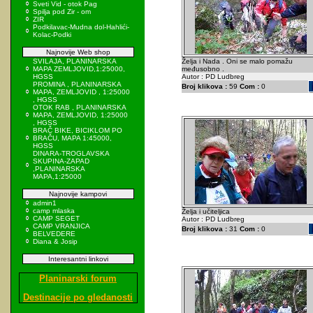
Sveti Vid - otok Pag
Spilja pod Zir - om
ZIR
Podkilavac-Mudna dol-Hahlići-
Kolac-Podki
Najnovije Web shop
SVILAJA, PLANINARSKA
Želja i Nada . Oni se malo pomažu
MAPA ZEMLJOVID,1:25000,
međusobno .
HGSS
Autor : PD Ludbreg
PROMINA , PLANINARSKA
Broj klikova :
59
Com :
0
MAPA, ZEMLJOVID , 1:25000
, HGSS
OTOK RAB , PLANINARSKA
MAPA, ZEMLJOVID, 1:25000
, HGSS
BRAČ BIKE, BICIKLOM PO
BRAČU, MAPA 1:45000,
HGSS
DINARA-TROGLAVSKA
SKUPINA-ZAPAD
,PLANINARSKA
MAPA,1:25000
Najnovije kampovi
admin1
camp mlaska
Želja i učiteljica
CAMP SEGET
Autor : PD Ludbreg
CAMP VRANJICA
Broj klikova :
31
Com :
0
BELVEDERE
Diana & Josip
Interesantni linkovi
Planinarski forum
Destinacije po gledanosti