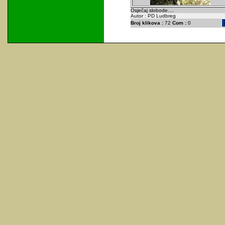
Osječaj slobode....
Autor : PD Ludbreg
Broj klikova :
72
Com :
0