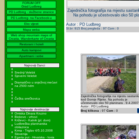
FORUM OFF
Grad Ludbreg
Zajednička fotografija na mjestu sastan
PD Ludbreg - službene stranice
Na pohodu je učestvovalo oko 50 pla
PD Ludbreg- na Facebook-u
Eko vijesti
Autor : PD Ludbreg
Sl.br: 915 Broj pregleda : 97 Com : 0
Mapa weba
Web shop mountain maps of
Croatia, Wanderkarte of Croatia
Restorani i hoteli
Auto kampovi
Apartmani i sobe
Najnoviji članci
Srednji Velebit
Sjeverni Velebit
Dramatično u snježnoj mećavi
na 2500 ndm
Zajednička fotografija na mjestu sastank
Češka smrčkovica
kod Gornje Rijeke. Na pohodu je
učestvovalo oko 50 planinara . 9.4.2007
Autor : PD Ludbreg
Najnovije destinacije
Broj klikova :
97
Com :
0
Omiska Dinara Kruzno
Biokovo - vrhovi
Križevci - Kalnik (pl. dom)
Ludbreška planinarska
obilaznica
Krma - Triglav 4/5.10.2008
Slovenija
Egeria put - Hrvatska - Iovia