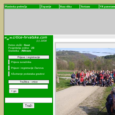
Planinska područja
Županije
Baza slika
Turizam
VR panoram
Dobro došli :
Gost
Posjetitelja online :
23
Statistika :
AWstats
Prijave i registracije
Prijava suradnika
Prijave i registracije članova
Ažuriranje podataka gradovi
Tražilica - crtice