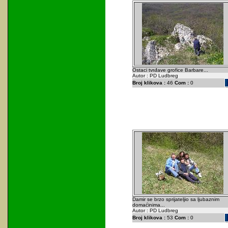
Ostaci tvrđave grofice Barbare...
Autor : PD Ludbreg
Broj klikova :
46
Com :
0
Damir se brzo sprijateljio sa ljubaznim
domaćinima...
Autor : PD Ludbreg
Broj klikova :
53
Com :
0