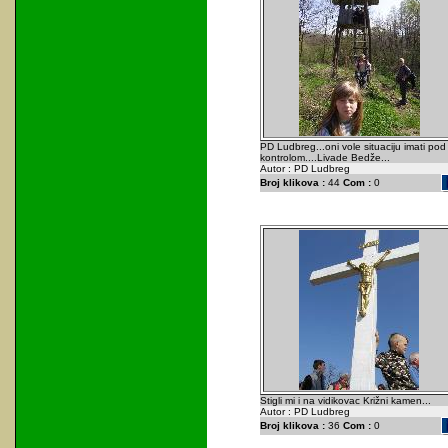
PD Ludbreg...oni vole situaciju imati pod
kontrolom....Livade Bedže...
Autor : PD Ludbreg
Broj klikova :
44
Com :
0
Stigli mi i na vidikovac Križni kamen...
Autor : PD Ludbreg
Broj klikova :
36
Com :
0