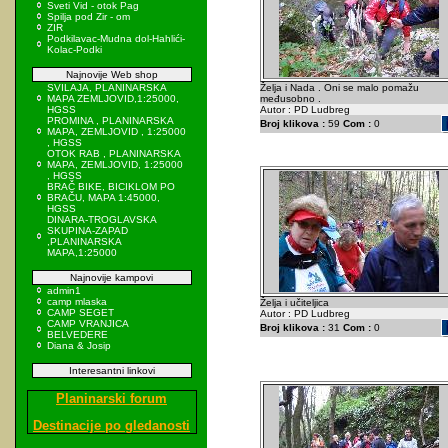
Sveti Vid - otok Pag
Spilja pod Zir - om
ZIR
Podkilavac-Mudna dol-Hahlići-
Kolac-Podki
Najnovije Web shop
SVILAJA, PLANINARSKA
Želja i Nada . Oni se malo pomažu
MAPA ZEMLJOVID,1:25000,
međusobno .
HGSS
Autor : PD Ludbreg
PROMINA , PLANINARSKA
Broj klikova :
59
Com :
0
MAPA, ZEMLJOVID , 1:25000
, HGSS
OTOK RAB , PLANINARSKA
MAPA, ZEMLJOVID, 1:25000
, HGSS
BRAČ BIKE, BICIKLOM PO
BRAČU, MAPA 1:45000,
HGSS
DINARA-TROGLAVSKA
SKUPINA-ZAPAD
,PLANINARSKA
MAPA,1:25000
Najnovije kampovi
admin1
camp mlaska
Želja i učiteljica
CAMP SEGET
Autor : PD Ludbreg
CAMP VRANJICA
Broj klikova :
31
Com :
0
BELVEDERE
Diana & Josip
Interesantni linkovi
Planinarski forum
Destinacije po gledanosti