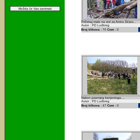
Možda će Vas zanimati
Pričekaj malo na red za Aninu žićaru...
Autor : PD Ludbreg
Broj klikova :
70
Com :
0
Nakon jutarnjeg kanjoninga....
Autor : PD Ludbreg
Broj klikova :
47
Com :
0