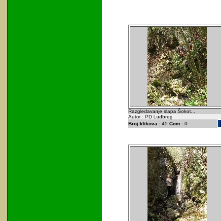
Razgledavanje slapa Šokot...
Autor : PD Ludbreg
Broj klikova :
45
Com :
0