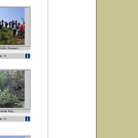
Križni Kamen...
 :
0
mama kraj...
 :
0