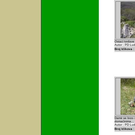
Ostaci tvrđave 
Autor : PD Lu
Broj klikova :
Damir se brzo s
domaćinima...
Autor : PD Lu
Broj klikova :