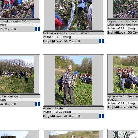
a red za Aninu žićaru...
Uspješno savladavanje
dbreg
Ništa nas ne smije zaus
Autor : PD Ludbreg
70
Com :
0
Broj klikova :
50
Com
Neki nisu čekali na red za žićaru...
Autor : PD Ludbreg
Broj klikova :
58
Com :
0
g kanjoninga....
Njima je to 1. planinar
dbreg
Bedže....
Autor : PD Ludbreg
47
Com :
0
Broj klikova :
49
Com
Autor pohoda...
Autor : PD Ludbreg
Broj klikova :
42
Com :
0