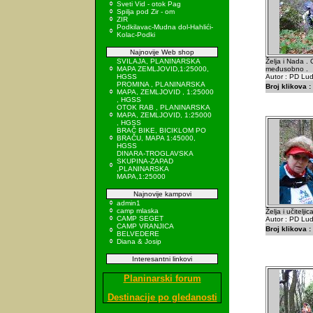
Sveti Vid - otok Pag
Spilja pod Zir - om
ZIR
Podkilavac-Mudna dol-Hahlići-
Kolac-Podki
Najnovije Web shop
SVILAJA, PLANINARSKA
Želja i Nada .
MAPA ZEMLJOVID,1:25000,
međusobno .
HGSS
Autor : PD Lu
PROMINA , PLANINARSKA
Broj klikova :
MAPA, ZEMLJOVID , 1:25000
, HGSS
OTOK RAB , PLANINARSKA
MAPA, ZEMLJOVID, 1:25000
, HGSS
BRAČ BIKE, BICIKLOM PO
BRAČU, MAPA 1:45000,
HGSS
DINARA-TROGLAVSKA
SKUPINA-ZAPAD
,PLANINARSKA
MAPA,1:25000
Najnovije kampovi
admin1
camp mlaska
Želja i učiteljic
CAMP SEGET
Autor : PD Lu
CAMP VRANJICA
Broj klikova :
BELVEDERE
Diana & Josip
Interesantni linkovi
Planinarski forum
Destinacije po gledanosti