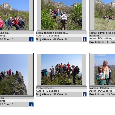
alnika...
Strma zemljana prepreka...
Kratak odmor pred od
dbreg
Autor : PD Ludbreg
Barbaru...
Autor : PD Ludbreg
60
Com :
0
Broj klikova :
47
Com :
0
Broj klikova :
41
Com
PD Međimurje....
Martina i Mladen....
Autor : PD Ludbreg
Autor : PD Ludbreg
Broj klikova :
52
Com :
0
Broj klikova :
43
Com
ku...
dbreg
65
Com :
0