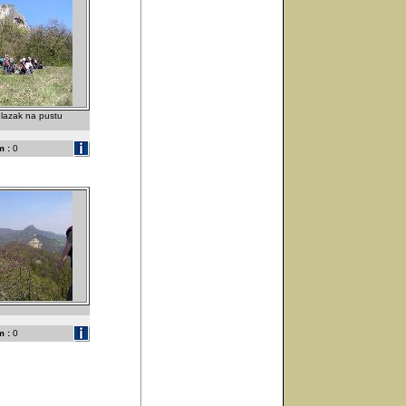
lazak na pustu
 :
0
 :
0