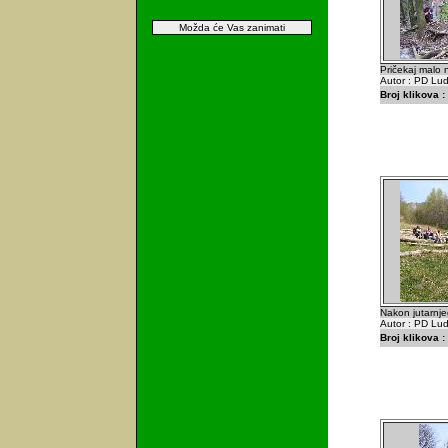
Možda će Vas zanimati
Pričekaj malo n
Autor : PD Lu
Broj klikova :
Nakon jutarnje
Autor : PD Lu
Broj klikova :