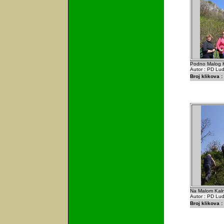
Podno Malog K
Autor : PD Lu
Broj klikova :
Na Malom Kalni
Autor : PD Lu
Broj klikova :