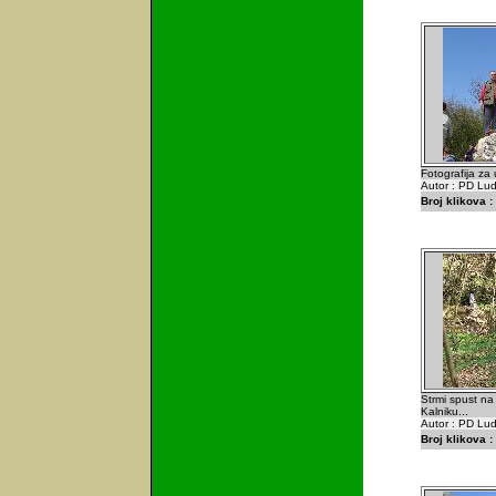
Fotografija z
Autor : PD Lu
Broj klikova :
Strmi spust n
Kalniku...
Autor : PD Lu
Broj klikova :