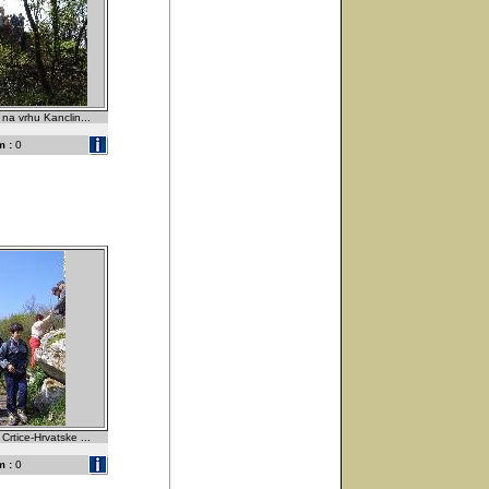
 na vrhu Kanclin...
 :
0
 Crtice-Hrvatske ...
 :
0