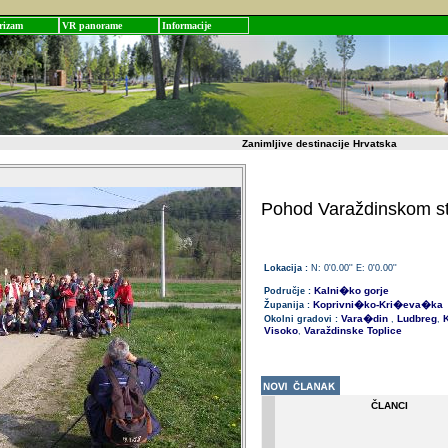
rizam
VR panorame
Informacije
Zanimljive destinacije Hrvatska
Pohod Varaždinskom s
Lokacija :
N: 0'0.00'' E: 0'0.00''
Kalni�ko gorje
Područje :
Koprivni�ko-Kri�eva�ka
Županija :
Vara�din
Ludbreg
K
Okolni gradovi :
,
,
Visoko
Varaždinske Toplice
,
ČLANCI