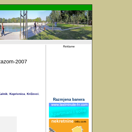
Reklame
tazom-2007
alnik
Koprivnica
Križevci
,
,
,
Razmjena banera