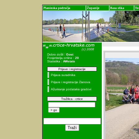
Planinska područja
Županije
Baza slika
Tu
Dobro došli :
Gost
Posjetitelja online :
20
Statistika :
AWstats
Prijave i registracije
Prijava suradnika
Prijave i registracije članova
Ažuriranje podataka gradovi
Tražilica - crtice