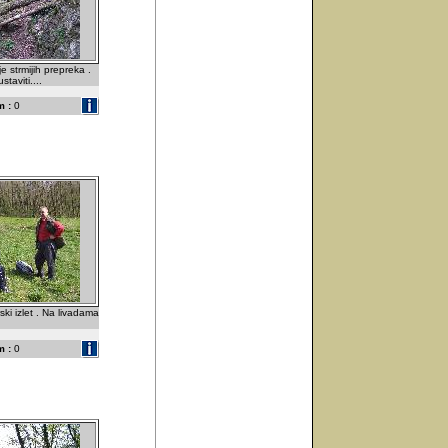
 strmijih prepreka .
taviti....
 :
0
ski izlet . Na livadama
 :
0