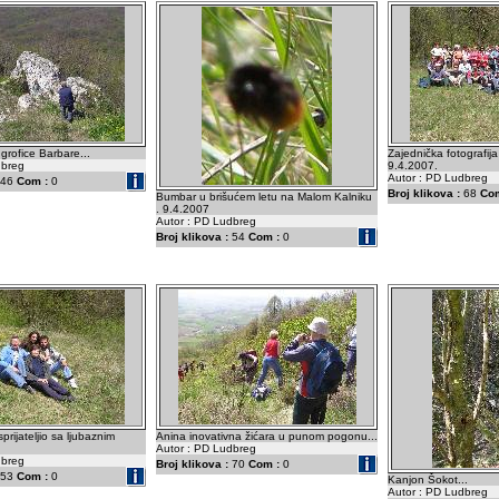
grofice Barbare...
Zajednička fotografij
dbreg
9.4.2007.
Autor : PD Ludbreg
46
Com :
0
Broj klikova :
68
Com
Bumbar u brišućem letu na Malom Kalniku
. 9.4.2007
Autor : PD Ludbreg
Broj klikova :
54
Com :
0
prijateljio sa ljubaznim
Anina inovativna žićara u punom pogonu...
Autor : PD Ludbreg
dbreg
Broj klikova :
70
Com :
0
53
Com :
0
Kanjon Šokot...
Autor : PD Ludbreg