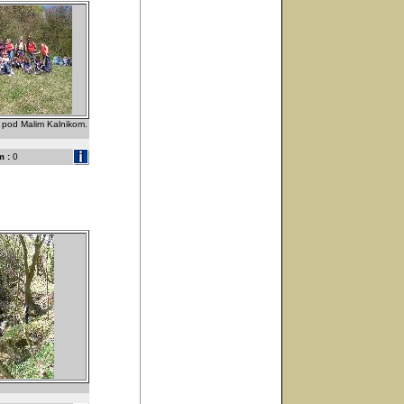
a pod Malim Kalnikom.
 :
0