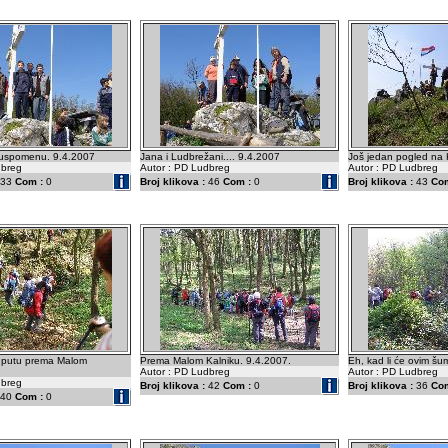
a uspomenu. 9.4.2007
Jana i Ludbrežani.... 9.4.2007
Još jedan pogled na 
dbreg
Autor : PD Ludbreg
Autor : PD Ludbreg
33
Com :
0
Broj klikova :
46
Com :
0
Broj klikova :
43
Com
a putu prema Malom
Prema Malom Kalniku. 9.4.2007.
Eh, kad li će ovim šu
Autor : PD Ludbreg
Autor : PD Ludbreg
dbreg
Broj klikova :
42
Com :
0
Broj klikova :
36
Com
40
Com :
0