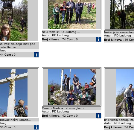
Neki tamo iz PD Ludbreg ...
Nešto je interesantno
Autor : PD Ludbreg
Autor : PD Ludbreg
Broj klikova :
74
Com :
0
Broj klikova :
46
Com
ni vole situaciju imati pod
ivade Bedže...
dbreg
44
Com :
0
Goran i Martina...al smo gladni...
Autor : PD Ludbreg
Broj klikova :
42
Com :
0
vidikovac Križni kamen...
IP i Nikola poziraju za
dbreg
Autor : PD Ludbreg
36
Com :
0
Broj klikova :
54
Com