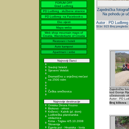
FORUM OFF
Grad Ludbreg
Zajednička fotogra
PD Ludbreg - službene stranice
Na pohodu je uč
PD Ludbreg- na Facebook-u
Eko vijesti
Autor : PD Ludbreg
Sl.br: 915 Broj pregleda
Mapa weba
Web shop mountain maps of
Croatia, Wanderkarte of Croatia
Restorani i hoteli
Auto kampovi
Apartmani i sobe
Najnoviji članci
Srednji Velebit
Sjeverni Velebit
Dramatično u snježnoj mećavi
na 2500 ndm
Zajednička fot
Češka smrčkovica
kod Gornje Ri
učestvovalo ok
Autor : PD Lu
Najnovije destinacije
Broj klikova :
Omiska Dinara Kruzno
Biokovo - vrhovi
Križevci - Kalnik (pl. dom)
Ludbreška planinarska
obilaznica
Krma - Triglav 4/5.10.2008
Slovenija
Egeria put - Hrvatska - Iovia