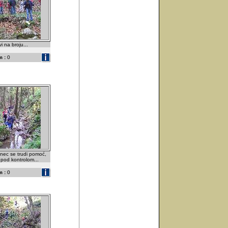
i na broju...
 :
0
dinec se trudi pomoć,
u pod kontrolom...
 :
0