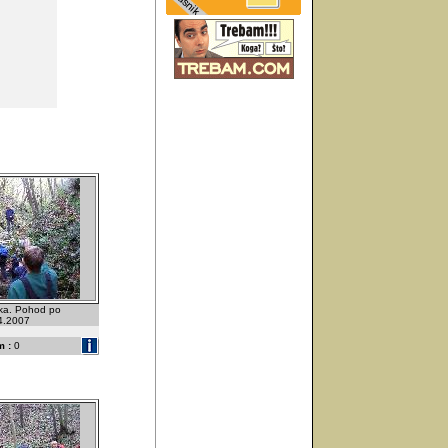
ka. Pohod po
.4.2007
 :
0