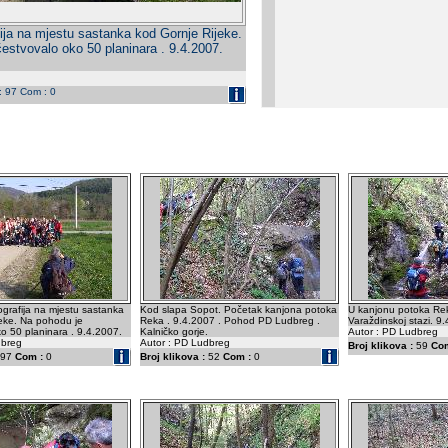
fija na mjestu sastanka kod Gornje Rijeke.
estvovalo oko 50 planinara . 9.4.2007.
 : 97 Com : 0
ografija na mjestu sastanka
Kod slapa Sopot. Početak kanjona potoka
U kanjonu potoka Re
jeke. Na pohodu je
Reka . 9.4.2007 . Pohod PD Ludbreg .
Varaždinskoj stazi. 9
o 50 planinara . 9.4.2007.
Kalničko gorje.
Autor : PD Ludbreg
dbreg
Autor : PD Ludbreg
Broj klikova :
59
Com
97
Com :
0
Broj klikova :
52
Com :
0