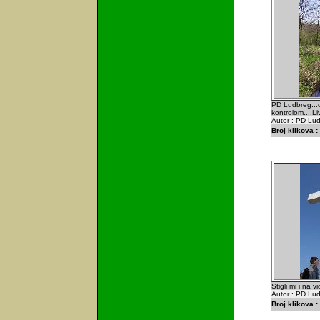
PD Ludbreg...o
kontrolom....L
Autor : PD Lu
Broj klikova :
Stigli mi i na 
Autor : PD Lu
Broj klikova :