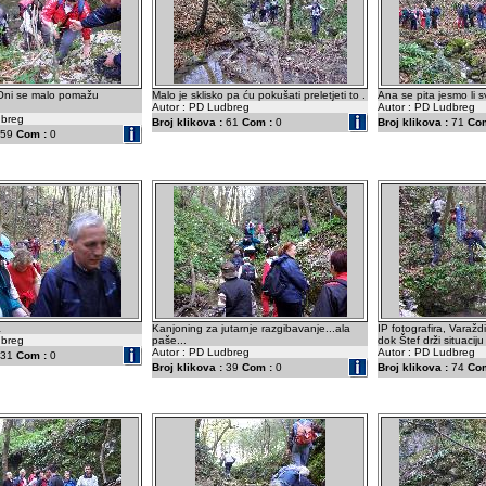
 Oni se malo pomažu
Malo je sklisko pa ću pokušati preletjeti to .
Ana se pita jesmo li sv
Autor : PD Ludbreg
Autor : PD Ludbreg
dbreg
Broj klikova :
61
Com :
0
Broj klikova :
71
Com
59
Com :
0
a
Kanjoning za jutarnje razgibavanje...ala
IP fotografira, Varaž
dbreg
paše...
dok Štef drži situacij
Autor : PD Ludbreg
Autor : PD Ludbreg
31
Com :
0
Broj klikova :
39
Com :
0
Broj klikova :
74
Com