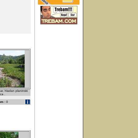
tar, hladan planinski
ca .
om :
0