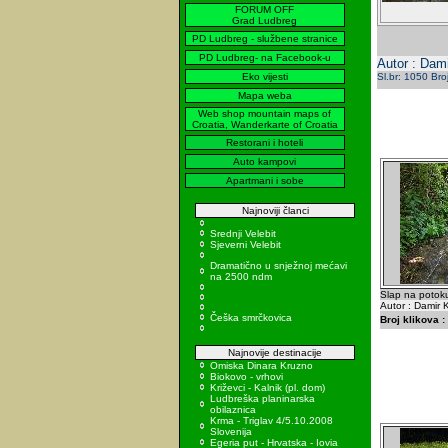
FORUM OFF
Grad Ludbreg
PD Ludbreg - službene stranice
PD Ludbreg- na Facebook-u
Autor : Dami
Eko vijesti
Sl.br: 1050 Bro
Mapa weba
Web shop mountain maps of
Croatia, Wanderkarte of Croatia
Restorani i hoteli
Auto kampovi
Apartmani i sobe
Najnoviji članci
Srednji Velebit
Sjeverni Velebit
Dramatično u snježnoj mećavi
na 2500 ndm
Slap na potoku
Autor : Damir K
Češka smrčkovica
Broj klikova :
Najnovije destinacije
Omiska Dinara Kruzno
Biokovo - vrhovi
Križevci - Kalnik (pl. dom)
Ludbreška planinarska
obilaznica
Krma - Triglav 4/5.10.2008
Slovenija
Egeria put - Hrvatska - Iovia