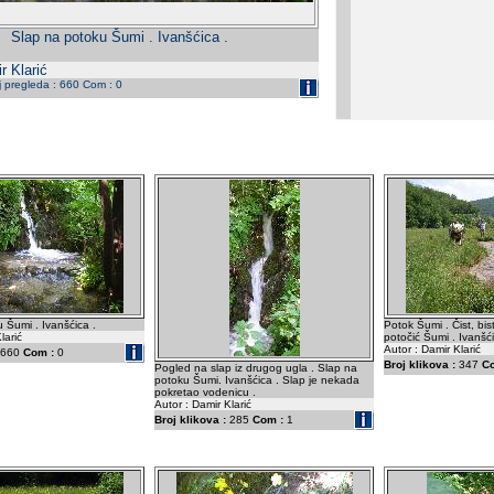
Slap na potoku Šumi . Ivanšćica .
r Klarić
j pregleda : 660 Com : 0
 Šumi . Ivanšćica .
Potok Šumi . Čist, bis
larić
potočić Šumi . Ivanšći
Autor : Damir Klarić
660
Com :
0
Broj klikova :
347
C
Pogled na slap iz drugog ugla . Slap na
potoku Šumi. Ivanšćica . Slap je nekada
pokretao vodenicu .
Autor : Damir Klarić
Broj klikova :
285
Com :
1