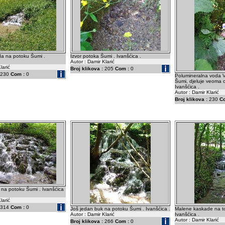
a na potoku Šumi .
Izvor potoka Šumi . Ivanšćica .
Autor : Damir Klarić
larić
Broj klikova :
205
Com :
0
230
Com :
0
Polumineralna voda Vi
Šumi, djeluje veoma 
Ivanšćica .
Autor : Damir Klarić
Broj klikova :
230
C
 na potoku Šumi . Ivanšćica
larić
314
Com :
0
Još jedan buk na potoku Šumi . Ivanšćica .
Malene kaskade na t
Autor : Damir Klarić
Ivanšćica .
Autor : Damir Klarić
Broj klikova :
266
Com :
0