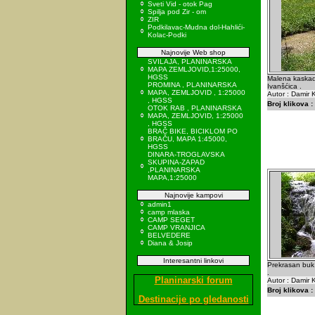
Sveti Vid - otok Pag
Spilja pod Zir - om
ZIR
Podkilavac-Mudna dol-Hahlići-
Kolac-Podki
Najnovije Web shop
SVILAJA, PLANINARSKA
MAPA ZEMLJOVID,1:25000,
HGSS
Malena kaskad
PROMINA , PLANINARSKA
Ivanšćica .
MAPA, ZEMLJOVID , 1:25000
Autor : Damir K
, HGSS
Broj klikova :
OTOK RAB , PLANINARSKA
MAPA, ZEMLJOVID, 1:25000
, HGSS
BRAČ BIKE, BICIKLOM PO
BRAČU, MAPA 1:45000,
HGSS
DINARA-TROGLAVSKA
SKUPINA-ZAPAD
,PLANINARSKA
MAPA,1:25000
Najnovije kampovi
admin1
camp mlaska
CAMP SEGET
CAMP VRANJICA
BELVEDERE
Diana & Josip
Interesantni linkovi
Prekrasan buk
.
Planinarski forum
Autor : Damir K
Broj klikova :
Destinacije po gledanosti