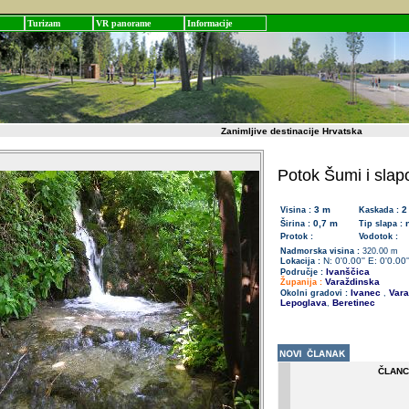
Turizam
VR panorame
Informacije
Zanimljive destinacije Hrvatska
Potok Šumi i slap
3 m
2
Visina :
Kaskada :
0,7 m
Širina :
Tip slapa :
Protok :
Vodotok :
Nadmorska visina :
320.00 m
N: 0'0.00'' E: 0'0.00'
Lokacija :
Ivanščica
Područje :
Varaždinska
Županija :
Ivanec
Vara
Okolni gradovi :
,
Lepoglava
Beretinec
,
ČLANC