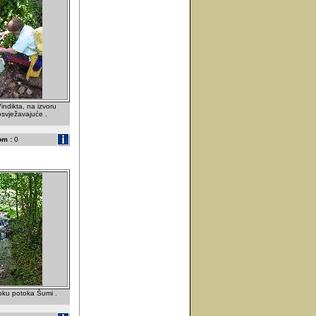
ndikta, na izvoru
osvježavajuće .
om :
0
oku potoka Šumi .