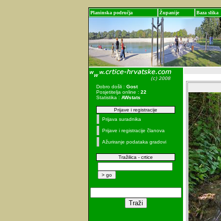
Planinska područja
Županije
Baza slika
Dobro došli :
Gost
Posjetitelja online :
22
Statistika :
AWstats
Prijave i registracije
Prijava suradnika
Prijave i registracije članova
Ažuriranje podataka gradovi
Tražilica - crtice