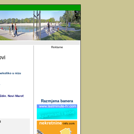
Reklame
ovi
nekoliko u nizu
'
ždin
Novi Marof
,
,
Razmjena banera
I