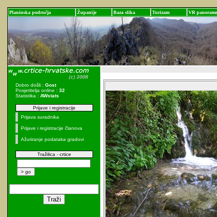
Planinska područja
Županije
Baza slika
Turizam
VR panoram
Dobro došli :
Gost
Posjetitelja online :
32
Statistika :
AWstats
Prijave i registracije
Prijava suradnika
Prijave i registracije članova
Ažuriranje podataka gradovi
Tražilica - crtice