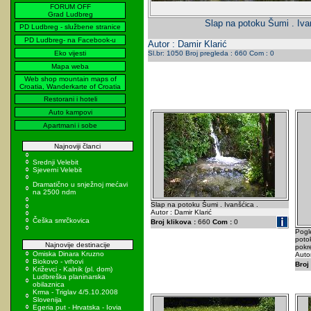
FORUM OFF
Grad Ludbreg
Slap na potoku Šumi . Iva
PD Ludbreg - službene stranice
PD Ludbreg- na Facebook-u
Autor : Damir Klarić
Eko vijesti
Sl.br: 1050 Broj pregleda : 660 Com : 0
Mapa weba
Web shop mountain maps of
Croatia, Wanderkarte of Croatia
Restorani i hoteli
Auto kampovi
Apartmani i sobe
Najnoviji članci
Srednji Velebit
Sjeverni Velebit
Dramatično u snježnoj mećavi
na 2500 ndm
Slap na potoku Šumi . Ivanšćica .
Autor : Damir Klarić
Češka smrčkovica
Broj klikova :
660
Com :
0
Pogl
poto
Najnovije destinacije
pokr
Omiska Dinara Kruzno
Autor
Biokovo - vrhovi
Broj 
Križevci - Kalnik (pl. dom)
Ludbreška planinarska
obilaznica
Krma - Triglav 4/5.10.2008
Slovenija
Egeria put - Hrvatska - Iovia