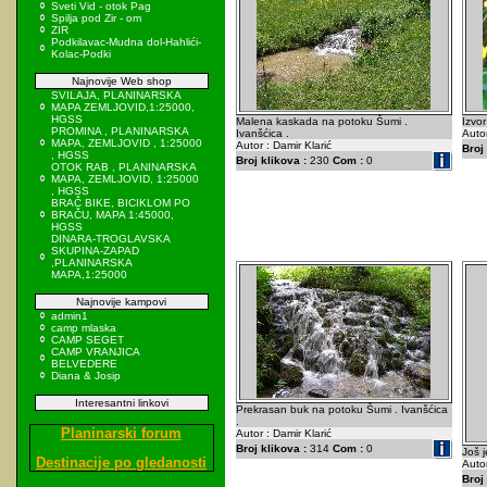
Sveti Vid - otok Pag
Spilja pod Zir - om
ZIR
Podkilavac-Mudna dol-Hahlići-
Kolac-Podki
Najnovije Web shop
SVILAJA, PLANINARSKA
MAPA ZEMLJOVID,1:25000,
HGSS
Malena kaskada na potoku Šumi .
Izvor
PROMINA , PLANINARSKA
Ivanšćica .
Autor
MAPA, ZEMLJOVID , 1:25000
Autor : Damir Klarić
Broj 
, HGSS
Broj klikova :
230
Com :
0
OTOK RAB , PLANINARSKA
MAPA, ZEMLJOVID, 1:25000
, HGSS
BRAČ BIKE, BICIKLOM PO
BRAČU, MAPA 1:45000,
HGSS
DINARA-TROGLAVSKA
SKUPINA-ZAPAD
,PLANINARSKA
MAPA,1:25000
Najnovije kampovi
admin1
camp mlaska
CAMP SEGET
CAMP VRANJICA
BELVEDERE
Diana & Josip
Interesantni linkovi
Prekrasan buk na potoku Šumi . Ivanšćica
.
Planinarski forum
Autor : Damir Klarić
Broj klikova :
314
Com :
0
Još 
Destinacije po gledanosti
Autor
Broj 