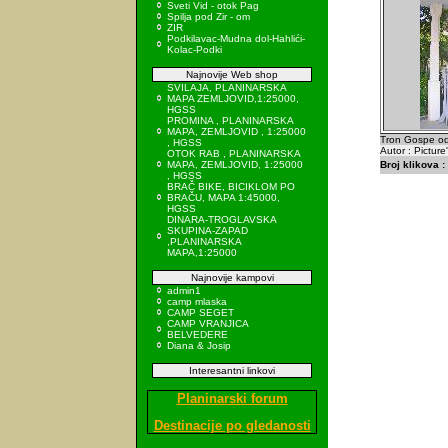
Sveti Vid - otok Pag
Spilja pod Zir - om
ZIR
Podkilavac-Mudna dol-Hahlići-
Kolac-Podki
Najnovije Web shop
SVILAJA, PLANINARSKA
MAPA ZEMLJOVID,1:25000,
HGSS
PROMINA , PLANINARSKA
MAPA, ZEMLJOVID , 1:25000
Tron Gospe od
, HGSS
Autor : Picture
OTOK RAB , PLANINARSKA
MAPA, ZEMLJOVID, 1:25000
Broj klikova :
, HGSS
BRAČ BIKE, BICIKLOM PO
BRAČU, MAPA 1:45000,
HGSS
DINARA-TROGLAVSKA
SKUPINA-ZAPAD
,PLANINARSKA
MAPA,1:25000
Najnovije kampovi
admin1
camp mlaska
CAMP SEGET
CAMP VRANJICA
BELVEDERE
Diana & Josip
Interesantni linkovi
Planinarski forum
Destinacije po gledanosti