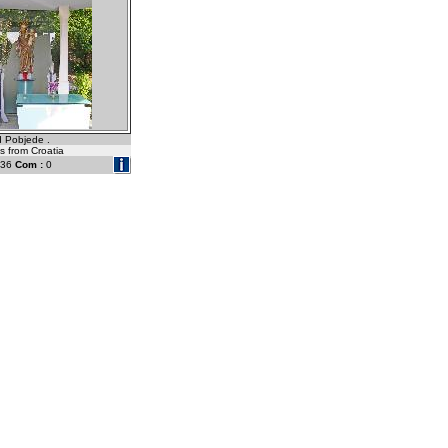
 Pobjede .
's from Croatia
36
Com :
0