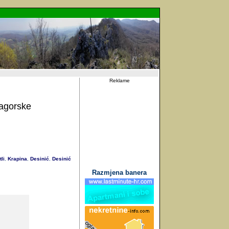
Reklame
agorske
li
Krapina
Desinić
Desinić
,
,
,
Razmjena banera