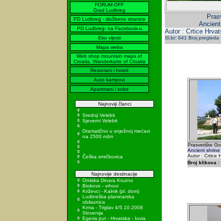
FORUM OFF
Grad Ludbreg
Pras
PD Ludbreg - službene stranice
Ancient
PD Ludbreg- na Facebook-u
Autor : Crtice Hrva
Eko vijesti
Sl.br: 641 Broj pregleda
Mapa weba
Web shop mountain maps of
Croatia, Wanderkarte of Croatia
Restorani i hoteli
Auto kampovi
Apartmani i sobe
Najnoviji članci
Srednji Velebit
Sjeverni Velebit
Dramatično u snježnoj mećavi
na 2500 ndm
Prasvetište G
Ancient shrine
Autor : Crtice 
Češka smrčkovica
Broj klikova :
Najnovije destinacije
Omiska Dinara Kruzno
Biokovo - vrhovi
Križevci - Kalnik (pl. dom)
Ludbreška planinarska
obilaznica
Krma - Triglav 4/5.10.2008
Slovenija
Egeria put - Hrvatska - Iovia