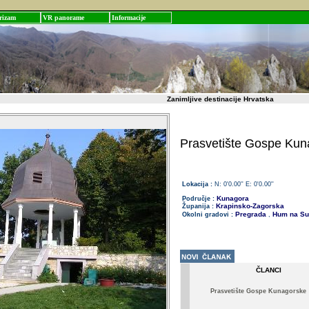
rizam
VR panorame
Informacije
Zanimljive destinacije Hrvatska
Prasvetište Gospe Kun
Lokacija :
N: 0'0.00'' E: 0'0.00''
Kunagora
Područje :
Krapinsko-Zagorska
Županija :
Pregrada
Hum na Sut
Okolni gradovi :
,
ČLANCI
Prasvetište Gospe Kunagorske