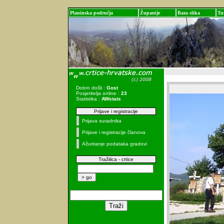
Planinska područja
Županije
Baza slika
Tu
Dobro došli :
Gost
Posjetitelja online :
23
Statistika :
AWstats
Prijave i registracije
Prijava suradnika
Prijave i registracije članova
Ažuriranje podataka gradovi
Tražilica - crtice