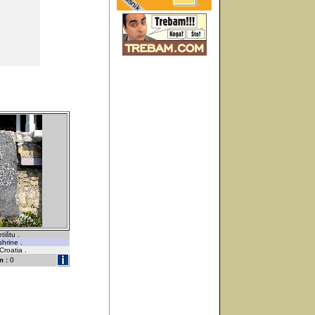
tištu .
shrine .
Croatia .
 :
0