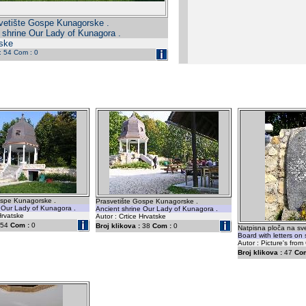
vetište Gospe Kunagorske .
 shrine Our Lady of Kunagora .
tske
 : 54 Com : 0
ospe Kunagorske .
Prasvetište Gospe Kunagorske .
 Our Lady of Kunagora .
Ancient shrine Our Lady of Kunagora .
Hrvatske
Autor : Crtice Hrvatske
54
Com :
0
Broj klikova :
38
Com :
0
Natpisna ploča na sve
Board with letters on 
Autor : Picture's from 
Broj klikova :
47
Com