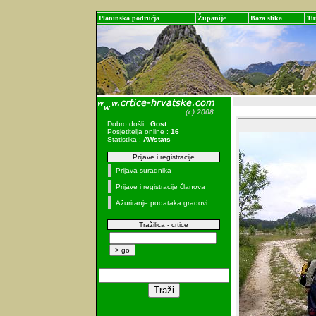
Planinska područja
Županije
Baza slika
Tu
Dobro došli :
Gost
Posjetitelja online :
16
Statistika :
AWstats
Prijave i registracije
Prijava suradnika
Prijave i registracije članova
Ažuriranje podataka gradovi
Tražilica - crtice