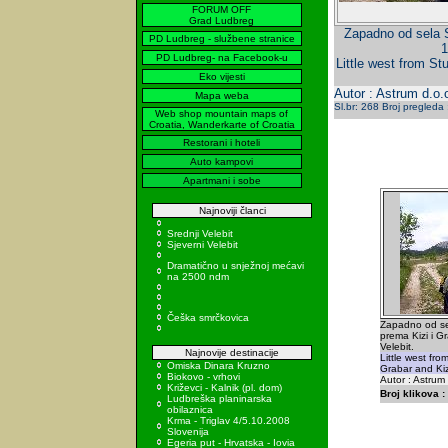
FORUM OFF
Grad Ludbreg
Zapadno od sela S
PD Ludbreg - službene stranice
1
PD Ludbreg- na Facebook-u
Little west from S
Eko vijesti
Autor : Astrum d.o.
Mapa weba
Sl.br: 268 Broj pregleda
Web shop mountain maps of
Croatia, Wanderkarte of Croatia
Restorani i hoteli
Auto kampovi
Apartmani i sobe
Najnoviji članci
Srednji Velebit
Sjeverni Velebit
Dramatično u snježnoj mećavi
na 2500 ndm
Češka smrčkovica
Zapadno od se
prema Kizi i G
Velebit.
Najnovije destinacije
Little west fr
Omiska Dinara Kruzno
Grabar and Kiz
Biokovo - vrhovi
Autor : Astrum
Križevci - Kalnik (pl. dom)
Broj klikova :
Ludbreška planinarska
obilaznica
Krma - Triglav 4/5.10.2008
Slovenija
Egeria put - Hrvatska - Iovia