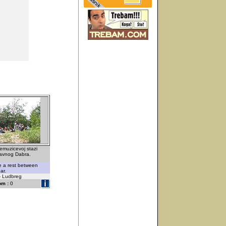
emuzicevoj stazi
Ravnog Dabra.
ke a rest between
ar.
 - Ludbreg
om :
0