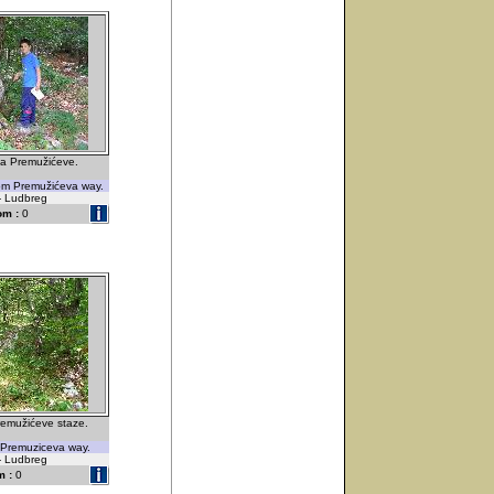
sa Premužićeve.
rom Premužićeva way.
 - Ludbreg
om :
0
remužićeve staze.
 Premuziceva way.
 - Ludbreg
 :
0