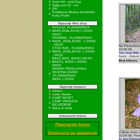
Sveti Vid - otok Pag
Spilja pod Zir - om
ZIR
Podkilavac-Mudna dol-Hahlići-
Kolac-Podki
Najnovije Web shop
SVILAJA, PLANINARSKA
MAPA ZEMLJOVID,1:25000,
HGSS
PROMINA , PLANINARSKA
MAPA, ZEMLJOVID , 1:25000
, HGSS
Na Premužićevo
OTOK RAB , PLANINARSKA
10.06.06.
MAPA, ZEMLJOVID, 1:25000
You must little
, HGSS
Autor : Astrum
BRAČ BIKE, BICIKLOM PO
Broj klikova :
BRAČU, MAPA 1:45000,
HGSS
DINARA-TROGLAVSKA
SKUPINA-ZAPAD
,PLANINARSKA
MAPA,1:25000
Najnovije kampovi
admin1
camp mlaska
CAMP SEGET
CAMP VRANJICA
BELVEDERE
Diana & Josip
Interesantni linkovi
Planinarski forum
U lipnju stazu 
Destinacije po gledanosti
10.06.06. Pre
In Juni Premuz