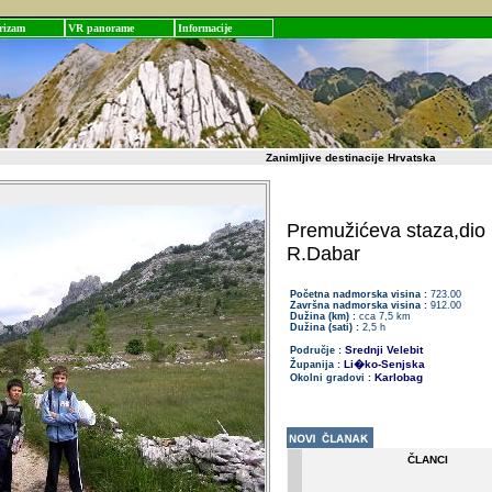
rizam
VR panorame
Informacije
Zanimljive destinacije Hrvatska
Premužićeva staza,dio 
R.Dabar
Početna nadmorska visina :
723.00
Završna nadmorska visina :
912.00
Dužina (km) :
cca 7,5 km
Dužina (sati) :
2,5 h
Srednji Velebit
Područje :
Li�ko-Senjska
Županija :
Karlobag
Okolni gradovi :
ČLANCI