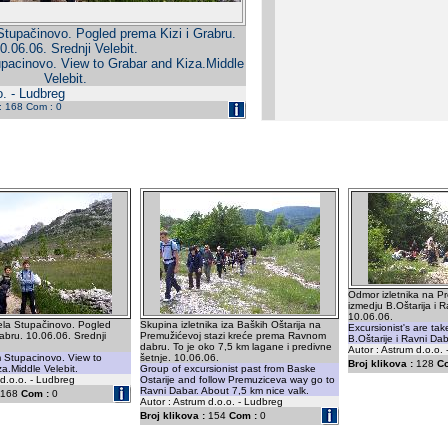
tupačinovo. Pogled prema Kizi i Grabru.
0.06.06. Srednji Velebit.
tupacinovo. View to Grabar and Kiza.Middle
Velebit.
o. - Ludbreg
 : 168 Com : 0
Odmor izletnika na Pr
izmedju B.Oštarija i 
10.06.06.
la Stupačinovo. Pogled
Skupina izletnika iza Baških Oštarija na
Excursionist's are ta
rabru. 10.06.06. Srednji
Premužićevoj stazi kreće prema Ravnom
B.Oštarije i Ravni Dab
dabru. To je oko 7,5 km lagane i predivne
Autor : Astrum d.o.o.
om Stupacinovo. View to
šetnje. 10.06.06.
Broj klikova :
128
C
a.Middle Velebit.
Group of excursionist past from Baske
 d.o.o. - Ludbreg
Ostarije and follow Premuziceva way go to
Ravni Dabar. About 7,5 km nice valk.
168
Com :
0
Autor : Astrum d.o.o. - Ludbreg
Broj klikova :
154
Com :
0