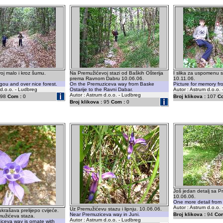
j malo i kroz šumu.
Na Premužićevoj stazi od Baških Ošterija
I slika za uspomenu 
prema Ravnom Dabru 10.06.06.
10.11.06.
 gou and over nice forest.
On the Premuziceva way from Baske
Picture for memory f
 d.o.o. - Ludbreg
Ostarije to the Ravni Dabar.
Autor : Astrum d.o.o.
Autor : Astrum d.o.o. - Ludbreg
98
Com :
0
Broj klikova :
107
C
Broj klikova :
95
Com :
0
Još jedan detalj sa P
10.06.06.
One more detail from
Autor : Astrum d.o.o.
Uz Premužićevu stazu i lipnju. 10.06.06.
ukrašava prelijepo cvijeće.
Near Premuziceva way in Juni.
Broj klikova :
94
Com
mužićeva staza.
Autor : Astrum d.o.o. - Ludbreg
iceva way is ornate with