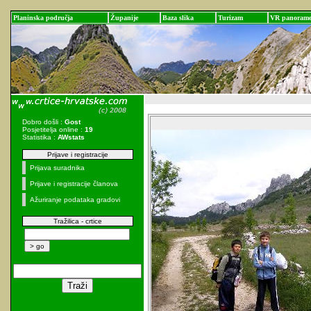
Planinska područja
Županije
Baza slika
Turizam
VR panoram
Dobro došli :
Gost
Posjetitelja online :
19
Statistika :
AWstats
Prijave i registracije
Prijava suradnika
Prijave i registracije članova
Ažuriranje podataka gradovi
Tražilica - crtice