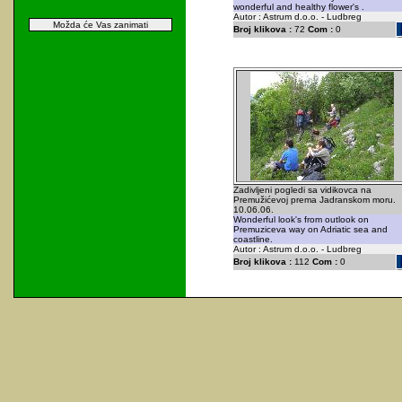
wonderful and healthy flower's .
Autor : Astrum d.o.o. - Ludbreg
Možda će Vas zanimati
Broj klikova :
72
Com :
0
Zadivljeni pogledi sa vidikovca na
Premužićevoj prema Jadranskom moru.
10.06.06.
Wonderful look's from outlook on
Premuziceva way on Adriatic sea and
coastline.
Autor : Astrum d.o.o. - Ludbreg
Broj klikova :
112
Com :
0