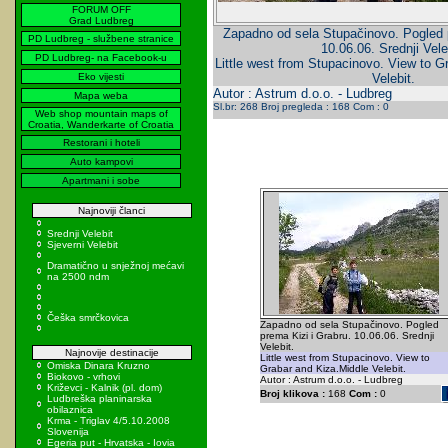
FORUM OFF
Grad Ludbreg
Zapadno od sela Stupačinovo. Pogled p
PD Ludbreg - službene stranice
10.06.06. Srednji Vele
PD Ludbreg- na Facebook-u
Little west from Stupacinovo. View to G
Eko vijesti
Velebit.
Autor : Astrum d.o.o. - Ludbreg
Mapa weba
Sl.br: 268 Broj pregleda : 168 Com : 0
Web shop mountain maps of
Croatia, Wanderkarte of Croatia
Restorani i hoteli
Auto kampovi
Apartmani i sobe
Najnoviji članci
Srednji Velebit
Sjeverni Velebit
Dramatično u snježnoj mećavi
na 2500 ndm
Češka smrčkovica
Zapadno od sela Stupačinovo. Pogled
prema Kizi i Grabru. 10.06.06. Srednji
Velebit.
Najnovije destinacije
Little west from Stupacinovo. View to
Omiska Dinara Kruzno
Grabar and Kiza.Middle Velebit.
Biokovo - vrhovi
Autor : Astrum d.o.o. - Ludbreg
Križevci - Kalnik (pl. dom)
Broj klikova :
168
Com :
0
Ludbreška planinarska
obilaznica
Krma - Triglav 4/5.10.2008
Slovenija
Egeria put - Hrvatska - Iovia