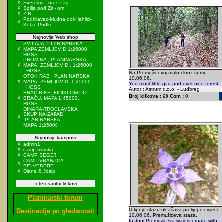
Sveti Vid - otok Pag
Spilja pod Zir - om
ZIR
Podkilavac-Mudna dol-Hahlići-
Kolac-Podki
Najnovije Web shop
SVILAJA, PLANINARSKA
MAPA ZEMLJOVID,1:25000,
HGSS
PROMINA , PLANINARSKA
MAPA, ZEMLJOVID , 1:25000
, HGSS
Na Premužićevoj malo i kroz šumu.
OTOK RAB , PLANINARSKA
10.06.06.
MAPA, ZEMLJOVID, 1:25000
You must little gou and over nice forest.
, HGSS
Autor : Astrum d.o.o. - Ludbreg
BRAČ BIKE, BICIKLOM PO
Broj klikova :
98
Com :
0
BRAČU, MAPA 1:45000,
HGSS
DINARA-TROGLAVSKA
SKUPINA-ZAPAD
,PLANINARSKA
MAPA,1:25000
Najnovije kampovi
admin1
camp mlaska
CAMP SEGET
CAMP VRANJICA
BELVEDERE
Diana & Josip
Interesantni linkovi
Planinarski forum
U lipnju stazu ukrašava prelijepo cvijeće.
Destinacije po gledanosti
10.06.06. Premužićeva staza.
In Juni Premuziceva way is ornate with