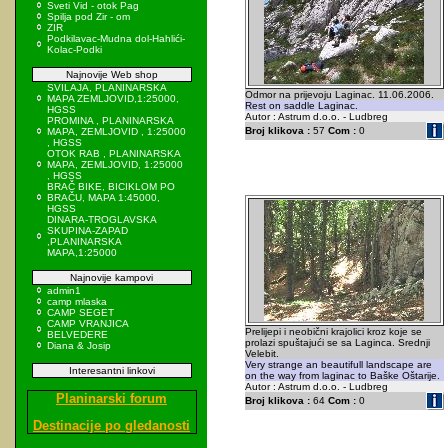
Sveti Vid - otok Pag
Spilja pod Zir - om
ZIR
Podkilavac-Mudna dol-Hahlići-
Kolac-Podki
Najnovije Web shop
SVILAJA, PLANINARSKA
Odmor na prijevoju Laginac. 11.06.2006.
MAPA ZEMLJOVID,1:25000,
Rest on saddle Laginac.
HGSS
Autor : Astrum d.o.o. - Ludbreg
PROMINA , PLANINARSKA
Broj klikova :
57
Com :
0
MAPA, ZEMLJOVID , 1:25000
, HGSS
OTOK RAB , PLANINARSKA
MAPA, ZEMLJOVID, 1:25000
, HGSS
BRAČ BIKE, BICIKLOM PO
BRAČU, MAPA 1:45000,
HGSS
DINARA-TROGLAVSKA
SKUPINA-ZAPAD
,PLANINARSKA
MAPA,1:25000
Najnovije kampovi
admin1
camp mlaska
CAMP SEGET
CAMP VRANJICA
Prelijepi i neobični krajolici kroz koje se
BELVEDERE
prolazi spuštajući se sa Laginca. Srednji
Diana & Josip
Velebit.
Very strange an beautifull landscape are
Interesantni linkovi
on the way from laginac to Baške Oštarije.
Autor : Astrum d.o.o. - Ludbreg
Planinarski forum
Broj klikova :
64
Com :
0
Destinacije po gledanosti