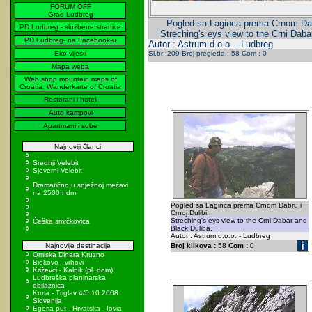
FORUM OFF
Grad Ludbreg
Pogled sa Laginca prema Crnom Dabr
PD Ludbreg - službene stranice
Streching's eys view to the Crni Daba
PD Ludbreg- na Facebook-u
Autor : Astrum d.o.o. - Ludbreg
Eko vijesti
Sl.br: 209 Broj pregleda : 58 Com : 0
Mapa weba
Web shop mountain maps of
Croatia, Wanderkarte of Croatia
Restorani i hoteli
Auto kampovi
Apartmani i sobe
Najnoviji članci
Srednji Velebit
Sjeverni Velebit
Dramatično u snježnoj mećavi
na 2500 ndm
Pogled sa Laginca prema Crnom Dabru i
Crnoj Dulibi.
Streching's eys view to the Crni Dabar and
Češka smrčkovica
Black Duliba.
Autor : Astrum d.o.o. - Ludbreg
Najnovije destinacije
Broj klikova :
58
Com :
0
Omiska Dinara Kruzno
Biokovo - vrhovi
Križevci - Kalnik (pl. dom)
Ludbreška planinarska
obilaznica
Krma - Triglav 4/5.10.2008
Slovenija
Egeria put - Hrvatska - Iovia