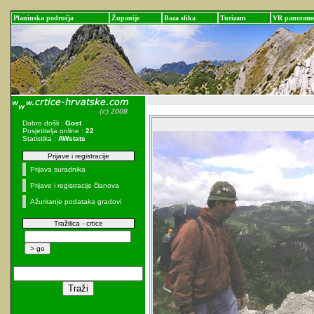
Planinska područja
Županije
Baza slika
Turizam
VR panoram
Dobro došli :
Gost
Posjetitelja online :
22
Statistika :
AWstats
Prijave i registracije
Prijava suradnika
Prijave i registracije članova
Ažuriranje podataka gradovi
Tražilica - crtice