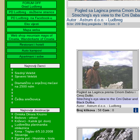
FORUM OFF
Grad Ludbreg
Pogled sa Laginca prema Crnom Dabr
PD Ludbreg - službene stranice
Streching's eys view to the Crni Daba
PD Ludbreg- na Facebook-u
Autor : Astrum d.o.o. - Ludbreg
Eko vijesti
Sl.br: 209 Broj pregleda : 58 Com : 0
Mapa weba
Web shop mountain maps of
Croatia, Wanderkarte of Croatia
Restorani i hoteli
Auto kampovi
Apartmani i sobe
Najnoviji članci
Srednji Velebit
Sjeverni Velebit
Dramatično u snježnoj mećavi
na 2500 ndm
Pogled sa Laginca prema Crnom Dabru i
Crnoj Dulibi.
Streching's eys view to the Crni Dabar and
Češka smrčkovica
Black Duliba.
Autor : Astrum d.o.o. - Ludbreg
Najnovije destinacije
Broj klikova :
58
Com :
0
Omiska Dinara Kruzno
Biokovo - vrhovi
Križevci - Kalnik (pl. dom)
Ludbreška planinarska
obilaznica
Krma - Triglav 4/5.10.2008
Slovenija
Egeria put - Hrvatska - Iovia