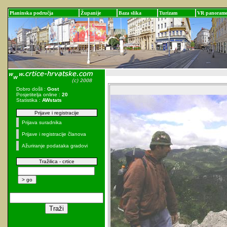
Planinska područja
Županije
Baza slika
Turizam
VR panoram
Dobro došli :
Gost
Posjetitelja online :
20
Statistika :
AWstats
Prijave i registracije
Prijava suradnika
Prijave i registracije članova
Ažuriranje podataka gradovi
Tražilica - crtice