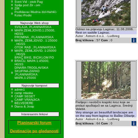
Sveti Vid - otok Pag
Spilja pod Zir - om
ZIR
Podkilavac-Mudna dol-Hahlići-
Kolac-Podki
Najnovije Web shop
SVILAJA, PLANINARSKA
Odmor na prijevoju Laginac. 11.06.2006.
MAPA ZEMLJOVID,1:25000,
Rest on saddle Laginac.
HGSS
Autor : Astrum d.o.o. - Ludbreg
PROMINA , PLANINARSKA
Broj klikova :
57
Com :
0
MAPA, ZEMLJOVID , 1:25000
, HGSS
OTOK RAB , PLANINARSKA
MAPA, ZEMLJOVID, 1:25000
, HGSS
BRAČ BIKE, BICIKLOM PO
BRAČU, MAPA 1:45000,
HGSS
DINARA-TROGLAVSKA
SKUPINA-ZAPAD
,PLANINARSKA
MAPA,1:25000
Najnovije kampovi
admin1
camp mlaska
CAMP SEGET
CAMP VRANJICA
Prelijepi i neobični krajolici kroz koje se
BELVEDERE
prolazi spuštajući se sa Laginca. Srednji
Diana & Josip
Velebit.
Very strange an beautifull landscape are
Interesantni linkovi
on the way from laginac to Baške Oštarije.
Autor : Astrum d.o.o. - Ludbreg
Planinarski forum
Broj klikova :
64
Com :
0
Destinacije po gledanosti