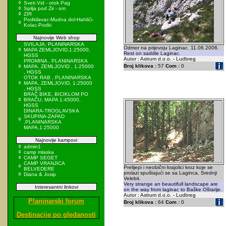
Sveti Vid - otok Pag
Spilja pod Zir - om
ZIR
Podkilavac-Mudna dol-Hahlići-
Kolac-Podki
Najnovije Web shop
SVILAJA, PLANINARSKA
Odmor na prijevoju Laginac. 11.06.2006.
MAPA ZEMLJOVID,1:25000,
Rest on saddle Laginac.
HGSS
Autor : Astrum d.o.o. - Ludbreg
PROMINA , PLANINARSKA
Broj klikova :
57
Com :
0
MAPA, ZEMLJOVID , 1:25000
, HGSS
OTOK RAB , PLANINARSKA
MAPA, ZEMLJOVID, 1:25000
, HGSS
BRAČ BIKE, BICIKLOM PO
BRAČU, MAPA 1:45000,
HGSS
DINARA-TROGLAVSKA
SKUPINA-ZAPAD
,PLANINARSKA
MAPA,1:25000
Najnovije kampovi
admin1
camp mlaska
CAMP SEGET
CAMP VRANJICA
Prelijepi i neobični krajolici kroz koje se
BELVEDERE
prolazi spuštajući se sa Laginca. Srednji
Diana & Josip
Velebit.
Very strange an beautifull landscape are
Interesantni linkovi
on the way from laginac to Baške Oštarije.
Autor : Astrum d.o.o. - Ludbreg
Planinarski forum
Broj klikova :
64
Com :
0
Destinacije po gledanosti