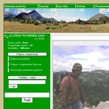
Planinska područja
Županije
Baza slika
Turizam
VR panoram
Dobro došli :
Gost
Posjetitelja online :
23
Statistika :
AWstats
Prijave i registracije
Prijava suradnika
Prijave i registracije članova
Ažuriranje podataka gradovi
Tražilica - crtice