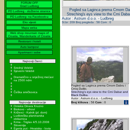
FORUM OFF
Grad Ludbreg
Pogled sa Laginca prema Crnom Dabr
PD Ludbreg - službene stranice
Streching's eys view to the Crni Daba
PD Ludbreg- na Facebook-u
Autor : Astrum d.o.o. - Ludbreg
Eko vijesti
Sl.br: 209 Broj pregleda : 58 Com : 0
Mapa weba
Web shop mountain maps of
Croatia, Wanderkarte of Croatia
Restorani i hoteli
Auto kampovi
Apartmani i sobe
Najnoviji članci
Srednji Velebit
Sjeverni Velebit
Dramatično u snježnoj mećavi
na 2500 ndm
Pogled sa Laginca prema Crnom Dabru i
Crnoj Dulibi.
Streching's eys view to the Crni Dabar and
Češka smrčkovica
Black Duliba.
Autor : Astrum d.o.o. - Ludbreg
Najnovije destinacije
Broj klikova :
58
Com :
0
Omiska Dinara Kruzno
Biokovo - vrhovi
Križevci - Kalnik (pl. dom)
Ludbreška planinarska
obilaznica
Krma - Triglav 4/5.10.2008
Slovenija
Egeria put - Hrvatska - Iovia